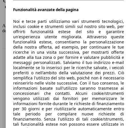
Consumo (extra-urbano)
4.3 l/100km
Consumo (combinato)*
5.3 l/100km
Funzionalità avanzate della pagina
Classe di emissione
Euro 6
Capacità del serbatoio
42 l
Noi e terze parti utilizziamo vari strumenti tecnologici,
AutoScout24 non si assume alcuna responsabilità per la correttezza
inclusi cookie e strumenti simili sul nostro sito web, per
dei dati.
offrirti funzionalità estese del sito e garantire
un'esperienza utente migliorata. Attraverso queste
Torna su
funzionalità estese, consentiamo la personalizzazione
della nostra offerta, ad esempio, per continuare le tue
ricerche in una visita successiva, per mostrarti offerte
adatte alla tua zona o per fornire e valutare pubblicità e
Benvenuti su AutoScout24, il mercato auto europeo.
messaggi personalizzati. Salviamo il tuo indirizzo e-mail
localmente se lo inserisci per le ricerche salvate, i veicoli
preferiti o nell'ambito della valutazione dei prezzi. Ciò
Società
semplifica l'utilizzo del sito web, poiché non è necessario
reinserirlo nelle visite successive. Con il tuo consenso, le
A proposito di AutoScout24
informazioni basate sull'utilizzo saranno trasmesse ai
concessionari che contatti. Alcuni cookie/strumenti
Stampa
vengono utilizzati dai fornitori per memorizzare le
informazioni fornite durante le richieste di finanziamento
Media
per 30 giorni e per riutilizzarle automaticamente entro
tale periodo per compilare nuove richieste di
Condizioni generali
finanziamento. Senza l'utilizzo di tali cookie/strumenti,
tali funzionalità estese non possono essere utilizzate in
Informazioni