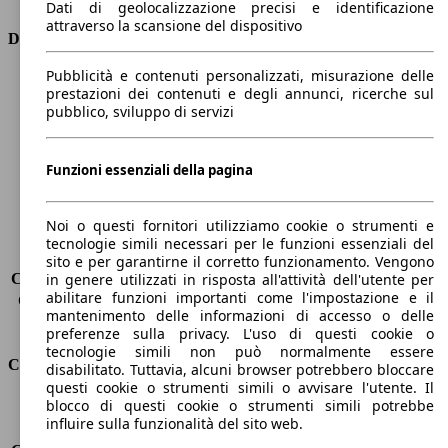
Dati di geolocalizzazione precisi e identificazione
attraverso la scansione del dispositivo
Dimensioni
Pubblicità e contenuti personalizzati, misurazione delle
Lunghezza
4320 mm
prestazioni dei contenuti e degli annunci, ricerche sul
Altezza
1430 mm
pubblico, sviluppo di servizi
Larghezza
1800 mm
Passo
2670 mm
Peso massimo
1845 kg
Funzioni essenziali della pagina
Carico massimo
-
Porte
5
Noi o questi fornitori utilizziamo cookie o strumenti e
Sedili
5
tecnologie simili necessari per le funzioni essenziali del
Carico sul tetto
-
sito e per garantirne il corretto funzionamento. Vengono
Capacità di traino (senza freni)
-
in genere utilizzati in risposta all'attività dell'utente per
abilitare funzioni importanti come l'impostazione e il
Capacità di traino (con freni)
1300 kg
mantenimento delle informazioni di accesso o delle
Volume del bagagliaio
380 - 1200 l
preferenze sulla privacy. L'uso di questi cookie o
tecnologie simili non può normalmente essere
Consumi
disabilitato. Tuttavia, alcuni browser potrebbero bloccare
questi cookie o strumenti simili o avvisare l'utente. Il
blocco di questi cookie o strumenti simili potrebbe
Emissioni di CO2*
121 g/km (komb.)
influire sulla funzionalità del sito web.
Consumo (urbano)
7.0 l/100km