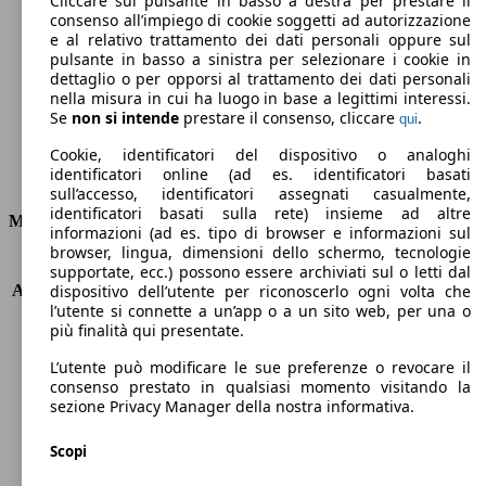
Cliccare sul pulsante in basso a destra per prestare il
consenso all’impiego di cookie soggetti ad autorizzazione
Emissioni di CO2 (combinato)*
e al relativo trattamento dei dati personali oppure sul
pulsante in basso a sinistra per selezionare i cookie in
dettaglio o per opporsi al trattamento dei dati personali
nella misura in cui ha luogo in base a legittimi interessi.
Se
non si intende
prestare il consenso, cliccare
.
qui
Ø 5.3 l/100km
Cookie, identificatori del dispositivo o analoghi
identificatori online (ad es. identificatori basati
Consumi
sull’accesso, identificatori assegnati casualmente,
identificatori basati sulla rete) insieme ad altre
Motore e Prestazioni
informazioni (ad es. tipo di browser e informazioni sul
browser, lingua, dimensioni dello schermo, tecnologie
KW (PS)
100 kW (136 PS)
supportate, ecc.) possono essere archiviati sul o letti dal
Accelerazione (0-100 km/h)
8.5s
dispositivo dell’utente per riconoscerlo ogni volta che
l’utente si connette a un’app o a un sito web, per una o
Velocità massima (km/h)
213 km/h
più finalità qui presentate.
Numero di marce
6
Coppia
220 nm
L’utente può modificare le sue preferenze o revocare il
Cilindrata
1499 ccm
consenso prestato in qualsiasi momento visitando la
sezione Privacy Manager della nostra informativa.
Carburante
Benzina
Cilindri
3
Scopi
Trasmissione
Manuale
Tipo di trazione
trazione anteriore