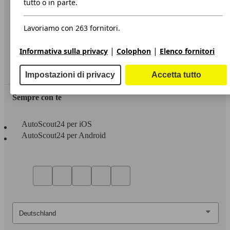
tutto o in parte.
Privacy
Lavoriamo con 263 fornitori.
Dichiarazione di Accessibilità
|
|
Informativa sulla privacy
Colophon
Elenco fornitori
Servizi
Area rivenditori
Impostazioni di privacy
Accetta tutto
Sempre con te
AutoScout24 per iOS
AutoScout24 per Android