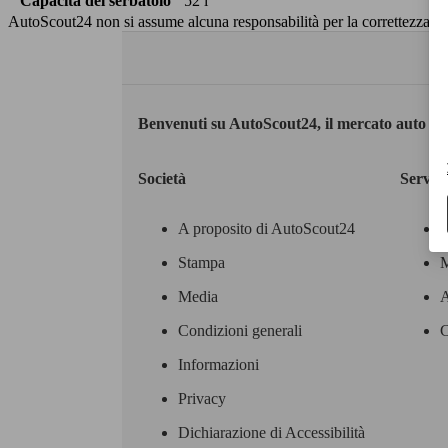
Capacità del serbatoio
52 l
AutoScout24 non si assume alcuna responsabilità per la correttezza dei
Benvenuti su AutoScout24, il mercato auto eu
Società
Servizi
A proposito di AutoScout24
Stampa
M
Media
A
Condizioni generali
C
Informazioni
Privacy
Dichiarazione di Accessibilità