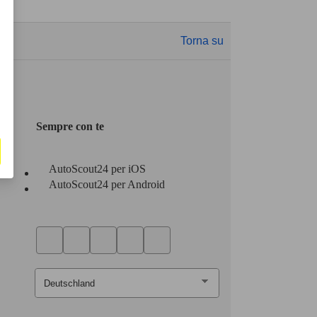
Torna su
Sempre con te
AutoScout24 per iOS
AutoScout24 per Android