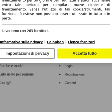
finanziamento per 30 giorni e per riutilizzarle automaticamente
entro tale periodo per compilare nuove richieste di
 dati.
finanziamento. Senza l'utilizzo di tali cookie/strumenti, tali
funzionalità estese non possono essere utilizzate in tutto o in
parte.
Lavoriamo con 263 fornitori.
ropeo.
|
|
Informativa sulla privacy
Colophon
Elenco fornitori
Area rivenditori
Impostazioni di privacy
Accetta tutto
Contatti
Servizi per i dealer
arche e modelli
Login
uto usate per regione
Registrazione
onsigli
Contatti