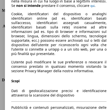
Consumi
nella misura in cui ha luogo in base a legittimi interessi.
Se
non si intende
prestare il consenso, cliccare
.
qui
Motore e Prestazioni
Cookie, identificatori del dispositivo o analoghi
identificatori online (ad es. identificatori basati
KW (PS)
68 kW (90 PS)
sull’accesso, identificatori assegnati casualmente,
Accelerazione (0-100 km/h)
14.0s
identificatori basati sulla rete) insieme ad altre
informazioni (ad es. tipo di browser e informazioni sul
Velocità massima (km/h)
175 km/h
browser, lingua, dimensioni dello schermo, tecnologie
Numero di marce
6
supportate, ecc.) possono essere archiviati sul o letti dal
Coppia
230 nm
dispositivo dell’utente per riconoscerlo ogni volta che
Cilindrata
1560 ccm
l’utente si connette a un’app o a un sito web, per una o
Carburante
Diesel
più finalità qui presentate.
Cilindri
4
L’utente può modificare le sue preferenze o revocare il
Trasmissione
Automatico
consenso prestato in qualsiasi momento visitando la
Tipo di trazione
trazione anteriore
sezione Privacy Manager della nostra informativa.
Dimensioni
Scopi
Lunghezza
4600 mm
Dati di geolocalizzazione precisi e identificazione
attraverso la scansione del dispositivo
Altezza
1640 mm
Larghezza
1830 mm
Passo
2840 mm
Pubblicità e contenuti personalizzati, misurazione delle