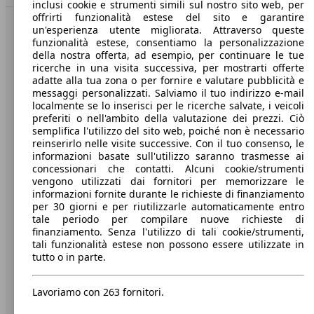
inclusi cookie e strumenti simili sul nostro sito web, per
offrirti funzionalità estese del sito e garantire
un'esperienza utente migliorata. Attraverso queste
Benvenuti su AutoScout24, il mercato auto europeo.
funzionalità estese, consentiamo la personalizzazione
della nostra offerta, ad esempio, per continuare le tue
ricerche in una visita successiva, per mostrarti offerte
Società
adatte alla tua zona o per fornire e valutare pubblicità e
messaggi personalizzati. Salviamo il tuo indirizzo e-mail
A proposito di AutoScout24
localmente se lo inserisci per le ricerche salvate, i veicoli
preferiti o nell'ambito della valutazione dei prezzi. Ciò
Stampa
semplifica l'utilizzo del sito web, poiché non è necessario
reinserirlo nelle visite successive. Con il tuo consenso, le
Media
informazioni basate sull'utilizzo saranno trasmesse ai
concessionari che contatti. Alcuni cookie/strumenti
Condizioni generali
vengono utilizzati dai fornitori per memorizzare le
informazioni fornite durante le richieste di finanziamento
Informazioni
per 30 giorni e per riutilizzarle automaticamente entro
tale periodo per compilare nuove richieste di
Privacy
finanziamento. Senza l'utilizzo di tali cookie/strumenti,
tali funzionalità estese non possono essere utilizzate in
Dichiarazione di Accessibilità
tutto o in parte.
Servizi
Lavoriamo con 263 fornitori.
Area rivenditori