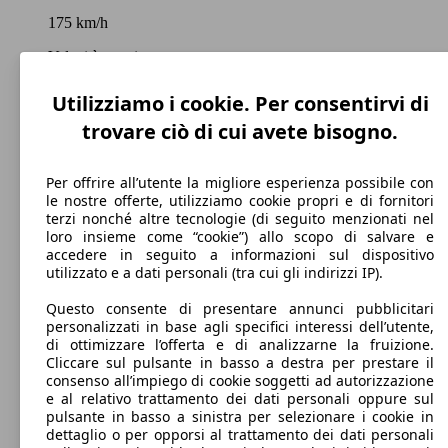
175 km/h
Velocità massima
Utilizziamo i cookie. Per consentirvi di
trovare ciò di cui avete bisogno.
Diesel
Carburante
Per offrire all’utente la migliore esperienza possibile con
le nostre offerte, utilizziamo cookie propri e di fornitori
terzi nonché altre tecnologie (di seguito menzionati nel
loro insieme come “cookie”) allo scopo di salvare e
accedere in seguito a informazioni sul dispositivo
utilizzato e a dati personali (tra cui gli indirizzi IP).
98 g/km
Questo consente di presentare annunci pubblicitari
Emissioni di CO2 (combinato)*
personalizzati in base agli specifici interessi dell’utente,
di ottimizzare l’offerta e di analizzarne la fruizione.
Cliccare sul pulsante in basso a destra per prestare il
consenso all’impiego di cookie soggetti ad autorizzazione
e al relativo trattamento dei dati personali oppure sul
pulsante in basso a sinistra per selezionare i cookie in
Ø 3.8 l/100km
dettaglio o per opporsi al trattamento dei dati personali