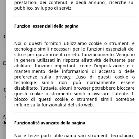
prestazioni dei contenuti e degli annunci, ricerche sul
Peso massimo
2160 kg
pubblico, sviluppo di servizi
Carico massimo
-
Porte
5
Sedili
7
Funzioni essenziali della pagina
Carico sul tetto
-
Capacità di traino (senza freni)
-
Noi o questi fornitori utilizziamo cookie o strumenti e
Capacità di traino (con freni)
1300 kg
tecnologie simili necessari per le funzioni essenziali del
Volume del bagagliaio
130 - 1835 l
sito e per garantirne il corretto funzionamento. Vengono
in genere utilizzati in risposta all'attività dell'utente per
Consumi
abilitare funzioni importanti come l'impostazione e il
mantenimento delle informazioni di accesso o delle
Emissioni di CO2*
98 g/km (komb.)
preferenze sulla privacy. L'uso di questi cookie o
tecnologie simili non può normalmente essere
Consumo (urbano)
4.2 l/100km
disabilitato. Tuttavia, alcuni browser potrebbero bloccare
Consumo (extra-urbano)
3.5 l/100km
questi cookie o strumenti simili o avvisare l'utente. Il
Consumo (combinato)*
3.8 l/100km
blocco di questi cookie o strumenti simili potrebbe
Classe di emissione
Euro 5
influire sulla funzionalità del sito web.
Capacità del serbatoio
55 l
AutoScout24 non si assume alcuna responsabilità per la correttezza
dei dati.
Funzionalità avanzate della pagina
Torna su
Noi e terze parti utilizziamo vari strumenti tecnologici,