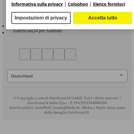
|
|
Informativa sulla privacy
Colophon
Elenco fornitori
Sempre con te
Impostazioni di privacy
Accetta tutto
AutoScout24 per iOS
AutoScout24 per Android
© Copyright
a cura di AutoScout24 GmbH. Tutti i diritti riservati. |
AutoScout24 Italia S.p.a. - P. IVA IT03384980284
AutoScout24.it, AutoProff, LeasingMarkt.de, Media e Smyle fanno parte
della famiglia AutoScout24.