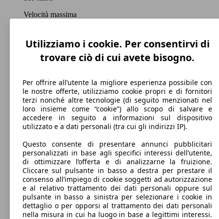
Velocità massima
Utilizziamo i cookie. Per consentirvi di
trovare ciò di cui avete bisogno.
Diesel
Carburante
Per offrire all’utente la migliore esperienza possibile con
le nostre offerte, utilizziamo cookie propri e di fornitori
terzi nonché altre tecnologie (di seguito menzionati nel
loro insieme come “cookie”) allo scopo di salvare e
accedere in seguito a informazioni sul dispositivo
104 g/km
utilizzato e a dati personali (tra cui gli indirizzi IP).
Emissioni di CO2 (combinato)*
Questo consente di presentare annunci pubblicitari
personalizzati in base agli specifici interessi dell’utente,
di ottimizzare l’offerta e di analizzarne la fruizione.
Cliccare sul pulsante in basso a destra per prestare il
consenso all’impiego di cookie soggetti ad autorizzazione
e al relativo trattamento dei dati personali oppure sul
Ø 4.0 l/100km
pulsante in basso a sinistra per selezionare i cookie in
dettaglio o per opporsi al trattamento dei dati personali
Consumi
nella misura in cui ha luogo in base a legittimi interessi.