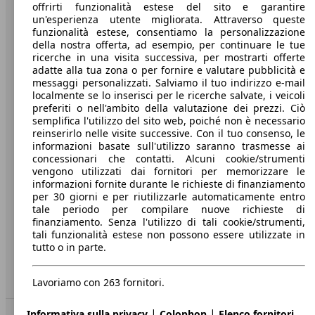
offrirti funzionalità estese del sito e garantire
Benvenuti su AutoScout24, il mercato auto europeo.
un'esperienza utente migliorata. Attraverso queste
funzionalità estese, consentiamo la personalizzazione
della nostra offerta, ad esempio, per continuare le tue
Società
ricerche in una visita successiva, per mostrarti offerte
adatte alla tua zona o per fornire e valutare pubblicità e
messaggi personalizzati. Salviamo il tuo indirizzo e-mail
A proposito di AutoScout24
localmente se lo inserisci per le ricerche salvate, i veicoli
Stampa
preferiti o nell'ambito della valutazione dei prezzi. Ciò
semplifica l'utilizzo del sito web, poiché non è necessario
Media
reinserirlo nelle visite successive. Con il tuo consenso, le
informazioni basate sull'utilizzo saranno trasmesse ai
Condizioni generali
concessionari che contatti. Alcuni cookie/strumenti
vengono utilizzati dai fornitori per memorizzare le
Informazioni
informazioni fornite durante le richieste di finanziamento
per 30 giorni e per riutilizzarle automaticamente entro
Privacy
tale periodo per compilare nuove richieste di
finanziamento. Senza l'utilizzo di tali cookie/strumenti,
Dichiarazione di Accessibilità
tali funzionalità estese non possono essere utilizzate in
tutto o in parte.
Servizi
Area rivenditori
Lavoriamo con 263 fornitori.
|
|
Informativa sulla privacy
Colophon
Elenco fornitori