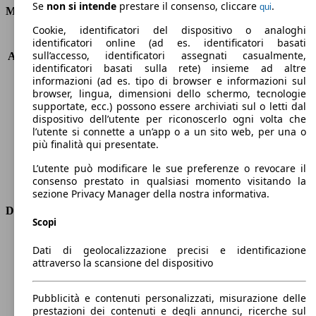
Se
non si intende
prestare il consenso, cliccare
.
qui
Motore e Prestazioni
Cookie, identificatori del dispositivo o analoghi
KW (PS)
85 kW (115 PS)
identificatori online (ad es. identificatori basati
sull’accesso, identificatori assegnati casualmente,
Accelerazione (0-100 km/h)
12.6s
identificatori basati sulla rete) insieme ad altre
Velocità massima (km/h)
189 km/h
informazioni (ad es. tipo di browser e informazioni sul
Numero di marce
6
browser, lingua, dimensioni dello schermo, tecnologie
Coppia
270 nm
supportate, ecc.) possono essere archiviati sul o letti dal
dispositivo dell’utente per riconoscerlo ogni volta che
Cilindrata
1560 ccm
l’utente si connette a un’app o a un sito web, per una o
Carburante
Diesel
più finalità qui presentate.
Cilindri
4
Trasmissione
Automatico
L’utente può modificare le sue preferenze o revocare il
consenso prestato in qualsiasi momento visitando la
Tipo di trazione
trazione anteriore
sezione Privacy Manager della nostra informativa.
Dimensioni
Scopi
Lunghezza
4600 mm
Dati di geolocalizzazione precisi e identificazione
Altezza
1640 mm
attraverso la scansione del dispositivo
Larghezza
1830 mm
Passo
2840 mm
Pubblicità e contenuti personalizzati, misurazione delle
Peso massimo
2150 kg
prestazioni dei contenuti e degli annunci, ricerche sul