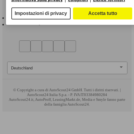
Sempre con te
Impostazioni di privacy
Accetta tutto
AutoScout24 per iOS
AutoScout24 per Android
© Copyright
a cura di AutoScout24 GmbH. Tutti i diritti riservati. |
AutoScout24 Italia S.p.a. - P. IVA IT03384980284
AutoScout24.it, AutoProff, LeasingMarkt.de, Media e Smyle fanno parte
della famiglia AutoScout24.