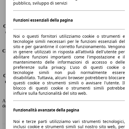
Carico massimo
-
pubblico, sviluppo di servizi
Porte
5
Sedili
7
Carico sul tetto
-
Funzioni essenziali della pagina
Capacità di traino (senza freni)
-
Capacità di traino (con freni)
1500 kg
Noi o questi fornitori utilizziamo cookie o strumenti e
Volume del bagagliaio
130 - 1835 l
tecnologie simili necessari per le funzioni essenziali del
sito e per garantirne il corretto funzionamento. Vengono
Consumi
in genere utilizzati in risposta all'attività dell'utente per
abilitare funzioni importanti come l'impostazione e il
mantenimento delle informazioni di accesso o delle
Emissioni di CO2*
104 g/km (komb.)
preferenze sulla privacy. L'uso di questi cookie o
Consumo (urbano)
4.4 l/100km
tecnologie simili non può normalmente essere
Consumo (extra-urbano)
3.7 l/100km
disabilitato. Tuttavia, alcuni browser potrebbero bloccare
Consumo (combinato)*
4.0 l/100km
questi cookie o strumenti simili o avvisare l'utente. Il
blocco di questi cookie o strumenti simili potrebbe
Classe di emissione
Euro 5
influire sulla funzionalità del sito web.
Capacità del serbatoio
55 l
AutoScout24 non si assume alcuna responsabilità per la correttezza
dei dati.
Funzionalità avanzate della pagina
Torna su
Noi e terze parti utilizziamo vari strumenti tecnologici,
inclusi cookie e strumenti simili sul nostro sito web, per