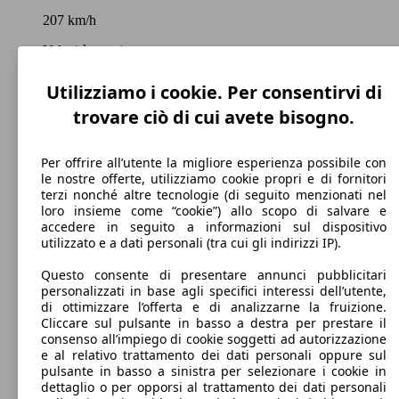
207 km/h
Velocità massima
Utilizziamo i cookie. Per consentirvi di
trovare ciò di cui avete bisogno.
Diesel
Carburante
Per offrire all’utente la migliore esperienza possibile con
le nostre offerte, utilizziamo cookie propri e di fornitori
terzi nonché altre tecnologie (di seguito menzionati nel
loro insieme come “cookie”) allo scopo di salvare e
accedere in seguito a informazioni sul dispositivo
utilizzato e a dati personali (tra cui gli indirizzi IP).
112 g/km
Questo consente di presentare annunci pubblicitari
Emissioni di CO2 (combinato)*
personalizzati in base agli specifici interessi dell’utente,
di ottimizzare l’offerta e di analizzarne la fruizione.
Cliccare sul pulsante in basso a destra per prestare il
consenso all’impiego di cookie soggetti ad autorizzazione
e al relativo trattamento dei dati personali oppure sul
pulsante in basso a sinistra per selezionare i cookie in
Ø 4.3 l/100km
dettaglio o per opporsi al trattamento dei dati personali