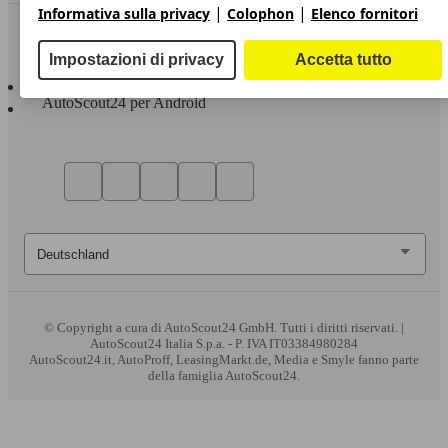
|
|
Informativa sulla privacy
Colophon
Elenco fornitori
Sempre con te
Impostazioni di privacy
Accetta tutto
AutoScout24 per iOS
AutoScout24 per Android
© Copyright
a cura di AutoScout24 GmbH. Tutti i diritti riservati. |
AutoScout24 Italia S.p.a. - P. IVA IT03384980284
AutoScout24.it, AutoProff, LeasingMarkt.de, Media e Smyle fanno parte
della famiglia AutoScout24.