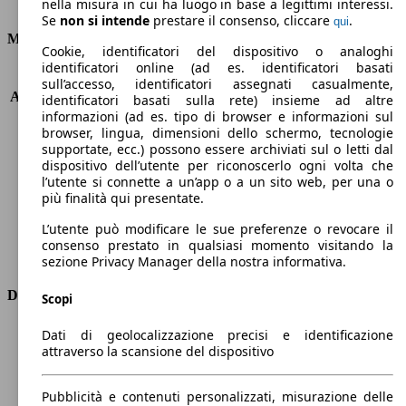
Consumi
nella misura in cui ha luogo in base a legittimi interessi.
Se
non si intende
prestare il consenso, cliccare
.
qui
Motore e Prestazioni
Cookie, identificatori del dispositivo o analoghi
identificatori online (ad es. identificatori basati
KW (PS)
110 kW (150 PS)
sull’accesso, identificatori assegnati casualmente,
Accelerazione (0-100 km/h)
10.2s
identificatori basati sulla rete) insieme ad altre
informazioni (ad es. tipo di browser e informazioni sul
Velocità massima (km/h)
207 km/h
browser, lingua, dimensioni dello schermo, tecnologie
Numero di marce
6
supportate, ecc.) possono essere archiviati sul o letti dal
Coppia
370 nm
dispositivo dell’utente per riconoscerlo ogni volta che
Cilindrata
1997 ccm
l’utente si connette a un’app o a un sito web, per una o
Carburante
Diesel
più finalità qui presentate.
Cilindri
4
L’utente può modificare le sue preferenze o revocare il
Trasmissione
Automatico
consenso prestato in qualsiasi momento visitando la
Tipo di trazione
trazione anteriore
sezione Privacy Manager della nostra informativa.
Dimensioni
Scopi
Lunghezza
4600 mm
Dati di geolocalizzazione precisi e identificazione
attraverso la scansione del dispositivo
Altezza
1640 mm
Larghezza
1830 mm
Passo
2840 mm
Pubblicità e contenuti personalizzati, misurazione delle