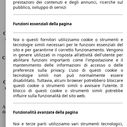
prestazioni dei contenuti e degli annunci, ricerche sul
Peso massimo
2280 kg
pubblico, sviluppo di servizi
Carico massimo
-
Porte
5
Sedili
7
Funzioni essenziali della pagina
Carico sul tetto
-
Capacità di traino (senza freni)
-
Noi o questi fornitori utilizziamo cookie o strumenti e
Capacità di traino (con freni)
1600 kg
tecnologie simili necessari per le funzioni essenziali del
Volume del bagagliaio
130 - 1835 l
sito e per garantirne il corretto funzionamento. Vengono
in genere utilizzati in risposta all'attività dell'utente per
Consumi
abilitare funzioni importanti come l'impostazione e il
mantenimento delle informazioni di accesso o delle
Emissioni di CO2*
112 g/km (komb.)
preferenze sulla privacy. L'uso di questi cookie o
tecnologie simili non può normalmente essere
Consumo (urbano)
5.0 l/100km
disabilitato. Tuttavia, alcuni browser potrebbero bloccare
Consumo (extra-urbano)
3.9 l/100km
questi cookie o strumenti simili o avvisare l'utente. Il
Consumo (combinato)*
4.3 l/100km
blocco di questi cookie o strumenti simili potrebbe
Classe di emissione
Euro 6
influire sulla funzionalità del sito web.
Capacità del serbatoio
55 l
AutoScout24 non si assume alcuna responsabilità per la correttezza
dei dati.
Funzionalità avanzate della pagina
Torna su
Noi e terze parti utilizziamo vari strumenti tecnologici,