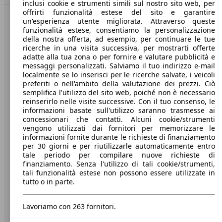
inclusi cookie e strumenti simili sul nostro sito web, per
offrirti funzionalità estese del sito e garantire
un'esperienza utente migliorata. Attraverso queste
Benvenuti su AutoScout24, il mercato auto europeo.
funzionalità estese, consentiamo la personalizzazione
della nostra offerta, ad esempio, per continuare le tue
ricerche in una visita successiva, per mostrarti offerte
Società
adatte alla tua zona o per fornire e valutare pubblicità e
messaggi personalizzati. Salviamo il tuo indirizzo e-mail
A proposito di AutoScout24
localmente se lo inserisci per le ricerche salvate, i veicoli
preferiti o nell'ambito della valutazione dei prezzi. Ciò
Stampa
semplifica l'utilizzo del sito web, poiché non è necessario
reinserirlo nelle visite successive. Con il tuo consenso, le
Media
informazioni basate sull'utilizzo saranno trasmesse ai
concessionari che contatti. Alcuni cookie/strumenti
Condizioni generali
vengono utilizzati dai fornitori per memorizzare le
informazioni fornite durante le richieste di finanziamento
Informazioni
per 30 giorni e per riutilizzarle automaticamente entro
tale periodo per compilare nuove richieste di
Privacy
finanziamento. Senza l'utilizzo di tali cookie/strumenti,
tali funzionalità estese non possono essere utilizzate in
Dichiarazione di Accessibilità
tutto o in parte.
Servizi
Lavoriamo con 263 fornitori.
Area rivenditori