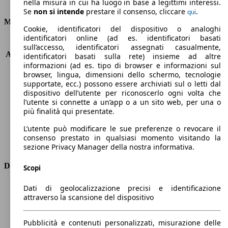
Consumi
nella misura in cui ha luogo in base a legittimi interessi.
Se
non si intende
prestare il consenso, cliccare
.
qui
Motore e Prestazioni
Cookie, identificatori del dispositivo o analoghi
identificatori online (ad es. identificatori basati
KW (PS)
110 kW (150 PS)
sull’accesso, identificatori assegnati casualmente,
Accelerazione (0-100 km/h)
10.8s
identificatori basati sulla rete) insieme ad altre
informazioni (ad es. tipo di browser e informazioni sul
Velocità massima (km/h)
207 km/h
browser, lingua, dimensioni dello schermo, tecnologie
Numero di marce
6
supportate, ecc.) possono essere archiviati sul o letti dal
Coppia
370 nm
dispositivo dell’utente per riconoscerlo ogni volta che
Cilindrata
1997 ccm
l’utente si connette a un’app o a un sito web, per una o
Carburante
Diesel
più finalità qui presentate.
Cilindri
4
L’utente può modificare le sue preferenze o revocare il
Trasmissione
Automatico
consenso prestato in qualsiasi momento visitando la
Tipo di trazione
trazione anteriore
sezione Privacy Manager della nostra informativa.
Dimensioni
Scopi
Lunghezza
4600 mm
Dati di geolocalizzazione precisi e identificazione
attraverso la scansione del dispositivo
Altezza
1640 mm
Larghezza
1830 mm
Passo
2840 mm
Pubblicità e contenuti personalizzati, misurazione delle