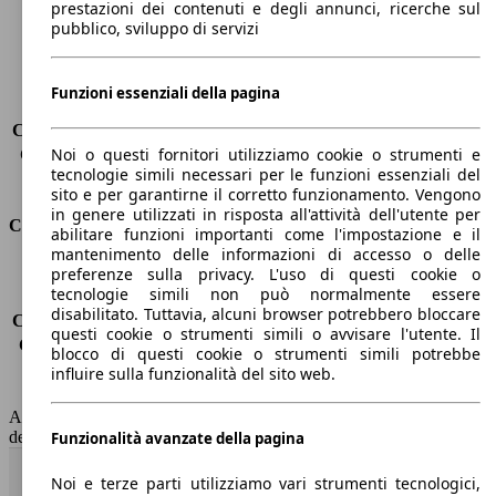
prestazioni dei contenuti e degli annunci, ricerche sul
Peso massimo
2280 kg
pubblico, sviluppo di servizi
Carico massimo
-
Porte
5
Sedili
7
Funzioni essenziali della pagina
Carico sul tetto
-
Capacità di traino (senza freni)
-
Noi o questi fornitori utilizziamo cookie o strumenti e
Capacità di traino (con freni)
1700 kg
tecnologie simili necessari per le funzioni essenziali del
Volume del bagagliaio
130 - 1835 l
sito e per garantirne il corretto funzionamento. Vengono
in genere utilizzati in risposta all'attività dell'utente per
Consumi
abilitare funzioni importanti come l'impostazione e il
mantenimento delle informazioni di accesso o delle
Emissioni di CO2*
117 g/km (komb.)
preferenze sulla privacy. L'uso di questi cookie o
tecnologie simili non può normalmente essere
Consumo (urbano)
5.2 l/100km
disabilitato. Tuttavia, alcuni browser potrebbero bloccare
Consumo (extra-urbano)
4.1 l/100km
questi cookie o strumenti simili o avvisare l'utente. Il
Consumo (combinato)*
4.5 l/100km
blocco di questi cookie o strumenti simili potrebbe
Classe di emissione
Euro 6
influire sulla funzionalità del sito web.
Capacità del serbatoio
55 l
AutoScout24 non si assume alcuna responsabilità per la correttezza
dei dati.
Funzionalità avanzate della pagina
Torna su
Noi e terze parti utilizziamo vari strumenti tecnologici,