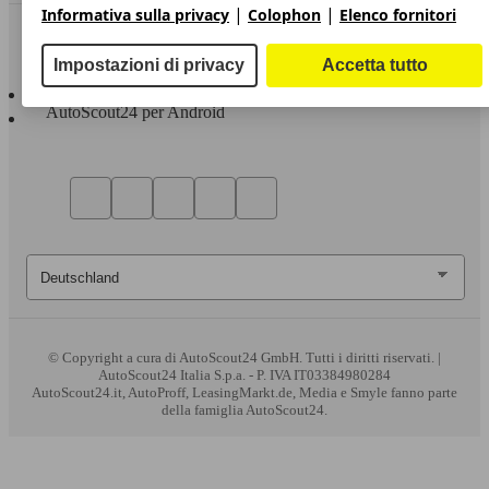
|
|
Informativa sulla privacy
Colophon
Elenco fornitori
Sempre con te
Impostazioni di privacy
Accetta tutto
AutoScout24 per iOS
AutoScout24 per Android
© Copyright
a cura di AutoScout24 GmbH. Tutti i diritti riservati. |
AutoScout24 Italia S.p.a. - P. IVA IT03384980284
AutoScout24.it, AutoProff, LeasingMarkt.de, Media e Smyle fanno parte
della famiglia AutoScout24.