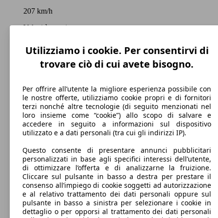
207 km/h
Velocità massima
Utilizziamo i cookie. Per consentirvi di
trovare ciò di cui avete bisogno.
Diesel
Carburante
Per offrire all’utente la migliore esperienza possibile con
le nostre offerte, utilizziamo cookie propri e di fornitori
terzi nonché altre tecnologie (di seguito menzionati nel
loro insieme come “cookie”) allo scopo di salvare e
accedere in seguito a informazioni sul dispositivo
utilizzato e a dati personali (tra cui gli indirizzi IP).
117 g/km
Questo consente di presentare annunci pubblicitari
Emissioni di CO2 (combinato)*
personalizzati in base agli specifici interessi dell’utente,
di ottimizzare l’offerta e di analizzarne la fruizione.
Cliccare sul pulsante in basso a destra per prestare il
consenso all’impiego di cookie soggetti ad autorizzazione
e al relativo trattamento dei dati personali oppure sul
pulsante in basso a sinistra per selezionare i cookie in
Ø 4.5 l/100km
dettaglio o per opporsi al trattamento dei dati personali