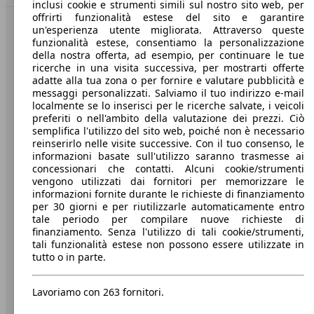
inclusi cookie e strumenti simili sul nostro sito web, per
offrirti funzionalità estese del sito e garantire
un'esperienza utente migliorata. Attraverso queste
Benvenuti su AutoScout24, il mercato auto europeo.
funzionalità estese, consentiamo la personalizzazione
della nostra offerta, ad esempio, per continuare le tue
ricerche in una visita successiva, per mostrarti offerte
Società
adatte alla tua zona o per fornire e valutare pubblicità e
messaggi personalizzati. Salviamo il tuo indirizzo e-mail
A proposito di AutoScout24
localmente se lo inserisci per le ricerche salvate, i veicoli
preferiti o nell'ambito della valutazione dei prezzi. Ciò
Stampa
semplifica l'utilizzo del sito web, poiché non è necessario
reinserirlo nelle visite successive. Con il tuo consenso, le
Media
informazioni basate sull'utilizzo saranno trasmesse ai
concessionari che contatti. Alcuni cookie/strumenti
Condizioni generali
vengono utilizzati dai fornitori per memorizzare le
informazioni fornite durante le richieste di finanziamento
Informazioni
per 30 giorni e per riutilizzarle automaticamente entro
tale periodo per compilare nuove richieste di
Privacy
finanziamento. Senza l'utilizzo di tali cookie/strumenti,
tali funzionalità estese non possono essere utilizzate in
Dichiarazione di Accessibilità
tutto o in parte.
Servizi
Lavoriamo con 263 fornitori.
Area rivenditori