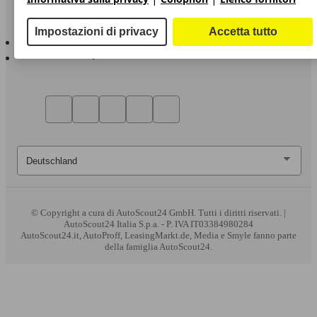
Sempre con te
Impostazioni di privacy
Accetta tutto
AutoScout24 per iOS
AutoScout24 per Android
© Copyright
a cura di AutoScout24 GmbH. Tutti i diritti riservati. |
AutoScout24 Italia S.p.a. - P. IVA IT03384980284
AutoScout24.it, AutoProff, LeasingMarkt.de, Media e Smyle fanno parte
della famiglia AutoScout24.