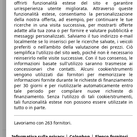
offrirti funzionalità estese del sito e garantire
Benvenuti su AutoScout24, il mercato auto europeo.
un'esperienza utente migliorata. Attraverso queste
funzionalità estese, consentiamo la personalizzazione
della nostra offerta, ad esempio, per continuare le tue
Società
ricerche in una visita successiva, per mostrarti offerte
adatte alla tua zona o per fornire e valutare pubblicità e
messaggi personalizzati. Salviamo il tuo indirizzo e-mail
A proposito di AutoScout24
localmente se lo inserisci per le ricerche salvate, i veicoli
Stampa
preferiti o nell'ambito della valutazione dei prezzi. Ciò
semplifica l'utilizzo del sito web, poiché non è necessario
Media
reinserirlo nelle visite successive. Con il tuo consenso, le
informazioni basate sull'utilizzo saranno trasmesse ai
Condizioni generali
concessionari che contatti. Alcuni cookie/strumenti
vengono utilizzati dai fornitori per memorizzare le
Informazioni
informazioni fornite durante le richieste di finanziamento
per 30 giorni e per riutilizzarle automaticamente entro
Privacy
tale periodo per compilare nuove richieste di
finanziamento. Senza l'utilizzo di tali cookie/strumenti,
Dichiarazione di Accessibilità
tali funzionalità estese non possono essere utilizzate in
tutto o in parte.
Servizi
Area rivenditori
Lavoriamo con 263 fornitori.
|
|
Informativa sulla privacy
Colophon
Elenco fornitori