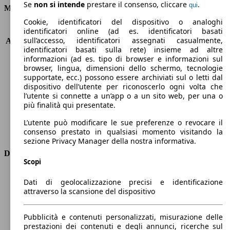
Se
non si intende
prestare il consenso, cliccare
.
qui
Motore e Prestazioni
Cookie, identificatori del dispositivo o analoghi
KW (PS)
110 kW (150 PS)
identificatori online (ad es. identificatori basati
sull’accesso, identificatori assegnati casualmente,
Accelerazione (0-100 km/h)
9.8s
identificatori basati sulla rete) insieme ad altre
Velocità massima (km/h)
210 km/h
informazioni (ad es. tipo di browser e informazioni sul
Numero di marce
6
browser, lingua, dimensioni dello schermo, tecnologie
Coppia
370 nm
supportate, ecc.) possono essere archiviati sul o letti dal
dispositivo dell’utente per riconoscerlo ogni volta che
Cilindrata
1997 ccm
l’utente si connette a un’app o a un sito web, per una o
Carburante
Diesel
più finalità qui presentate.
Cilindri
4
Trasmissione
Manuale
L’utente può modificare le sue preferenze o revocare il
consenso prestato in qualsiasi momento visitando la
Tipo di trazione
trazione anteriore
sezione Privacy Manager della nostra informativa.
Dimensioni
Scopi
Lunghezza
4600 mm
Dati di geolocalizzazione precisi e identificazione
Altezza
1640 mm
attraverso la scansione del dispositivo
Larghezza
1830 mm
Passo
2840 mm
Pubblicità e contenuti personalizzati, misurazione delle
Peso massimo
2250 kg
prestazioni dei contenuti e degli annunci, ricerche sul