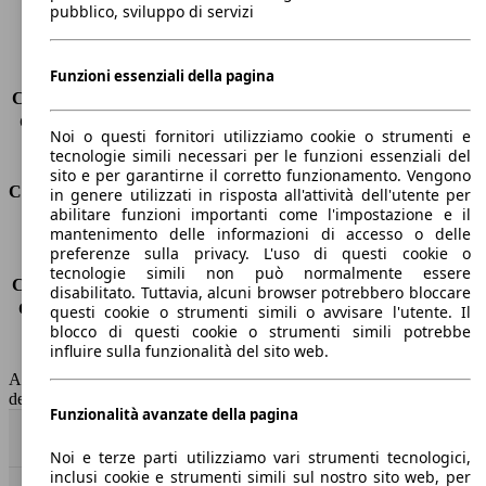
Carico massimo
-
pubblico, sviluppo di servizi
Porte
5
Sedili
7
Carico sul tetto
-
Funzioni essenziali della pagina
Capacità di traino (senza freni)
-
Capacità di traino (con freni)
1700 kg
Noi o questi fornitori utilizziamo cookie o strumenti e
Volume del bagagliaio
130 - 1835 l
tecnologie simili necessari per le funzioni essenziali del
sito e per garantirne il corretto funzionamento. Vengono
Consumi
in genere utilizzati in risposta all'attività dell'utente per
abilitare funzioni importanti come l'impostazione e il
mantenimento delle informazioni di accesso o delle
Emissioni di CO2*
106 g/km (komb.)
preferenze sulla privacy. L'uso di questi cookie o
Consumo (urbano)
4.8 l/100km
tecnologie simili non può normalmente essere
Consumo (extra-urbano)
3.7 l/100km
disabilitato. Tuttavia, alcuni browser potrebbero bloccare
Consumo (combinato)*
4.1 l/100km
questi cookie o strumenti simili o avvisare l'utente. Il
blocco di questi cookie o strumenti simili potrebbe
Classe di emissione
Euro 6
influire sulla funzionalità del sito web.
Capacità del serbatoio
55 l
AutoScout24 non si assume alcuna responsabilità per la correttezza
dei dati.
Funzionalità avanzate della pagina
Torna su
Noi e terze parti utilizziamo vari strumenti tecnologici,
inclusi cookie e strumenti simili sul nostro sito web, per