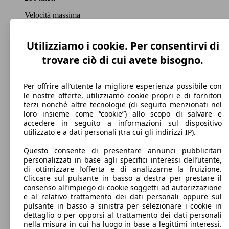
Velocità massima
Utilizziamo i cookie. Per consentirvi di
trovare ciò di cui avete bisogno.
Diesel
Carburante
Per offrire all’utente la migliore esperienza possibile con
le nostre offerte, utilizziamo cookie propri e di fornitori
terzi nonché altre tecnologie (di seguito menzionati nel
loro insieme come “cookie”) allo scopo di salvare e
accedere in seguito a informazioni sul dispositivo
106 g/km
utilizzato e a dati personali (tra cui gli indirizzi IP).
Emissioni di CO2 (combinato)*
Questo consente di presentare annunci pubblicitari
personalizzati in base agli specifici interessi dell’utente,
di ottimizzare l’offerta e di analizzarne la fruizione.
Cliccare sul pulsante in basso a destra per prestare il
consenso all’impiego di cookie soggetti ad autorizzazione
e al relativo trattamento dei dati personali oppure sul
Ø 4.1 l/100km
pulsante in basso a sinistra per selezionare i cookie in
dettaglio o per opporsi al trattamento dei dati personali
Consumi
nella misura in cui ha luogo in base a legittimi interessi.