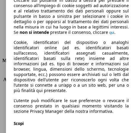
Cliccare sul pulsante in basso a destra per prestare il
consenso all’impiego di cookie soggetti ad autorizzazione
Emissioni di CO2 (combinato)*
e al relativo trattamento dei dati personali oppure sul
pulsante in basso a sinistra per selezionare i cookie in
dettaglio o per opporsi al trattamento dei dati personali
nella misura in cui ha luogo in base a legittimi interessi.
Se
non si intende
prestare il consenso, cliccare
.
qui
Ø 6.1 l/100km
Cookie, identificatori del dispositivo o analoghi
identificatori online (ad es. identificatori basati
Consumi
sull’accesso, identificatori assegnati casualmente,
identificatori basati sulla rete) insieme ad altre
Motore e Prestazioni
informazioni (ad es. tipo di browser e informazioni sul
browser, lingua, dimensioni dello schermo, tecnologie
KW (PS)
84 kW (114 PS)
supportate, ecc.) possono essere archiviati sul o letti dal
Accelerazione (0-100 km/h)
10.7s
dispositivo dell’utente per riconoscerlo ogni volta che
l’utente si connette a un’app o a un sito web, per una o
Velocità massima (km/h)
175 km/h
più finalità qui presentate.
Numero di marce
5
Coppia
190 nm
L’utente può modificare le sue preferenze o revocare il
Cilindrata
1198 ccm
consenso prestato in qualsiasi momento visitando la
sezione Privacy Manager della nostra informativa.
Carburante
Benzina
Cilindri
4
Scopi
Trasmissione
Manuale
Tipo di trazione
trazione anteriore