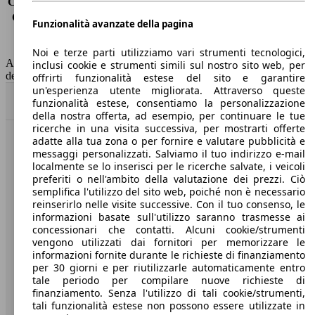
Consumo (extra-urbano)
5.4 l/100km
Consumo (combinato)*
6.1 l/100km
Funzionalità avanzate della pagina
Classe di emissione
Euro 5
Capacità del serbatoio
50 l
Noi e terze parti utilizziamo vari strumenti tecnologici,
AutoScout24 non si assume alcuna responsabilità per la correttezza
inclusi cookie e strumenti simili sul nostro sito web, per
dei dati.
offrirti funzionalità estese del sito e garantire
un'esperienza utente migliorata. Attraverso queste
Torna su
funzionalità estese, consentiamo la personalizzazione
della nostra offerta, ad esempio, per continuare le tue
ricerche in una visita successiva, per mostrarti offerte
adatte alla tua zona o per fornire e valutare pubblicità e
Benvenuti su AutoScout24, il mercato auto europeo.
messaggi personalizzati. Salviamo il tuo indirizzo e-mail
localmente se lo inserisci per le ricerche salvate, i veicoli
preferiti o nell'ambito della valutazione dei prezzi. Ciò
Società
semplifica l'utilizzo del sito web, poiché non è necessario
reinserirlo nelle visite successive. Con il tuo consenso, le
A proposito di AutoScout24
informazioni basate sull'utilizzo saranno trasmesse ai
concessionari che contatti. Alcuni cookie/strumenti
Stampa
vengono utilizzati dai fornitori per memorizzare le
informazioni fornite durante le richieste di finanziamento
Media
per 30 giorni e per riutilizzarle automaticamente entro
tale periodo per compilare nuove richieste di
Condizioni generali
finanziamento. Senza l'utilizzo di tali cookie/strumenti,
tali funzionalità estese non possono essere utilizzate in
Informazioni