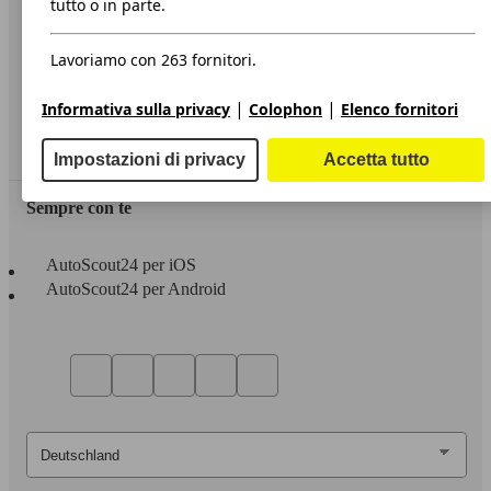
tutto o in parte.
Privacy
Lavoriamo con 263 fornitori.
Dichiarazione di Accessibilità
|
|
Informativa sulla privacy
Colophon
Elenco fornitori
Servizi
Area rivenditori
Impostazioni di privacy
Accetta tutto
Sempre con te
AutoScout24 per iOS
AutoScout24 per Android