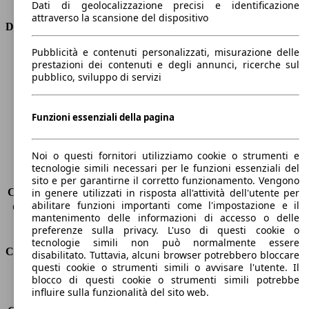
Dati di geolocalizzazione precisi e identificazione
attraverso la scansione del dispositivo
Dimensioni
Pubblicità e contenuti personalizzati, misurazione delle
Lunghezza
4360 mm
prestazioni dei contenuti e degli annunci, ricerche sul
Altezza
1850 mm
pubblico, sviluppo di servizi
Larghezza
1750 mm
Passo
2810 mm
Peso massimo
1823 kg
Funzioni essenziali della pagina
Carico massimo
-
Porte
5
Noi o questi fornitori utilizziamo cookie o strumenti e
Sedili
5
tecnologie simili necessari per le funzioni essenziali del
Carico sul tetto
-
sito e per garantirne il corretto funzionamento. Vengono
Capacità di traino (senza freni)
-
in genere utilizzati in risposta all'attività dell'utente per
abilitare funzioni importanti come l'impostazione e il
Capacità di traino (con freni)
1200 kg
mantenimento delle informazioni di accesso o delle
Volume del bagagliaio
800 - 3000 l
preferenze sulla privacy. L'uso di questi cookie o
tecnologie simili non può normalmente essere
Consumi
disabilitato. Tuttavia, alcuni browser potrebbero bloccare
questi cookie o strumenti simili o avvisare l'utente. Il
blocco di questi cookie o strumenti simili potrebbe
Emissioni di CO2*
140 g/km (komb.)
influire sulla funzionalità del sito web.
Consumo (urbano)
7.2 l/100km