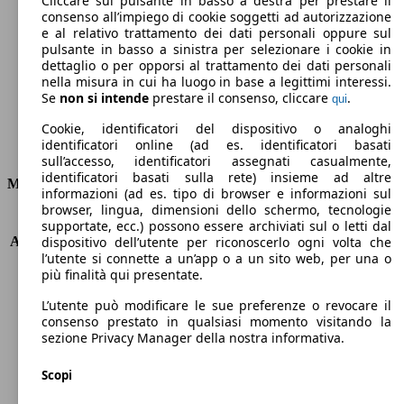
Cliccare sul pulsante in basso a destra per prestare il
consenso all’impiego di cookie soggetti ad autorizzazione
Emissioni di CO2 (combinato)*
e al relativo trattamento dei dati personali oppure sul
pulsante in basso a sinistra per selezionare i cookie in
dettaglio o per opporsi al trattamento dei dati personali
nella misura in cui ha luogo in base a legittimi interessi.
Se
non si intende
prestare il consenso, cliccare
.
qui
Ø 4.1 l/100km
Cookie, identificatori del dispositivo o analoghi
identificatori online (ad es. identificatori basati
Consumi
sull’accesso, identificatori assegnati casualmente,
identificatori basati sulla rete) insieme ad altre
Motore e Prestazioni
informazioni (ad es. tipo di browser e informazioni sul
browser, lingua, dimensioni dello schermo, tecnologie
KW (PS)
70 kW (95 PS)
supportate, ecc.) possono essere archiviati sul o letti dal
Accelerazione (0-100 km/h)
14.1s
dispositivo dell’utente per riconoscerlo ogni volta che
l’utente si connette a un’app o a un sito web, per una o
Velocità massima (km/h)
162 km/h
più finalità qui presentate.
Numero di marce
5
Coppia
240 nm
L’utente può modificare le sue preferenze o revocare il
Cilindrata
1461 ccm
consenso prestato in qualsiasi momento visitando la
sezione Privacy Manager della nostra informativa.
Carburante
Diesel
Cilindri
4
Scopi
Trasmissione
Manuale
Tipo di trazione
trazione anteriore