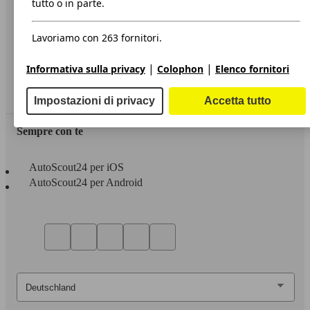
tutto o in parte.
Privacy
Lavoriamo con 263 fornitori.
Dichiarazione di Accessibilità
|
|
Informativa sulla privacy
Colophon
Elenco fornitori
Servizi
Area rivenditori
Impostazioni di privacy
Accetta tutto
Sempre con te
AutoScout24 per iOS
AutoScout24 per Android