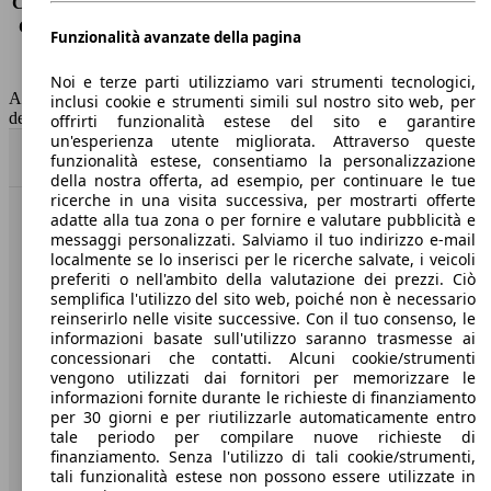
Consumo (extra-urbano)
-
Consumo (combinato)*
4.1 l/100km
Funzionalità avanzate della pagina
Classe di emissione
Euro 6
Capacità del serbatoio
50 l
Noi e terze parti utilizziamo vari strumenti tecnologici,
AutoScout24 non si assume alcuna responsabilità per la correttezza
inclusi cookie e strumenti simili sul nostro sito web, per
dei dati.
offrirti funzionalità estese del sito e garantire
un'esperienza utente migliorata. Attraverso queste
Torna su
funzionalità estese, consentiamo la personalizzazione
della nostra offerta, ad esempio, per continuare le tue
ricerche in una visita successiva, per mostrarti offerte
adatte alla tua zona o per fornire e valutare pubblicità e
Benvenuti su AutoScout24, il mercato auto europeo.
messaggi personalizzati. Salviamo il tuo indirizzo e-mail
localmente se lo inserisci per le ricerche salvate, i veicoli
preferiti o nell'ambito della valutazione dei prezzi. Ciò
Società
semplifica l'utilizzo del sito web, poiché non è necessario
reinserirlo nelle visite successive. Con il tuo consenso, le
A proposito di AutoScout24
informazioni basate sull'utilizzo saranno trasmesse ai
concessionari che contatti. Alcuni cookie/strumenti
Stampa
vengono utilizzati dai fornitori per memorizzare le
informazioni fornite durante le richieste di finanziamento
Media
per 30 giorni e per riutilizzarle automaticamente entro
tale periodo per compilare nuove richieste di
Condizioni generali
finanziamento. Senza l'utilizzo di tali cookie/strumenti,
tali funzionalità estese non possono essere utilizzate in
Informazioni