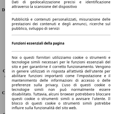
Dati di geolocalizzazione precisi e identificazione
attraverso la scansione del dispositivo
Dimensioni
Pubblicità e contenuti personalizzati, misurazione delle
Lunghezza
4360 mm
prestazioni dei contenuti e degli annunci, ricerche sul
Altezza
1810 mm
pubblico, sviluppo di servizi
Larghezza
1750 mm
Passo
2810 mm
Peso massimo
1907 kg
Funzioni essenziali della pagina
Carico massimo
-
Porte
5
Noi o questi fornitori utilizziamo cookie o strumenti e
Sedili
5
tecnologie simili necessari per le funzioni essenziali del
Carico sul tetto
-
sito e per garantirne il corretto funzionamento. Vengono
Capacità di traino (senza freni)
-
in genere utilizzati in risposta all'attività dell'utente per
abilitare funzioni importanti come l'impostazione e il
Capacità di traino (con freni)
1200 kg
mantenimento delle informazioni di accesso o delle
Volume del bagagliaio
800 - 3000 l
preferenze sulla privacy. L'uso di questi cookie o
tecnologie simili non può normalmente essere
Consumi
disabilitato. Tuttavia, alcuni browser potrebbero bloccare
questi cookie o strumenti simili o avvisare l'utente. Il
blocco di questi cookie o strumenti simili potrebbe
Emissioni di CO2*
111 g/km (komb.)
influire sulla funzionalità del sito web.
Consumo (urbano)
-