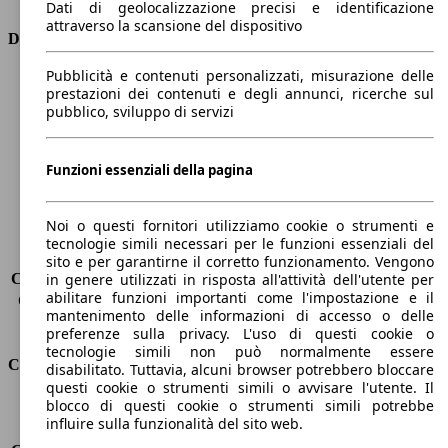
Dati di geolocalizzazione precisi e identificazione
attraverso la scansione del dispositivo
Dimensioni
Pubblicità e contenuti personalizzati, misurazione delle
Lunghezza
4360 mm
prestazioni dei contenuti e degli annunci, ricerche sul
Altezza
1810 mm
pubblico, sviluppo di servizi
Larghezza
1750 mm
Passo
2810 mm
Peso massimo
-
Funzioni essenziali della pagina
Carico massimo
-
Porte
4
Noi o questi fornitori utilizziamo cookie o strumenti e
Sedili
5
tecnologie simili necessari per le funzioni essenziali del
Carico sul tetto
-
sito e per garantirne il corretto funzionamento. Vengono
Capacità di traino (senza freni)
-
in genere utilizzati in risposta all'attività dell'utente per
abilitare funzioni importanti come l'impostazione e il
Capacità di traino (con freni)
1200 kg
mantenimento delle informazioni di accesso o delle
Volume del bagagliaio
800 - 3000 l
preferenze sulla privacy. L'uso di questi cookie o
tecnologie simili non può normalmente essere
Consumi
disabilitato. Tuttavia, alcuni browser potrebbero bloccare
questi cookie o strumenti simili o avvisare l'utente. Il
blocco di questi cookie o strumenti simili potrebbe
Emissioni di CO2*
118 g/km (komb.)
influire sulla funzionalità del sito web.
Consumo (urbano)
5.2 l/100km