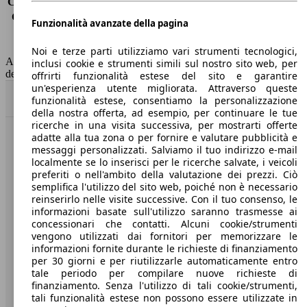
Consumo (extra-urbano)
4.1 l/100km
Consumo (combinato)*
4.5 l/100km
Funzionalità avanzate della pagina
Classe di emissione
Euro 5
Capacità del serbatoio
50 l
Noi e terze parti utilizziamo vari strumenti tecnologici,
AutoScout24 non si assume alcuna responsabilità per la correttezza
inclusi cookie e strumenti simili sul nostro sito web, per
dei dati.
offrirti funzionalità estese del sito e garantire
un'esperienza utente migliorata. Attraverso queste
Torna su
funzionalità estese, consentiamo la personalizzazione
della nostra offerta, ad esempio, per continuare le tue
ricerche in una visita successiva, per mostrarti offerte
adatte alla tua zona o per fornire e valutare pubblicità e
Benvenuti su AutoScout24, il mercato auto europeo.
messaggi personalizzati. Salviamo il tuo indirizzo e-mail
localmente se lo inserisci per le ricerche salvate, i veicoli
preferiti o nell'ambito della valutazione dei prezzi. Ciò
Società
semplifica l'utilizzo del sito web, poiché non è necessario
reinserirlo nelle visite successive. Con il tuo consenso, le
A proposito di AutoScout24
informazioni basate sull'utilizzo saranno trasmesse ai
concessionari che contatti. Alcuni cookie/strumenti
Stampa
vengono utilizzati dai fornitori per memorizzare le
informazioni fornite durante le richieste di finanziamento
Media
per 30 giorni e per riutilizzarle automaticamente entro
tale periodo per compilare nuove richieste di
Condizioni generali
finanziamento. Senza l'utilizzo di tali cookie/strumenti,
tali funzionalità estese non possono essere utilizzate in
Informazioni