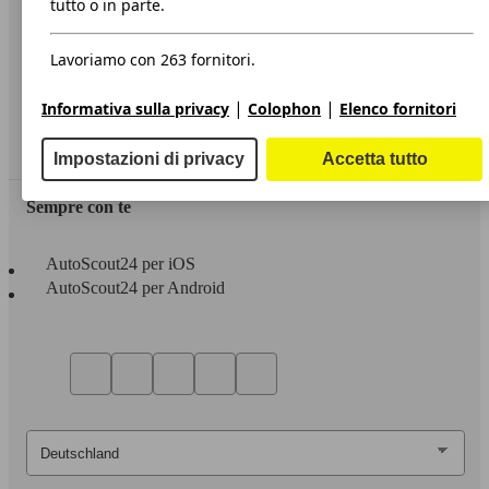
tutto o in parte.
Privacy
Lavoriamo con 263 fornitori.
Dichiarazione di Accessibilità
|
|
Informativa sulla privacy
Colophon
Elenco fornitori
Servizi
Area rivenditori
Impostazioni di privacy
Accetta tutto
Sempre con te
AutoScout24 per iOS
AutoScout24 per Android