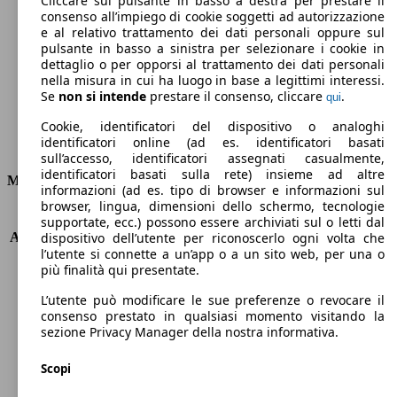
Cliccare sul pulsante in basso a destra per prestare il
consenso all’impiego di cookie soggetti ad autorizzazione
Emissioni di CO2 (combinato)*
e al relativo trattamento dei dati personali oppure sul
pulsante in basso a sinistra per selezionare i cookie in
dettaglio o per opporsi al trattamento dei dati personali
nella misura in cui ha luogo in base a legittimi interessi.
Se
non si intende
prestare il consenso, cliccare
.
qui
Ø 4.5 l/100km
Cookie, identificatori del dispositivo o analoghi
identificatori online (ad es. identificatori basati
Consumi
sull’accesso, identificatori assegnati casualmente,
identificatori basati sulla rete) insieme ad altre
Motore e Prestazioni
informazioni (ad es. tipo di browser e informazioni sul
browser, lingua, dimensioni dello schermo, tecnologie
KW (PS)
66 kW (90 PS)
supportate, ecc.) possono essere archiviati sul o letti dal
Accelerazione (0-100 km/h)
13.6s
dispositivo dell’utente per riconoscerlo ogni volta che
l’utente si connette a un’app o a un sito web, per una o
Velocità massima (km/h)
162 km/h
più finalità qui presentate.
Numero di marce
5
Coppia
200 nm
L’utente può modificare le sue preferenze o revocare il
Cilindrata
1461 ccm
consenso prestato in qualsiasi momento visitando la
sezione Privacy Manager della nostra informativa.
Carburante
Diesel
Cilindri
4
Scopi
Trasmissione
Manuale
Tipo di trazione
trazione anteriore