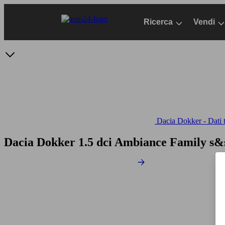
Passa
al
Ricerca
Vendi
contenuto
principale
Dacia Dokker - Dati t
Dacia Dokker 1.5 dci Ambiance Family s&