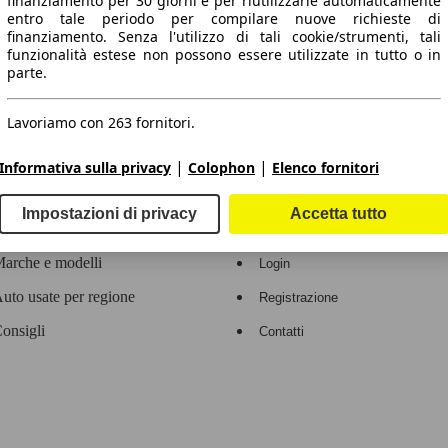
finanziamento per 30 giorni e per riutilizzarle automaticamente
entro tale periodo per compilare nuove richieste di
 dati.
finanziamento. Senza l'utilizzo di tali cookie/strumenti, tali
funzionalità estese non possono essere utilizzate in tutto o in
parte.
Lavoriamo con 263 fornitori.
ropeo.
|
|
Informativa sulla privacy
Colophon
Elenco fornitori
Area rivenditori
Impostazioni di privacy
Accetta tutto
Contatti
Servizi per i dealer
arche e modelli
Login
uto usate per regione
Registrazione
onsigli
Contatti