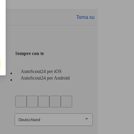
Torna su
Sempre con te
AutoScout24 per iOS
AutoScout24 per Android