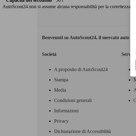
Capacità del serbatoio
50 l
AutoScout24 non si assume alcuna responsabilità per la correttezza dei
Benvenuti su AutoScout24, il mercato auto eu
Società
Servizi
A proposito di AutoScout24
Stampa
M
Media
A
Condizioni generali
C
Informazioni
Privacy
Dichiarazione di Accessibilità