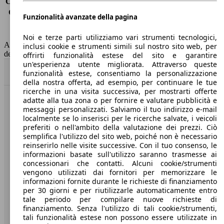
Consumo (extra-urbano)
4.1 l/100km
Consumo (combinato)*
4.2 l/100km
Funzionalità avanzate della pagina
Classe di emissione
Euro 6
Capacità del serbatoio
50 l
Noi e terze parti utilizziamo vari strumenti tecnologici,
AutoScout24 non si assume alcuna responsabilità per la correttezza
inclusi cookie e strumenti simili sul nostro sito web, per
dei dati.
offrirti funzionalità estese del sito e garantire
un'esperienza utente migliorata. Attraverso queste
Torna su
funzionalità estese, consentiamo la personalizzazione
della nostra offerta, ad esempio, per continuare le tue
ricerche in una visita successiva, per mostrarti offerte
adatte alla tua zona o per fornire e valutare pubblicità e
Benvenuti su AutoScout24, il mercato auto europeo.
messaggi personalizzati. Salviamo il tuo indirizzo e-mail
localmente se lo inserisci per le ricerche salvate, i veicoli
preferiti o nell'ambito della valutazione dei prezzi. Ciò
Società
semplifica l'utilizzo del sito web, poiché non è necessario
reinserirlo nelle visite successive. Con il tuo consenso, le
A proposito di AutoScout24
informazioni basate sull'utilizzo saranno trasmesse ai
concessionari che contatti. Alcuni cookie/strumenti
Stampa
vengono utilizzati dai fornitori per memorizzare le
informazioni fornite durante le richieste di finanziamento
Media
per 30 giorni e per riutilizzarle automaticamente entro
tale periodo per compilare nuove richieste di
Condizioni generali
finanziamento. Senza l'utilizzo di tali cookie/strumenti,
tali funzionalità estese non possono essere utilizzate in
Informazioni