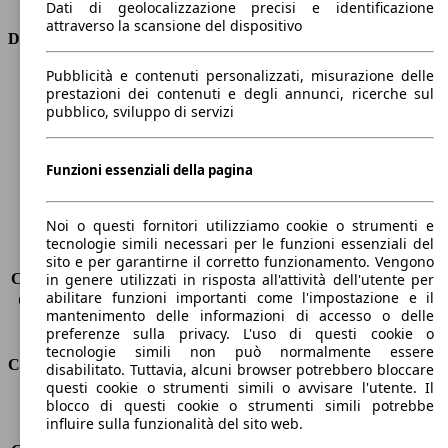
Dati di geolocalizzazione precisi e identificazione
attraverso la scansione del dispositivo
Dimensioni
Pubblicità e contenuti personalizzati, misurazione delle
Lunghezza
4360 mm
prestazioni dei contenuti e degli annunci, ricerche sul
Altezza
1810 mm
pubblico, sviluppo di servizi
Larghezza
1750 mm
Passo
2810 mm
Peso massimo
-
Funzioni essenziali della pagina
Carico massimo
-
Porte
5
Noi o questi fornitori utilizziamo cookie o strumenti e
Sedili
5
tecnologie simili necessari per le funzioni essenziali del
Carico sul tetto
-
sito e per garantirne il corretto funzionamento. Vengono
Capacità di traino (senza freni)
-
in genere utilizzati in risposta all'attività dell'utente per
abilitare funzioni importanti come l'impostazione e il
Capacità di traino (con freni)
1200 kg
mantenimento delle informazioni di accesso o delle
Volume del bagagliaio
800 - 3000 l
preferenze sulla privacy. L'uso di questi cookie o
tecnologie simili non può normalmente essere
Consumi
disabilitato. Tuttavia, alcuni browser potrebbero bloccare
questi cookie o strumenti simili o avvisare l'utente. Il
blocco di questi cookie o strumenti simili potrebbe
Emissioni di CO2*
108 g/km (komb.)
influire sulla funzionalità del sito web.
Consumo (urbano)
4.4 l/100km