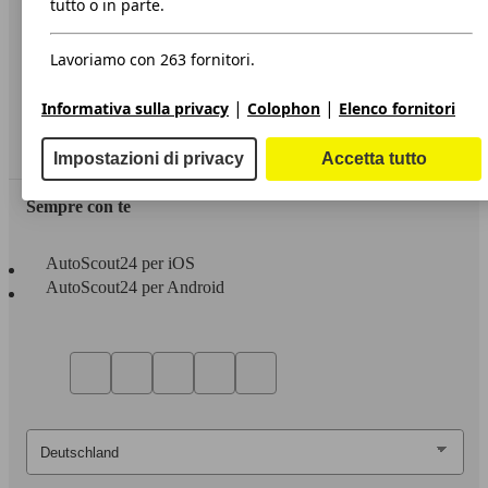
tutto o in parte.
Privacy
Lavoriamo con 263 fornitori.
Dichiarazione di Accessibilità
|
|
Informativa sulla privacy
Colophon
Elenco fornitori
Servizi
Area rivenditori
Impostazioni di privacy
Accetta tutto
Sempre con te
AutoScout24 per iOS
AutoScout24 per Android