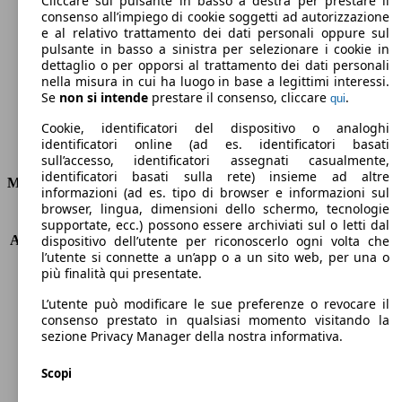
Cliccare sul pulsante in basso a destra per prestare il
consenso all’impiego di cookie soggetti ad autorizzazione
Emissioni di CO2 (combinato)*
e al relativo trattamento dei dati personali oppure sul
pulsante in basso a sinistra per selezionare i cookie in
dettaglio o per opporsi al trattamento dei dati personali
nella misura in cui ha luogo in base a legittimi interessi.
Se
non si intende
prestare il consenso, cliccare
.
qui
Ø 4.2 l/100km
Cookie, identificatori del dispositivo o analoghi
identificatori online (ad es. identificatori basati
Consumi
sull’accesso, identificatori assegnati casualmente,
identificatori basati sulla rete) insieme ad altre
Motore e Prestazioni
informazioni (ad es. tipo di browser e informazioni sul
browser, lingua, dimensioni dello schermo, tecnologie
KW (PS)
55 kW (75 PS)
supportate, ecc.) possono essere archiviati sul o letti dal
Accelerazione (0-100 km/h)
15.5s
dispositivo dell’utente per riconoscerlo ogni volta che
l’utente si connette a un’app o a un sito web, per una o
Velocità massima (km/h)
152 km/h
più finalità qui presentate.
Numero di marce
5
Coppia
200 nm
L’utente può modificare le sue preferenze o revocare il
Cilindrata
1461 ccm
consenso prestato in qualsiasi momento visitando la
sezione Privacy Manager della nostra informativa.
Carburante
Diesel
Cilindri
4
Scopi
Trasmissione
Manuale
Tipo di trazione
trazione anteriore