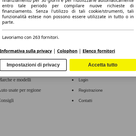
finanziamento per 30 giorni e per riutilizzarle automaticamente
entro tale periodo per compilare nuove richieste di
 dati.
finanziamento. Senza l'utilizzo di tali cookie/strumenti, tali
funzionalità estese non possono essere utilizzate in tutto o in
parte.
Lavoriamo con 263 fornitori.
ropeo.
|
|
Informativa sulla privacy
Colophon
Elenco fornitori
Area rivenditori
Impostazioni di privacy
Accetta tutto
Contatti
Servizi per i dealer
arche e modelli
Login
uto usate per regione
Registrazione
onsigli
Contatti