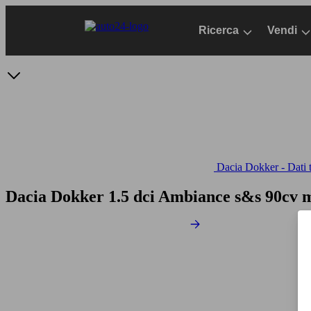
Passa
al
Ricerca
Vendi
contenuto
principale
Dacia Dokker - Dati t
Dacia Dokker 1.5 dci Ambiance s&s 90cv