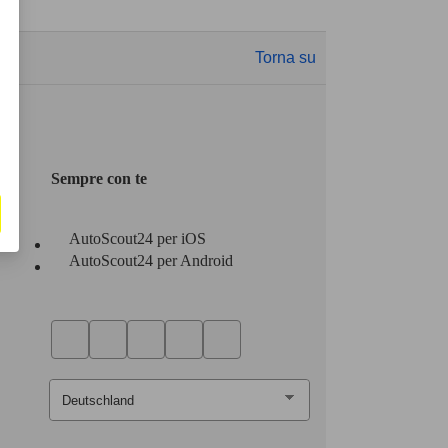
Torna su
Sempre con te
AutoScout24 per iOS
AutoScout24 per Android