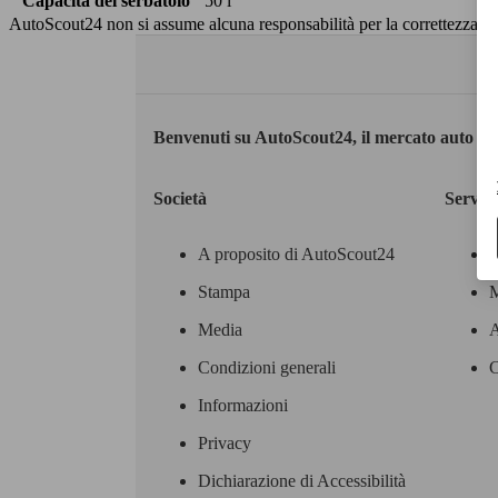
Capacità del serbatoio
50 l
AutoScout24 non si assume alcuna responsabilità per la correttezza dei
Benvenuti su AutoScout24, il mercato auto eu
Società
Servizi
A proposito di AutoScout24
Stampa
M
Media
A
Condizioni generali
C
Informazioni
Privacy
Dichiarazione di Accessibilità