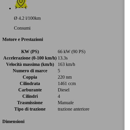
Ø 4.2 l/100km
Consumi
Motore e Prestazioni
KW (PS)
66 kW (90 PS)
Accelerazione (0-100 km/h)
13.3s
Velocità massima (km/h)
163 km/h
Numero di marce
5
Coppia
220 nm
Cilindrata
1461 ccm
Carburante
Diesel
Cilindri
4
Trasmissione
Manuale
Tipo di trazione
trazione anteriore
Dimensioni