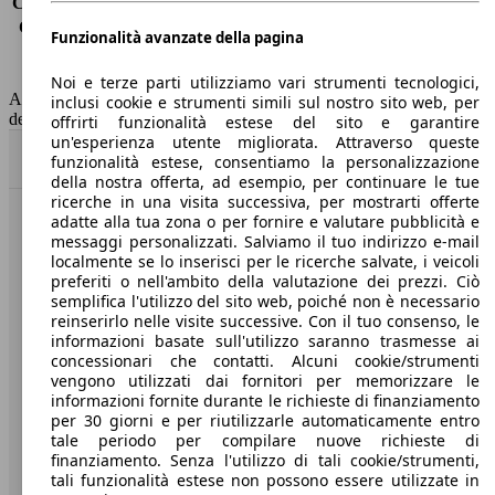
Consumo (extra-urbano)
4.1 l/100km
Consumo (combinato)*
4.2 l/100km
Funzionalità avanzate della pagina
Classe di emissione
Euro 6
Capacità del serbatoio
50 l
Noi e terze parti utilizziamo vari strumenti tecnologici,
AutoScout24 non si assume alcuna responsabilità per la correttezza
inclusi cookie e strumenti simili sul nostro sito web, per
dei dati.
offrirti funzionalità estese del sito e garantire
un'esperienza utente migliorata. Attraverso queste
Torna su
funzionalità estese, consentiamo la personalizzazione
della nostra offerta, ad esempio, per continuare le tue
ricerche in una visita successiva, per mostrarti offerte
adatte alla tua zona o per fornire e valutare pubblicità e
Benvenuti su AutoScout24, il mercato auto europeo.
messaggi personalizzati. Salviamo il tuo indirizzo e-mail
localmente se lo inserisci per le ricerche salvate, i veicoli
preferiti o nell'ambito della valutazione dei prezzi. Ciò
Società
semplifica l'utilizzo del sito web, poiché non è necessario
reinserirlo nelle visite successive. Con il tuo consenso, le
A proposito di AutoScout24
informazioni basate sull'utilizzo saranno trasmesse ai
concessionari che contatti. Alcuni cookie/strumenti
Stampa
vengono utilizzati dai fornitori per memorizzare le
informazioni fornite durante le richieste di finanziamento
Media
per 30 giorni e per riutilizzarle automaticamente entro
tale periodo per compilare nuove richieste di
Condizioni generali
finanziamento. Senza l'utilizzo di tali cookie/strumenti,
tali funzionalità estese non possono essere utilizzate in
Informazioni