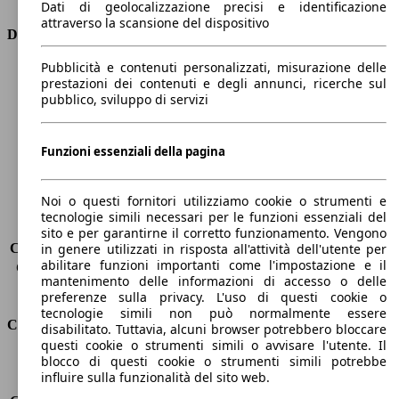
Dati di geolocalizzazione precisi e identificazione
attraverso la scansione del dispositivo
Dimensioni
Pubblicità e contenuti personalizzati, misurazione delle
Lunghezza
4360 mm
prestazioni dei contenuti e degli annunci, ricerche sul
Altezza
1850 mm
pubblico, sviluppo di servizi
Larghezza
1750 mm
Passo
2810 mm
Peso massimo
-
Funzioni essenziali della pagina
Carico massimo
-
Porte
5
Noi o questi fornitori utilizziamo cookie o strumenti e
Sedili
5
tecnologie simili necessari per le funzioni essenziali del
Carico sul tetto
-
sito e per garantirne il corretto funzionamento. Vengono
Capacità di traino (senza freni)
-
in genere utilizzati in risposta all'attività dell'utente per
abilitare funzioni importanti come l'impostazione e il
Capacità di traino (con freni)
1200 kg
mantenimento delle informazioni di accesso o delle
Volume del bagagliaio
800 - 3000 l
preferenze sulla privacy. L'uso di questi cookie o
tecnologie simili non può normalmente essere
Consumi
disabilitato. Tuttavia, alcuni browser potrebbero bloccare
questi cookie o strumenti simili o avvisare l'utente. Il
blocco di questi cookie o strumenti simili potrebbe
Emissioni di CO2*
108 g/km (komb.)
influire sulla funzionalità del sito web.
Consumo (urbano)
4.4 l/100km