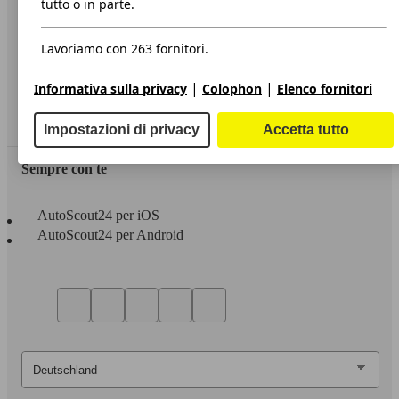
tutto o in parte.
Privacy
Lavoriamo con 263 fornitori.
Dichiarazione di Accessibilità
|
|
Informativa sulla privacy
Colophon
Elenco fornitori
Servizi
Area rivenditori
Impostazioni di privacy
Accetta tutto
Sempre con te
AutoScout24 per iOS
AutoScout24 per Android