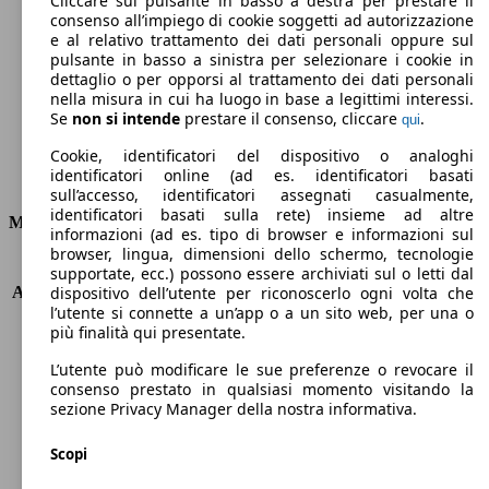
Cliccare sul pulsante in basso a destra per prestare il
consenso all’impiego di cookie soggetti ad autorizzazione
Emissioni di CO2 (combinato)*
e al relativo trattamento dei dati personali oppure sul
pulsante in basso a sinistra per selezionare i cookie in
dettaglio o per opporsi al trattamento dei dati personali
nella misura in cui ha luogo in base a legittimi interessi.
Se
non si intende
prestare il consenso, cliccare
.
qui
Ø 4.2 l/100km
Cookie, identificatori del dispositivo o analoghi
identificatori online (ad es. identificatori basati
Consumi
sull’accesso, identificatori assegnati casualmente,
identificatori basati sulla rete) insieme ad altre
Motore e Prestazioni
informazioni (ad es. tipo di browser e informazioni sul
browser, lingua, dimensioni dello schermo, tecnologie
KW (PS)
55 kW (75 PS)
supportate, ecc.) possono essere archiviati sul o letti dal
Accelerazione (0-100 km/h)
15.5s
dispositivo dell’utente per riconoscerlo ogni volta che
l’utente si connette a un’app o a un sito web, per una o
Velocità massima (km/h)
152 km/h
più finalità qui presentate.
Numero di marce
5
Coppia
200 nm
L’utente può modificare le sue preferenze o revocare il
Cilindrata
1461 ccm
consenso prestato in qualsiasi momento visitando la
sezione Privacy Manager della nostra informativa.
Carburante
Diesel
Cilindri
4
Scopi
Trasmissione
Manuale
Tipo di trazione
trazione anteriore