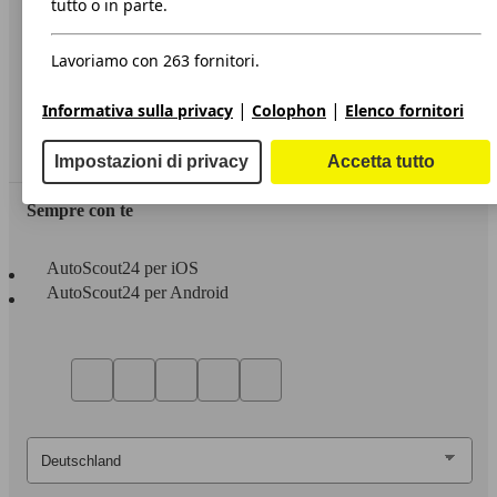
tutto o in parte.
Privacy
Lavoriamo con 263 fornitori.
Dichiarazione di Accessibilità
|
|
Informativa sulla privacy
Colophon
Elenco fornitori
Servizi
Area rivenditori
Impostazioni di privacy
Accetta tutto
Sempre con te
AutoScout24 per iOS
AutoScout24 per Android