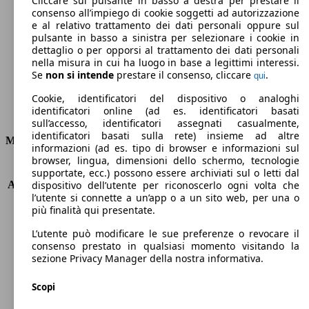
Cliccare sul pulsante in basso a destra per prestare il
consenso all’impiego di cookie soggetti ad autorizzazione
Emissioni di CO2 (combinato)*
e al relativo trattamento dei dati personali oppure sul
pulsante in basso a sinistra per selezionare i cookie in
dettaglio o per opporsi al trattamento dei dati personali
nella misura in cui ha luogo in base a legittimi interessi.
Se
non si intende
prestare il consenso, cliccare
.
qui
Ø 4.2 l/100km
Cookie, identificatori del dispositivo o analoghi
identificatori online (ad es. identificatori basati
Consumi
sull’accesso, identificatori assegnati casualmente,
identificatori basati sulla rete) insieme ad altre
Motore e Prestazioni
informazioni (ad es. tipo di browser e informazioni sul
browser, lingua, dimensioni dello schermo, tecnologie
KW (PS)
66 kW (90 PS)
supportate, ecc.) possono essere archiviati sul o letti dal
Accelerazione (0-100 km/h)
13.3s
dispositivo dell’utente per riconoscerlo ogni volta che
l’utente si connette a un’app o a un sito web, per una o
Velocità massima (km/h)
163 km/h
più finalità qui presentate.
Numero di marce
5
Coppia
220 nm
L’utente può modificare le sue preferenze o revocare il
Cilindrata
1461 ccm
consenso prestato in qualsiasi momento visitando la
sezione Privacy Manager della nostra informativa.
Carburante
Diesel
Cilindri
4
Scopi
Trasmissione
Manuale
Tipo di trazione
trazione anteriore