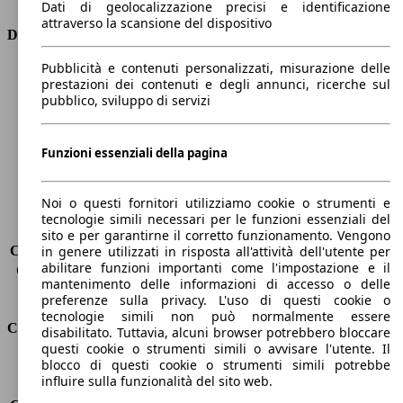
Dati di geolocalizzazione precisi e identificazione
attraverso la scansione del dispositivo
Dimensioni
Pubblicità e contenuti personalizzati, misurazione delle
Lunghezza
4360 mm
prestazioni dei contenuti e degli annunci, ricerche sul
Altezza
1850 mm
pubblico, sviluppo di servizi
Larghezza
1750 mm
Passo
2810 mm
Peso massimo
-
Funzioni essenziali della pagina
Carico massimo
-
Porte
5
Noi o questi fornitori utilizziamo cookie o strumenti e
Sedili
5
tecnologie simili necessari per le funzioni essenziali del
Carico sul tetto
-
sito e per garantirne il corretto funzionamento. Vengono
Capacità di traino (senza freni)
-
in genere utilizzati in risposta all'attività dell'utente per
abilitare funzioni importanti come l'impostazione e il
Capacità di traino (con freni)
1200 kg
mantenimento delle informazioni di accesso o delle
Volume del bagagliaio
800 - 3000 l
preferenze sulla privacy. L'uso di questi cookie o
tecnologie simili non può normalmente essere
Consumi
disabilitato. Tuttavia, alcuni browser potrebbero bloccare
questi cookie o strumenti simili o avvisare l'utente. Il
blocco di questi cookie o strumenti simili potrebbe
Emissioni di CO2*
108 g/km (komb.)
influire sulla funzionalità del sito web.
Consumo (urbano)
4.4 l/100km