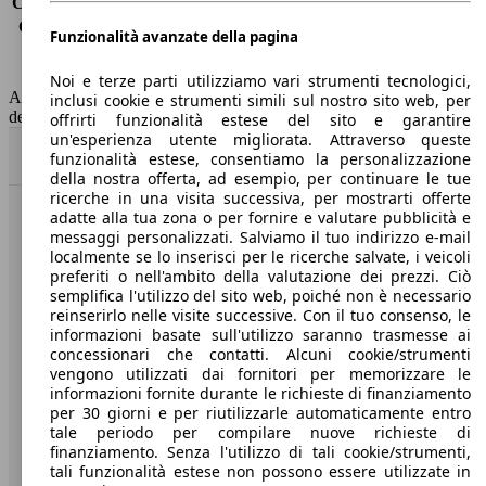
Consumo (extra-urbano)
4.1 l/100km
Consumo (combinato)*
4.2 l/100km
Funzionalità avanzate della pagina
Classe di emissione
Euro 6
Capacità del serbatoio
50 l
Noi e terze parti utilizziamo vari strumenti tecnologici,
AutoScout24 non si assume alcuna responsabilità per la correttezza
inclusi cookie e strumenti simili sul nostro sito web, per
dei dati.
offrirti funzionalità estese del sito e garantire
un'esperienza utente migliorata. Attraverso queste
Torna su
funzionalità estese, consentiamo la personalizzazione
della nostra offerta, ad esempio, per continuare le tue
ricerche in una visita successiva, per mostrarti offerte
adatte alla tua zona o per fornire e valutare pubblicità e
Benvenuti su AutoScout24, il mercato auto europeo.
messaggi personalizzati. Salviamo il tuo indirizzo e-mail
localmente se lo inserisci per le ricerche salvate, i veicoli
preferiti o nell'ambito della valutazione dei prezzi. Ciò
Società
semplifica l'utilizzo del sito web, poiché non è necessario
reinserirlo nelle visite successive. Con il tuo consenso, le
A proposito di AutoScout24
informazioni basate sull'utilizzo saranno trasmesse ai
concessionari che contatti. Alcuni cookie/strumenti
Stampa
vengono utilizzati dai fornitori per memorizzare le
informazioni fornite durante le richieste di finanziamento
Media
per 30 giorni e per riutilizzarle automaticamente entro
tale periodo per compilare nuove richieste di
Condizioni generali
finanziamento. Senza l'utilizzo di tali cookie/strumenti,
tali funzionalità estese non possono essere utilizzate in
Informazioni