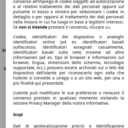
Emissioni di CO2 (combinato)*
consenso all’impiego di cookie soggetti ad autorizzazione
e al relativo trattamento dei dati personali oppure sul
pulsante in basso a sinistra per selezionare i cookie in
dettaglio o per opporsi al trattamento dei dati personali
nella misura in cui ha luogo in base a legittimi interessi.
Se
non si intende
prestare il consenso, cliccare
.
qui
Ø 7.5 l/100km
Cookie, identificatori del dispositivo o analoghi
Consumi
identificatori online (ad es. identificatori basati
sull’accesso, identificatori assegnati casualmente,
Motore e Prestazioni
identificatori basati sulla rete) insieme ad altre
informazioni (ad es. tipo di browser e informazioni sul
browser, lingua, dimensioni dello schermo, tecnologie
KW (PS)
61 kW (83 PS)
supportate, ecc.) possono essere archiviati sul o letti dal
Accelerazione (0-100 km/h)
13.7s
dispositivo dell’utente per riconoscerlo ogni volta che
Velocità massima (km/h)
159 km/h
l’utente si connette a un’app o a un sito web, per una o
Numero di marce
5
più finalità qui presentate.
Coppia
134 nm
L’utente può modificare le sue preferenze o revocare il
Cilindrata
1598 ccm
consenso prestato in qualsiasi momento visitando la
Carburante
Benzina
sezione Privacy Manager della nostra informativa.
Cilindri
4
Trasmissione
Manuale
Scopi
Tipo di trazione
trazione anteriore
Dati di geolocalizzazione precisi e identificazione