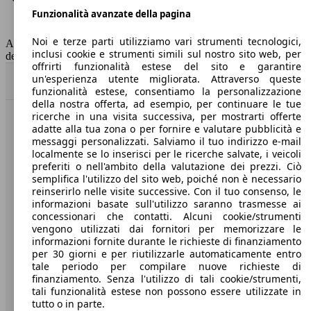
Funzionalità avanzate della pagina
Classe di emissione
Euro 5
Capacità del serbatoio
50 l
Noi e terze parti utilizziamo vari strumenti tecnologici,
AutoScout24 non si assume alcuna responsabilità per la correttezza
inclusi cookie e strumenti simili sul nostro sito web, per
dei dati.
offrirti funzionalità estese del sito e garantire
un'esperienza utente migliorata. Attraverso queste
Torna su
funzionalità estese, consentiamo la personalizzazione
della nostra offerta, ad esempio, per continuare le tue
ricerche in una visita successiva, per mostrarti offerte
Benvenuti su AutoScout24, il mercato auto europeo.
adatte alla tua zona o per fornire e valutare pubblicità e
messaggi personalizzati. Salviamo il tuo indirizzo e-mail
localmente se lo inserisci per le ricerche salvate, i veicoli
Società
preferiti o nell'ambito della valutazione dei prezzi. Ciò
semplifica l'utilizzo del sito web, poiché non è necessario
reinserirlo nelle visite successive. Con il tuo consenso, le
A proposito di AutoScout24
informazioni basate sull'utilizzo saranno trasmesse ai
concessionari che contatti. Alcuni cookie/strumenti
Stampa
vengono utilizzati dai fornitori per memorizzare le
informazioni fornite durante le richieste di finanziamento
Media
per 30 giorni e per riutilizzarle automaticamente entro
Condizioni generali
tale periodo per compilare nuove richieste di
finanziamento. Senza l'utilizzo di tali cookie/strumenti,
Informazioni
tali funzionalità estese non possono essere utilizzate in
tutto o in parte.