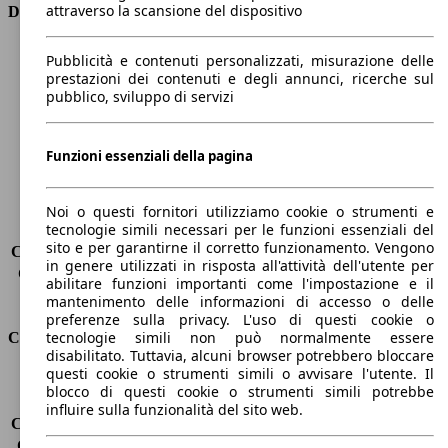
attraverso la scansione del dispositivo
Dimensioni
Lunghezza
4360 mm
Pubblicità e contenuti personalizzati, misurazione delle
Altezza
1810 mm
prestazioni dei contenuti e degli annunci, ricerche sul
pubblico, sviluppo di servizi
Larghezza
1750 mm
Passo
2810 mm
Peso massimo
1768 kg
Funzioni essenziali della pagina
Carico massimo
-
Porte
4
Sedili
5
Noi o questi fornitori utilizziamo cookie o strumenti e
tecnologie simili necessari per le funzioni essenziali del
Carico sul tetto
-
sito e per garantirne il corretto funzionamento. Vengono
Capacità di traino (senza freni)
-
in genere utilizzati in risposta all'attività dell'utente per
Capacità di traino (con freni)
1200 kg
abilitare funzioni importanti come l'impostazione e il
Volume del bagagliaio
800 - 3000 l
mantenimento delle informazioni di accesso o delle
preferenze sulla privacy. L'uso di questi cookie o
tecnologie simili non può normalmente essere
Consumi
disabilitato. Tuttavia, alcuni browser potrebbero bloccare
questi cookie o strumenti simili o avvisare l'utente. Il
Emissioni di CO2*
175 g/km (komb.)
blocco di questi cookie o strumenti simili potrebbe
Consumo (urbano)
9.9 l/100km
influire sulla funzionalità del sito web.
Consumo (extra-urbano)
6.2 l/100km
Consumo (combinato)*
7.5 l/100km