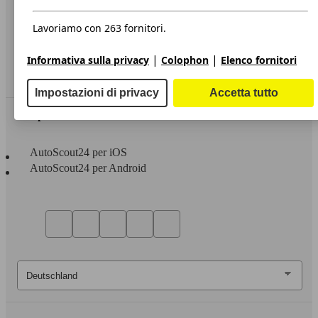
Privacy
Dichiarazione di Accessibilità
Lavoriamo con 263 fornitori.
Servizi
|
|
Informativa sulla privacy
Colophon
Elenco fornitori
Area rivenditori
Impostazioni di privacy
Accetta tutto
Sempre con te
AutoScout24 per iOS
AutoScout24 per Android