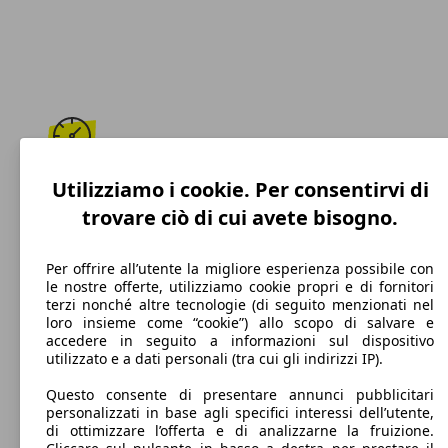
159 km/h
Utilizziamo i cookie. Per consentirvi di
trovare ciò di cui avete bisogno.
Velocità massima
Per offrire all’utente la migliore esperienza possibile con
le nostre offerte, utilizziamo cookie propri e di fornitori
terzi nonché altre tecnologie (di seguito menzionati nel
GPL
loro insieme come “cookie”) allo scopo di salvare e
accedere in seguito a informazioni sul dispositivo
Carburante
utilizzato e a dati personali (tra cui gli indirizzi IP).
Questo consente di presentare annunci pubblicitari
personalizzati in base agli specifici interessi dell’utente,
di ottimizzare l’offerta e di analizzarne la fruizione.
165 g/km