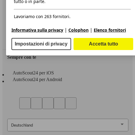
tutto o in parte.
Privacy
Lavoriamo con 263 fornitori.
Dichiarazione di Accessibilità
|
|
Informativa sulla privacy
Colophon
Elenco fornitori
Servizi
Area rivenditori
Impostazioni di privacy
Accetta tutto
Sempre con te
AutoScout24 per iOS
AutoScout24 per Android