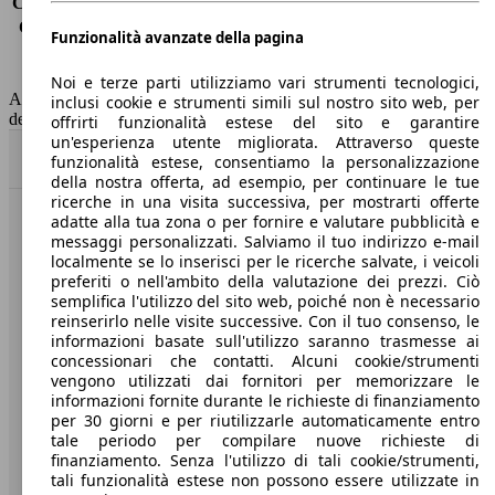
Consumo (extra-urbano)
5.8 l/100km
Consumo (combinato)*
7.2 l/100km
Funzionalità avanzate della pagina
Classe di emissione
Euro 5
Capacità del serbatoio
50 l
Noi e terze parti utilizziamo vari strumenti tecnologici,
AutoScout24 non si assume alcuna responsabilità per la correttezza
inclusi cookie e strumenti simili sul nostro sito web, per
dei dati.
offrirti funzionalità estese del sito e garantire
un'esperienza utente migliorata. Attraverso queste
Torna su
funzionalità estese, consentiamo la personalizzazione
della nostra offerta, ad esempio, per continuare le tue
ricerche in una visita successiva, per mostrarti offerte
adatte alla tua zona o per fornire e valutare pubblicità e
Benvenuti su AutoScout24, il mercato auto europeo.
messaggi personalizzati. Salviamo il tuo indirizzo e-mail
localmente se lo inserisci per le ricerche salvate, i veicoli
preferiti o nell'ambito della valutazione dei prezzi. Ciò
Società
semplifica l'utilizzo del sito web, poiché non è necessario
reinserirlo nelle visite successive. Con il tuo consenso, le
A proposito di AutoScout24
informazioni basate sull'utilizzo saranno trasmesse ai
concessionari che contatti. Alcuni cookie/strumenti
Stampa
vengono utilizzati dai fornitori per memorizzare le
informazioni fornite durante le richieste di finanziamento
Media
per 30 giorni e per riutilizzarle automaticamente entro
tale periodo per compilare nuove richieste di
Condizioni generali
finanziamento. Senza l'utilizzo di tali cookie/strumenti,
tali funzionalità estese non possono essere utilizzate in
Informazioni