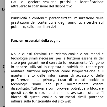
Dati di geolocalizzazione precisi e identificazione
attraverso la scansione del dispositivo
Dimensioni
Pubblicità e contenuti personalizzati, misurazione delle
Lunghezza
4360 mm
prestazioni dei contenuti e degli annunci, ricerche sul
Altezza
1810 mm
pubblico, sviluppo di servizi
Larghezza
1750 mm
Passo
2810 mm
Peso massimo
-
Funzioni essenziali della pagina
Carico massimo
-
Porte
4
Noi o questi fornitori utilizziamo cookie o strumenti e
Sedili
5
tecnologie simili necessari per le funzioni essenziali del
Carico sul tetto
-
sito e per garantirne il corretto funzionamento. Vengono
Capacità di traino (senza freni)
-
in genere utilizzati in risposta all'attività dell'utente per
abilitare funzioni importanti come l'impostazione e il
Capacità di traino (con freni)
1200 kg
mantenimento delle informazioni di accesso o delle
Volume del bagagliaio
800 - 3000 l
preferenze sulla privacy. L'uso di questi cookie o
tecnologie simili non può normalmente essere
Consumi
disabilitato. Tuttavia, alcuni browser potrebbero bloccare
questi cookie o strumenti simili o avvisare l'utente. Il
blocco di questi cookie o strumenti simili potrebbe
Emissioni di CO2*
165 g/km (komb.)
influire sulla funzionalità del sito web.
Consumo (urbano)
9.7 l/100km