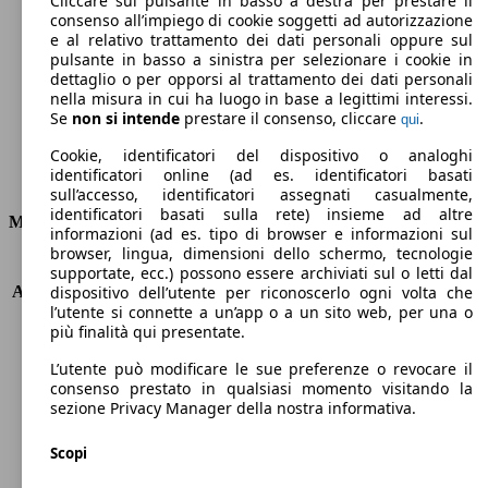
Cliccare sul pulsante in basso a destra per prestare il
consenso all’impiego di cookie soggetti ad autorizzazione
Emissioni di CO2 (combinato)*
e al relativo trattamento dei dati personali oppure sul
pulsante in basso a sinistra per selezionare i cookie in
dettaglio o per opporsi al trattamento dei dati personali
nella misura in cui ha luogo in base a legittimi interessi.
Se
non si intende
prestare il consenso, cliccare
.
qui
Ø 7.2 l/100km
Cookie, identificatori del dispositivo o analoghi
identificatori online (ad es. identificatori basati
Consumi
sull’accesso, identificatori assegnati casualmente,
identificatori basati sulla rete) insieme ad altre
Motore e Prestazioni
informazioni (ad es. tipo di browser e informazioni sul
browser, lingua, dimensioni dello schermo, tecnologie
KW (PS)
61 kW (83 PS)
supportate, ecc.) possono essere archiviati sul o letti dal
Accelerazione (0-100 km/h)
13.7s
dispositivo dell’utente per riconoscerlo ogni volta che
l’utente si connette a un’app o a un sito web, per una o
Velocità massima (km/h)
159 km/h
più finalità qui presentate.
Numero di marce
5
Coppia
134 nm
L’utente può modificare le sue preferenze o revocare il
Cilindrata
1598 ccm
consenso prestato in qualsiasi momento visitando la
sezione Privacy Manager della nostra informativa.
Carburante
GPL
Cilindri
4
Scopi
Trasmissione
Manuale
Tipo di trazione
trazione anteriore