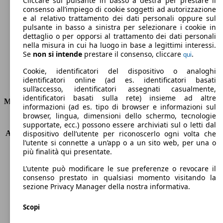
Cliccare sul pulsante in basso a destra per prestare il
consenso all’impiego di cookie soggetti ad autorizzazione
Emissioni di CO2 (combinato)*
e al relativo trattamento dei dati personali oppure sul
pulsante in basso a sinistra per selezionare i cookie in
dettaglio o per opporsi al trattamento dei dati personali
nella misura in cui ha luogo in base a legittimi interessi.
Se
non si intende
prestare il consenso, cliccare
.
qui
Ø 6.3 l/100km
Cookie, identificatori del dispositivo o analoghi
identificatori online (ad es. identificatori basati
Consumi
sull’accesso, identificatori assegnati casualmente,
identificatori basati sulla rete) insieme ad altre
Motore e Prestazioni
informazioni (ad es. tipo di browser e informazioni sul
browser, lingua, dimensioni dello schermo, tecnologie
KW (PS)
75 kW (102 PS)
supportate, ecc.) possono essere archiviati sul o letti dal
Accelerazione (0-100 km/h)
13.7s
dispositivo dell’utente per riconoscerlo ogni volta che
l’utente si connette a un’app o a un sito web, per una o
Velocità massima (km/h)
170 km/h
più finalità qui presentate.
Numero di marce
5
Coppia
156 nm
L’utente può modificare le sue preferenze o revocare il
Cilindrata
1598 ccm
consenso prestato in qualsiasi momento visitando la
sezione Privacy Manager della nostra informativa.
Carburante
GPL
Cilindri
4
Scopi
Trasmissione
Manuale
Tipo di trazione
trazione anteriore