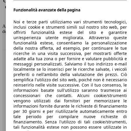
Consumo (extra-urbano)
5.4 l/100km
Consumo (combinato)*
6.3 l/100km
Funzionalità avanzate della pagina
Classe di emissione
Euro 6
Capacità del serbatoio
34 l
Noi e terze parti utilizziamo vari strumenti tecnologici,
AutoScout24 non si assume alcuna responsabilità per la correttezza
inclusi cookie e strumenti simili sul nostro sito web, per
dei dati.
offrirti funzionalità estese del sito e garantire
un'esperienza utente migliorata. Attraverso queste
Torna su
funzionalità estese, consentiamo la personalizzazione
della nostra offerta, ad esempio, per continuare le tue
ricerche in una visita successiva, per mostrarti offerte
adatte alla tua zona o per fornire e valutare pubblicità e
Benvenuti su AutoScout24, il mercato auto europeo.
messaggi personalizzati. Salviamo il tuo indirizzo e-mail
localmente se lo inserisci per le ricerche salvate, i veicoli
preferiti o nell'ambito della valutazione dei prezzi. Ciò
Società
semplifica l'utilizzo del sito web, poiché non è necessario
reinserirlo nelle visite successive. Con il tuo consenso, le
A proposito di AutoScout24
informazioni basate sull'utilizzo saranno trasmesse ai
concessionari che contatti. Alcuni cookie/strumenti
Stampa
vengono utilizzati dai fornitori per memorizzare le
informazioni fornite durante le richieste di finanziamento
Media
per 30 giorni e per riutilizzarle automaticamente entro
tale periodo per compilare nuove richieste di
Condizioni generali
finanziamento. Senza l'utilizzo di tali cookie/strumenti,
tali funzionalità estese non possono essere utilizzate in
Informazioni