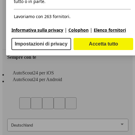
tutto o in parte.
Privacy
Lavoriamo con 263 fornitori.
Dichiarazione di Accessibilità
|
|
Informativa sulla privacy
Colophon
Elenco fornitori
Servizi
Area rivenditori
Impostazioni di privacy
Accetta tutto
Sempre con te
AutoScout24 per iOS
AutoScout24 per Android