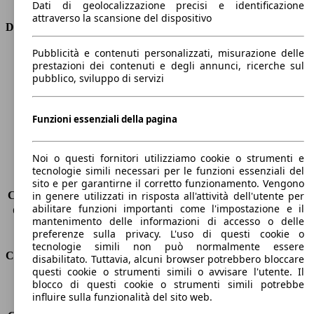
Dati di geolocalizzazione precisi e identificazione
attraverso la scansione del dispositivo
Dimensioni
Pubblicità e contenuti personalizzati, misurazione delle
Lunghezza
4360 mm
prestazioni dei contenuti e degli annunci, ricerche sul
Altezza
1810 mm
pubblico, sviluppo di servizi
Larghezza
1750 mm
Passo
2810 mm
Peso massimo
1826 kg
Funzioni essenziali della pagina
Carico massimo
-
Porte
5
Noi o questi fornitori utilizziamo cookie o strumenti e
Sedili
5
tecnologie simili necessari per le funzioni essenziali del
Carico sul tetto
-
sito e per garantirne il corretto funzionamento. Vengono
Capacità di traino (senza freni)
-
in genere utilizzati in risposta all'attività dell'utente per
abilitare funzioni importanti come l'impostazione e il
Capacità di traino (con freni)
1200 kg
mantenimento delle informazioni di accesso o delle
Volume del bagagliaio
800 - 3000 l
preferenze sulla privacy. L'uso di questi cookie o
tecnologie simili non può normalmente essere
Consumi
disabilitato. Tuttavia, alcuni browser potrebbero bloccare
questi cookie o strumenti simili o avvisare l'utente. Il
blocco di questi cookie o strumenti simili potrebbe
Emissioni di CO2*
139 g/km (komb.)
influire sulla funzionalità del sito web.
Consumo (urbano)
7.9 l/100km