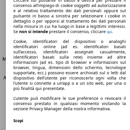
Cliccare sul pulsante in basso a destra per prestare il
consenso all’impiego di cookie soggetti ad autorizzazione
Emissioni di CO2 (combinato)*
e al relativo trattamento dei dati personali oppure sul
pulsante in basso a sinistra per selezionare i cookie in
dettaglio o per opporsi al trattamento dei dati personali
nella misura in cui ha luogo in base a legittimi interessi.
Se
non si intende
prestare il consenso, cliccare
.
qui
Ø 6.2 l/100km
Cookie, identificatori del dispositivo o analoghi
identificatori online (ad es. identificatori basati
Consumi
sull’accesso, identificatori assegnati casualmente,
identificatori basati sulla rete) insieme ad altre
Motore e Prestazioni
informazioni (ad es. tipo di browser e informazioni sul
browser, lingua, dimensioni dello schermo, tecnologie
KW (PS)
75 kW (102 PS)
supportate, ecc.) possono essere archiviati sul o letti dal
Accelerazione (0-100 km/h)
12.7s
dispositivo dell’utente per riconoscerlo ogni volta che
l’utente si connette a un’app o a un sito web, per una o
Velocità massima (km/h)
170 km/h
più finalità qui presentate.
Numero di marce
5
Coppia
156 nm
L’utente può modificare le sue preferenze o revocare il
Cilindrata
1598 ccm
consenso prestato in qualsiasi momento visitando la
sezione Privacy Manager della nostra informativa.
Carburante
Benzina
Cilindri
4
Scopi
Trasmissione
Manuale
Tipo di trazione
trazione anteriore