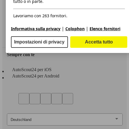
tutto o in parte.
Privacy
Lavoriamo con 263 fornitori.
Dichiarazione di Accessibilità
|
|
Informativa sulla privacy
Colophon
Elenco fornitori
Servizi
Area rivenditori
Impostazioni di privacy
Accetta tutto
Sempre con te
AutoScout24 per iOS
AutoScout24 per Android