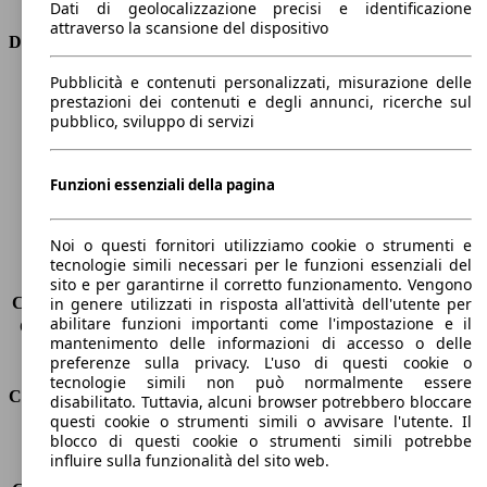
Dati di geolocalizzazione precisi e identificazione
attraverso la scansione del dispositivo
Dimensioni
Pubblicità e contenuti personalizzati, misurazione delle
Lunghezza
4360 mm
prestazioni dei contenuti e degli annunci, ricerche sul
Altezza
1810 mm
pubblico, sviluppo di servizi
Larghezza
1750 mm
Passo
2810 mm
Peso massimo
-
Funzioni essenziali della pagina
Carico massimo
-
Porte
5
Noi o questi fornitori utilizziamo cookie o strumenti e
Sedili
5
tecnologie simili necessari per le funzioni essenziali del
Carico sul tetto
-
sito e per garantirne il corretto funzionamento. Vengono
Capacità di traino (senza freni)
-
in genere utilizzati in risposta all'attività dell'utente per
abilitare funzioni importanti come l'impostazione e il
Capacità di traino (con freni)
1200 kg
mantenimento delle informazioni di accesso o delle
Volume del bagagliaio
800 - 3000 l
preferenze sulla privacy. L'uso di questi cookie o
tecnologie simili non può normalmente essere
Consumi
disabilitato. Tuttavia, alcuni browser potrebbero bloccare
questi cookie o strumenti simili o avvisare l'utente. Il
blocco di questi cookie o strumenti simili potrebbe
Emissioni di CO2*
140 g/km (komb.)
influire sulla funzionalità del sito web.
Consumo (urbano)
7.7 l/100km