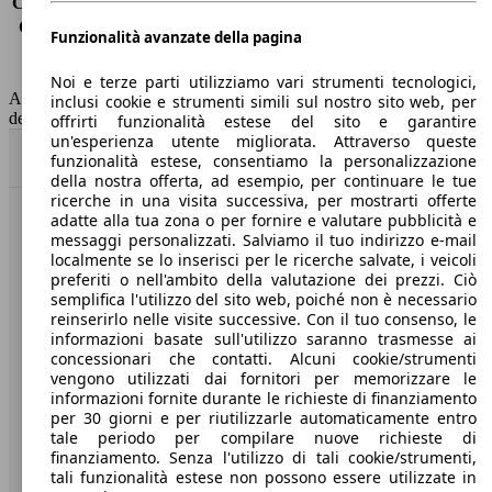
Consumo (extra-urbano)
5.3 l/100km
Consumo (combinato)*
6.2 l/100km
Funzionalità avanzate della pagina
Classe di emissione
Euro 6
Capacità del serbatoio
50 l
Noi e terze parti utilizziamo vari strumenti tecnologici,
AutoScout24 non si assume alcuna responsabilità per la correttezza
inclusi cookie e strumenti simili sul nostro sito web, per
dei dati.
offrirti funzionalità estese del sito e garantire
un'esperienza utente migliorata. Attraverso queste
Torna su
funzionalità estese, consentiamo la personalizzazione
della nostra offerta, ad esempio, per continuare le tue
ricerche in una visita successiva, per mostrarti offerte
adatte alla tua zona o per fornire e valutare pubblicità e
Benvenuti su AutoScout24, il mercato auto europeo.
messaggi personalizzati. Salviamo il tuo indirizzo e-mail
localmente se lo inserisci per le ricerche salvate, i veicoli
preferiti o nell'ambito della valutazione dei prezzi. Ciò
Società
semplifica l'utilizzo del sito web, poiché non è necessario
reinserirlo nelle visite successive. Con il tuo consenso, le
A proposito di AutoScout24
informazioni basate sull'utilizzo saranno trasmesse ai
concessionari che contatti. Alcuni cookie/strumenti
Stampa
vengono utilizzati dai fornitori per memorizzare le
informazioni fornite durante le richieste di finanziamento
Media
per 30 giorni e per riutilizzarle automaticamente entro
tale periodo per compilare nuove richieste di
Condizioni generali
finanziamento. Senza l'utilizzo di tali cookie/strumenti,
tali funzionalità estese non possono essere utilizzate in
Informazioni