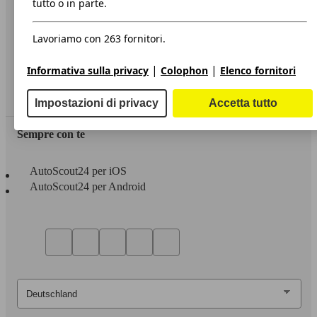
tutto o in parte.
Privacy
Lavoriamo con 263 fornitori.
Dichiarazione di Accessibilità
|
|
Informativa sulla privacy
Colophon
Elenco fornitori
Servizi
Area rivenditori
Impostazioni di privacy
Accetta tutto
Sempre con te
AutoScout24 per iOS
AutoScout24 per Android