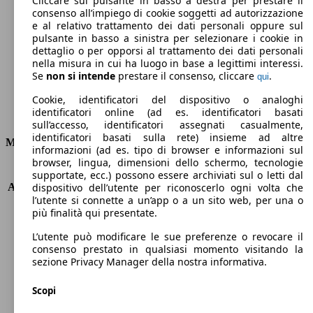
Cliccare sul pulsante in basso a destra per prestare il
consenso all’impiego di cookie soggetti ad autorizzazione
Emissioni di CO2 (combinato)*
e al relativo trattamento dei dati personali oppure sul
pulsante in basso a sinistra per selezionare i cookie in
dettaglio o per opporsi al trattamento dei dati personali
nella misura in cui ha luogo in base a legittimi interessi.
Se
non si intende
prestare il consenso, cliccare
.
qui
Ø 6.3 l/100km
Cookie, identificatori del dispositivo o analoghi
identificatori online (ad es. identificatori basati
Consumi
sull’accesso, identificatori assegnati casualmente,
identificatori basati sulla rete) insieme ad altre
Motore e Prestazioni
informazioni (ad es. tipo di browser e informazioni sul
browser, lingua, dimensioni dello schermo, tecnologie
KW (PS)
75 kW (102 PS)
supportate, ecc.) possono essere archiviati sul o letti dal
Accelerazione (0-100 km/h)
13.7s
dispositivo dell’utente per riconoscerlo ogni volta che
l’utente si connette a un’app o a un sito web, per una o
Velocità massima (km/h)
170 km/h
più finalità qui presentate.
Numero di marce
5
Coppia
156 nm
L’utente può modificare le sue preferenze o revocare il
Cilindrata
1598 ccm
consenso prestato in qualsiasi momento visitando la
sezione Privacy Manager della nostra informativa.
Carburante
GPL
Cilindri
4
Scopi
Trasmissione
Manuale
Tipo di trazione
trazione anteriore