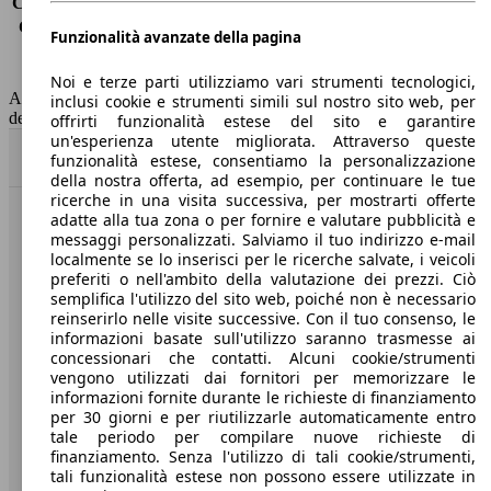
Consumo (extra-urbano)
5.4 l/100km
Consumo (combinato)*
6.3 l/100km
Funzionalità avanzate della pagina
Classe di emissione
Euro 6
Capacità del serbatoio
34 l
Noi e terze parti utilizziamo vari strumenti tecnologici,
AutoScout24 non si assume alcuna responsabilità per la correttezza
inclusi cookie e strumenti simili sul nostro sito web, per
dei dati.
offrirti funzionalità estese del sito e garantire
un'esperienza utente migliorata. Attraverso queste
Torna su
funzionalità estese, consentiamo la personalizzazione
della nostra offerta, ad esempio, per continuare le tue
ricerche in una visita successiva, per mostrarti offerte
adatte alla tua zona o per fornire e valutare pubblicità e
Benvenuti su AutoScout24, il mercato auto europeo.
messaggi personalizzati. Salviamo il tuo indirizzo e-mail
localmente se lo inserisci per le ricerche salvate, i veicoli
preferiti o nell'ambito della valutazione dei prezzi. Ciò
Società
semplifica l'utilizzo del sito web, poiché non è necessario
reinserirlo nelle visite successive. Con il tuo consenso, le
A proposito di AutoScout24
informazioni basate sull'utilizzo saranno trasmesse ai
concessionari che contatti. Alcuni cookie/strumenti
Stampa
vengono utilizzati dai fornitori per memorizzare le
informazioni fornite durante le richieste di finanziamento
Media
per 30 giorni e per riutilizzarle automaticamente entro
tale periodo per compilare nuove richieste di
Condizioni generali
finanziamento. Senza l'utilizzo di tali cookie/strumenti,
tali funzionalità estese non possono essere utilizzate in
Informazioni