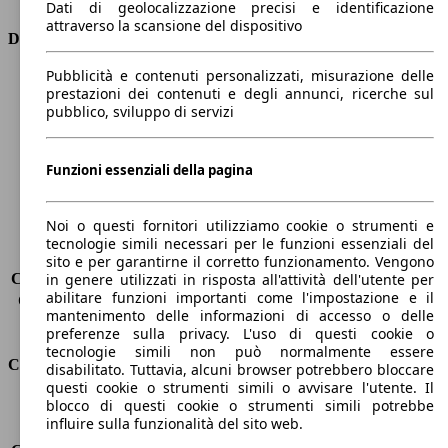
Dati di geolocalizzazione precisi e identificazione
attraverso la scansione del dispositivo
Dimensioni
Pubblicità e contenuti personalizzati, misurazione delle
Lunghezza
4360 mm
prestazioni dei contenuti e degli annunci, ricerche sul
Altezza
1810 mm
pubblico, sviluppo di servizi
Larghezza
1750 mm
Passo
2810 mm
Peso massimo
1826 kg
Funzioni essenziali della pagina
Carico massimo
-
Porte
5
Noi o questi fornitori utilizziamo cookie o strumenti e
Sedili
5
tecnologie simili necessari per le funzioni essenziali del
Carico sul tetto
-
sito e per garantirne il corretto funzionamento. Vengono
Capacità di traino (senza freni)
-
in genere utilizzati in risposta all'attività dell'utente per
abilitare funzioni importanti come l'impostazione e il
Capacità di traino (con freni)
1200 kg
mantenimento delle informazioni di accesso o delle
Volume del bagagliaio
800 - 3000 l
preferenze sulla privacy. L'uso di questi cookie o
tecnologie simili non può normalmente essere
Consumi
disabilitato. Tuttavia, alcuni browser potrebbero bloccare
questi cookie o strumenti simili o avvisare l'utente. Il
blocco di questi cookie o strumenti simili potrebbe
Emissioni di CO2*
139 g/km (komb.)
influire sulla funzionalità del sito web.
Consumo (urbano)
7.9 l/100km