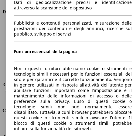
Dati di geolocalizzazione precisi e identificazione
attraverso la scansione del dispositivo
Dimensioni
Pubblicità e contenuti personalizzati, misurazione delle
Lunghezza
4360 mm
prestazioni dei contenuti e degli annunci, ricerche sul
Altezza
1810 mm
pubblico, sviluppo di servizi
Larghezza
1750 mm
Passo
2810 mm
Peso massimo
-
Funzioni essenziali della pagina
Carico massimo
-
Porte
4
Noi o questi fornitori utilizziamo cookie o strumenti e
Sedili
5
tecnologie simili necessari per le funzioni essenziali del
Carico sul tetto
-
sito e per garantirne il corretto funzionamento. Vengono
Capacità di traino (senza freni)
-
in genere utilizzati in risposta all'attività dell'utente per
abilitare funzioni importanti come l'impostazione e il
Capacità di traino (con freni)
1200 kg
mantenimento delle informazioni di accesso o delle
Volume del bagagliaio
800 - 3000 l
preferenze sulla privacy. L'uso di questi cookie o
tecnologie simili non può normalmente essere
Consumi
disabilitato. Tuttavia, alcuni browser potrebbero bloccare
questi cookie o strumenti simili o avvisare l'utente. Il
blocco di questi cookie o strumenti simili potrebbe
Emissioni di CO2*
140 g/km (komb.)
influire sulla funzionalità del sito web.
Consumo (urbano)
7.7 l/100km