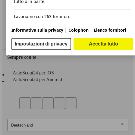
tutto o in parte.
Privacy
Lavoriamo con 263 fornitori.
Dichiarazione di Accessibilità
|
|
Informativa sulla privacy
Colophon
Elenco fornitori
Servizi
Area rivenditori
Impostazioni di privacy
Accetta tutto
Sempre con te
AutoScout24 per iOS
AutoScout24 per Android