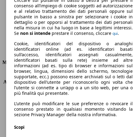
Cliccare sul pulsante in basso a destra per prestare il
consenso all’impiego di cookie soggetti ad autorizzazione
Emissioni di CO2 (combinato)*
e al relativo trattamento dei dati personali oppure sul
pulsante in basso a sinistra per selezionare i cookie in
dettaglio o per opporsi al trattamento dei dati personali
nella misura in cui ha luogo in base a legittimi interessi.
Se
non si intende
prestare il consenso, cliccare
.
qui
Ø 6.2 l/100km
Cookie, identificatori del dispositivo o analoghi
identificatori online (ad es. identificatori basati
Consumi
sull’accesso, identificatori assegnati casualmente,
identificatori basati sulla rete) insieme ad altre
Motore e Prestazioni
informazioni (ad es. tipo di browser e informazioni sul
browser, lingua, dimensioni dello schermo, tecnologie
KW (PS)
75 kW (102 PS)
supportate, ecc.) possono essere archiviati sul o letti dal
Accelerazione (0-100 km/h)
12.7s
dispositivo dell’utente per riconoscerlo ogni volta che
l’utente si connette a un’app o a un sito web, per una o
Velocità massima (km/h)
170 km/h
più finalità qui presentate.
Numero di marce
5
Coppia
156 nm
L’utente può modificare le sue preferenze o revocare il
Cilindrata
1598 ccm
consenso prestato in qualsiasi momento visitando la
sezione Privacy Manager della nostra informativa.
Carburante
Benzina
Cilindri
4
Scopi
Trasmissione
Manuale
Tipo di trazione
trazione anteriore