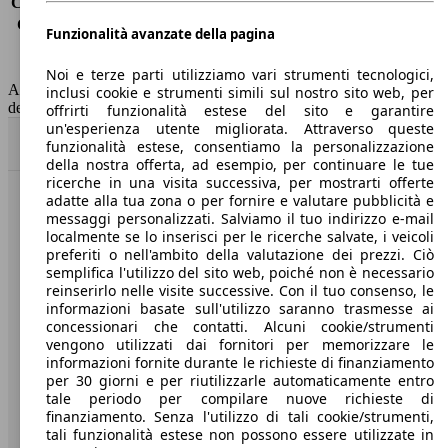
Consumo (extra-urbano)
5.3 l/100km
Consumo (combinato)*
6.2 l/100km
Funzionalità avanzate della pagina
Classe di emissione
Euro 6
Capacità del serbatoio
50 l
Noi e terze parti utilizziamo vari strumenti tecnologici,
AutoScout24 non si assume alcuna responsabilità per la correttezza
inclusi cookie e strumenti simili sul nostro sito web, per
dei dati.
offrirti funzionalità estese del sito e garantire
un'esperienza utente migliorata. Attraverso queste
Torna su
funzionalità estese, consentiamo la personalizzazione
della nostra offerta, ad esempio, per continuare le tue
ricerche in una visita successiva, per mostrarti offerte
adatte alla tua zona o per fornire e valutare pubblicità e
Benvenuti su AutoScout24, il mercato auto europeo.
messaggi personalizzati. Salviamo il tuo indirizzo e-mail
localmente se lo inserisci per le ricerche salvate, i veicoli
preferiti o nell'ambito della valutazione dei prezzi. Ciò
Società
semplifica l'utilizzo del sito web, poiché non è necessario
reinserirlo nelle visite successive. Con il tuo consenso, le
A proposito di AutoScout24
informazioni basate sull'utilizzo saranno trasmesse ai
concessionari che contatti. Alcuni cookie/strumenti
Stampa
vengono utilizzati dai fornitori per memorizzare le
informazioni fornite durante le richieste di finanziamento
Media
per 30 giorni e per riutilizzarle automaticamente entro
tale periodo per compilare nuove richieste di
Condizioni generali
finanziamento. Senza l'utilizzo di tali cookie/strumenti,
tali funzionalità estese non possono essere utilizzate in
Informazioni