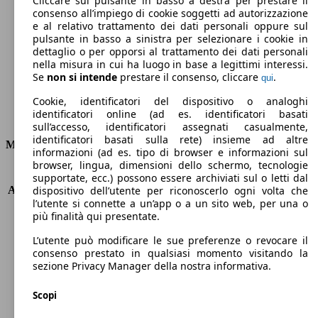
Cliccare sul pulsante in basso a destra per prestare il
consenso all’impiego di cookie soggetti ad autorizzazione
Emissioni di CO2 (combinato)*
e al relativo trattamento dei dati personali oppure sul
pulsante in basso a sinistra per selezionare i cookie in
dettaglio o per opporsi al trattamento dei dati personali
nella misura in cui ha luogo in base a legittimi interessi.
Se
non si intende
prestare il consenso, cliccare
.
qui
Ø 6.3 l/100km
Cookie, identificatori del dispositivo o analoghi
identificatori online (ad es. identificatori basati
Consumi
sull’accesso, identificatori assegnati casualmente,
identificatori basati sulla rete) insieme ad altre
Motore e Prestazioni
informazioni (ad es. tipo di browser e informazioni sul
browser, lingua, dimensioni dello schermo, tecnologie
KW (PS)
75 kW (102 PS)
supportate, ecc.) possono essere archiviati sul o letti dal
Accelerazione (0-100 km/h)
13.7s
dispositivo dell’utente per riconoscerlo ogni volta che
l’utente si connette a un’app o a un sito web, per una o
Velocità massima (km/h)
170 km/h
più finalità qui presentate.
Numero di marce
5
Coppia
156 nm
L’utente può modificare le sue preferenze o revocare il
Cilindrata
1598 ccm
consenso prestato in qualsiasi momento visitando la
sezione Privacy Manager della nostra informativa.
Carburante
GPL
Cilindri
4
Scopi
Trasmissione
Manuale
Tipo di trazione
trazione anteriore