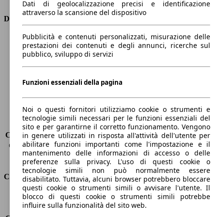
Dati di geolocalizzazione precisi e identificazione
attraverso la scansione del dispositivo
Dimensioni
Pubblicità e contenuti personalizzati, misurazione delle
Lunghezza
4360 mm
prestazioni dei contenuti e degli annunci, ricerche sul
Altezza
1810 mm
pubblico, sviluppo di servizi
Larghezza
1750 mm
Passo
2810 mm
Peso massimo
1826 kg
Funzioni essenziali della pagina
Carico massimo
-
Porte
5
Noi o questi fornitori utilizziamo cookie o strumenti e
Sedili
5
tecnologie simili necessari per le funzioni essenziali del
Carico sul tetto
-
sito e per garantirne il corretto funzionamento. Vengono
Capacità di traino (senza freni)
-
in genere utilizzati in risposta all'attività dell'utente per
abilitare funzioni importanti come l'impostazione e il
Capacità di traino (con freni)
1200 kg
mantenimento delle informazioni di accesso o delle
Volume del bagagliaio
800 - 3000 l
preferenze sulla privacy. L'uso di questi cookie o
tecnologie simili non può normalmente essere
Consumi
disabilitato. Tuttavia, alcuni browser potrebbero bloccare
questi cookie o strumenti simili o avvisare l'utente. Il
blocco di questi cookie o strumenti simili potrebbe
Emissioni di CO2*
139 g/km (komb.)
influire sulla funzionalità del sito web.
Consumo (urbano)
7.9 l/100km