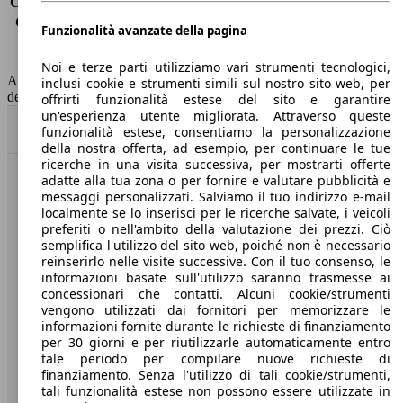
Consumo (extra-urbano)
5.4 l/100km
Consumo (combinato)*
6.3 l/100km
Funzionalità avanzate della pagina
Classe di emissione
Euro 6
Capacità del serbatoio
34 l
Noi e terze parti utilizziamo vari strumenti tecnologici,
AutoScout24 non si assume alcuna responsabilità per la correttezza
inclusi cookie e strumenti simili sul nostro sito web, per
dei dati.
offrirti funzionalità estese del sito e garantire
un'esperienza utente migliorata. Attraverso queste
Torna su
funzionalità estese, consentiamo la personalizzazione
della nostra offerta, ad esempio, per continuare le tue
ricerche in una visita successiva, per mostrarti offerte
adatte alla tua zona o per fornire e valutare pubblicità e
Benvenuti su AutoScout24, il mercato auto europeo.
messaggi personalizzati. Salviamo il tuo indirizzo e-mail
localmente se lo inserisci per le ricerche salvate, i veicoli
preferiti o nell'ambito della valutazione dei prezzi. Ciò
Società
semplifica l'utilizzo del sito web, poiché non è necessario
reinserirlo nelle visite successive. Con il tuo consenso, le
A proposito di AutoScout24
informazioni basate sull'utilizzo saranno trasmesse ai
concessionari che contatti. Alcuni cookie/strumenti
Stampa
vengono utilizzati dai fornitori per memorizzare le
informazioni fornite durante le richieste di finanziamento
Media
per 30 giorni e per riutilizzarle automaticamente entro
tale periodo per compilare nuove richieste di
Condizioni generali
finanziamento. Senza l'utilizzo di tali cookie/strumenti,
tali funzionalità estese non possono essere utilizzate in
Informazioni