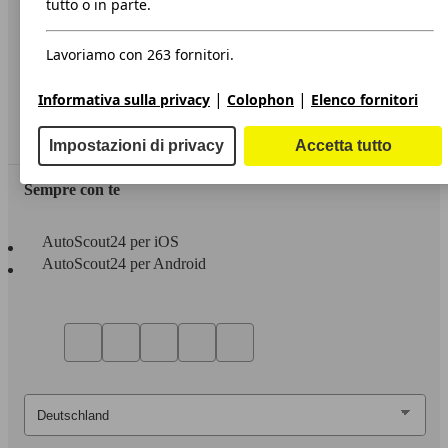
tutto o in parte.
Privacy
Lavoriamo con 263 fornitori.
Dichiarazione di Accessibilità
|
|
Informativa sulla privacy
Colophon
Elenco fornitori
Servizi
Area rivenditori
Impostazioni di privacy
Accetta tutto
Sempre con te
AutoScout24 per iOS
AutoScout24 per Android