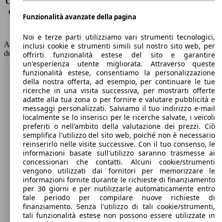
Consumo (extra-urbano)
5.4 l/100km
Consumo (combinato)*
6.1 l/100km
Funzionalità avanzate della pagina
Classe di emissione
Euro 5
Capacità del serbatoio
50 l
Noi e terze parti utilizziamo vari strumenti tecnologici,
AutoScout24 non si assume alcuna responsabilità per la correttezza
inclusi cookie e strumenti simili sul nostro sito web, per
dei dati.
offrirti funzionalità estese del sito e garantire
un'esperienza utente migliorata. Attraverso queste
Torna su
funzionalità estese, consentiamo la personalizzazione
della nostra offerta, ad esempio, per continuare le tue
ricerche in una visita successiva, per mostrarti offerte
adatte alla tua zona o per fornire e valutare pubblicità e
Benvenuti su AutoScout24, il mercato auto europeo.
messaggi personalizzati. Salviamo il tuo indirizzo e-mail
localmente se lo inserisci per le ricerche salvate, i veicoli
preferiti o nell'ambito della valutazione dei prezzi. Ciò
Società
semplifica l'utilizzo del sito web, poiché non è necessario
reinserirlo nelle visite successive. Con il tuo consenso, le
A proposito di AutoScout24
informazioni basate sull'utilizzo saranno trasmesse ai
concessionari che contatti. Alcuni cookie/strumenti
Stampa
vengono utilizzati dai fornitori per memorizzare le
informazioni fornite durante le richieste di finanziamento
Media
per 30 giorni e per riutilizzarle automaticamente entro
tale periodo per compilare nuove richieste di
Condizioni generali
finanziamento. Senza l'utilizzo di tali cookie/strumenti,
tali funzionalità estese non possono essere utilizzate in
Informazioni