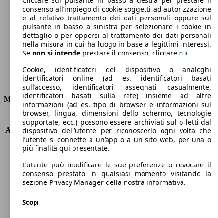
Cliccare sul pulsante in basso a destra per prestare il
consenso all’impiego di cookie soggetti ad autorizzazione
Emissioni di CO2 (combinato)*
e al relativo trattamento dei dati personali oppure sul
pulsante in basso a sinistra per selezionare i cookie in
dettaglio o per opporsi al trattamento dei dati personali
nella misura in cui ha luogo in base a legittimi interessi.
Se
non si intende
prestare il consenso, cliccare
.
qui
Ø 6.1 l/100km
Cookie, identificatori del dispositivo o analoghi
identificatori online (ad es. identificatori basati
Consumi
sull’accesso, identificatori assegnati casualmente,
identificatori basati sulla rete) insieme ad altre
Motore e Prestazioni
informazioni (ad es. tipo di browser e informazioni sul
browser, lingua, dimensioni dello schermo, tecnologie
KW (PS)
84 kW (114 PS)
supportate, ecc.) possono essere archiviati sul o letti dal
Accelerazione (0-100 km/h)
10.7s
dispositivo dell’utente per riconoscerlo ogni volta che
l’utente si connette a un’app o a un sito web, per una o
Velocità massima (km/h)
175 km/h
più finalità qui presentate.
Numero di marce
5
Coppia
190 nm
L’utente può modificare le sue preferenze o revocare il
Cilindrata
1198 ccm
consenso prestato in qualsiasi momento visitando la
sezione Privacy Manager della nostra informativa.
Carburante
Benzina
Cilindri
4
Scopi
Trasmissione
Manuale
Tipo di trazione
trazione anteriore