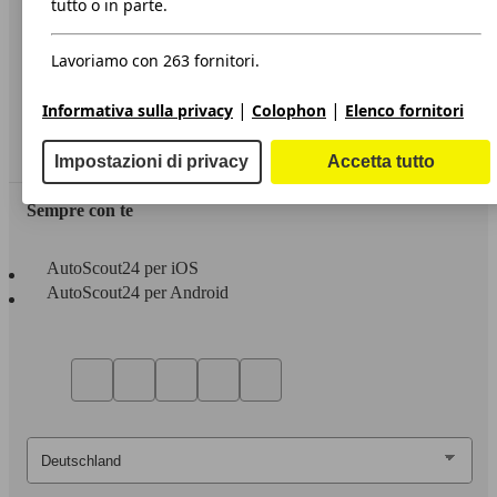
tutto o in parte.
Privacy
Lavoriamo con 263 fornitori.
Dichiarazione di Accessibilità
|
|
Informativa sulla privacy
Colophon
Elenco fornitori
Servizi
Area rivenditori
Impostazioni di privacy
Accetta tutto
Sempre con te
AutoScout24 per iOS
AutoScout24 per Android