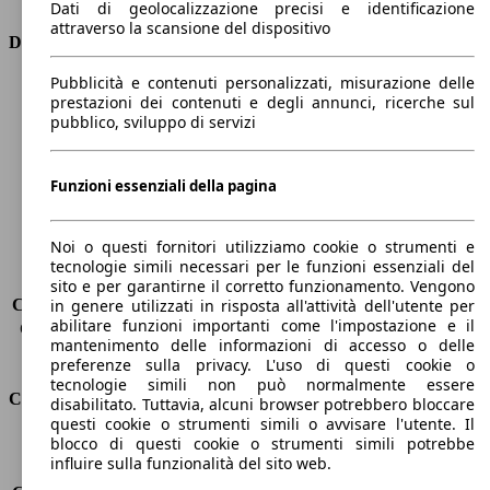
Dati di geolocalizzazione precisi e identificazione
attraverso la scansione del dispositivo
Dimensioni
Pubblicità e contenuti personalizzati, misurazione delle
Lunghezza
4360 mm
prestazioni dei contenuti e degli annunci, ricerche sul
Altezza
1810 mm
pubblico, sviluppo di servizi
Larghezza
1750 mm
Passo
2810 mm
Peso massimo
1825 kg
Funzioni essenziali della pagina
Carico massimo
-
Porte
5
Noi o questi fornitori utilizziamo cookie o strumenti e
Sedili
5
tecnologie simili necessari per le funzioni essenziali del
Carico sul tetto
-
sito e per garantirne il corretto funzionamento. Vengono
Capacità di traino (senza freni)
-
in genere utilizzati in risposta all'attività dell'utente per
abilitare funzioni importanti come l'impostazione e il
Capacità di traino (con freni)
1200 kg
mantenimento delle informazioni di accesso o delle
Volume del bagagliaio
800 - 3000 l
preferenze sulla privacy. L'uso di questi cookie o
tecnologie simili non può normalmente essere
Consumi
disabilitato. Tuttavia, alcuni browser potrebbero bloccare
questi cookie o strumenti simili o avvisare l'utente. Il
blocco di questi cookie o strumenti simili potrebbe
Emissioni di CO2*
140 g/km (komb.)
influire sulla funzionalità del sito web.
Consumo (urbano)
7.2 l/100km