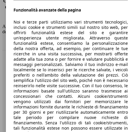
Consumo (extra-urbano)
5.1 l/100km
Consumo (combinato)*
5.7 l/100km
Funzionalità avanzate della pagina
Classe di emissione
Euro 6
Capacità del serbatoio
50 l
Noi e terze parti utilizziamo vari strumenti tecnologici,
AutoScout24 non si assume alcuna responsabilità per la correttezza
inclusi cookie e strumenti simili sul nostro sito web, per
dei dati.
offrirti funzionalità estese del sito e garantire
un'esperienza utente migliorata. Attraverso queste
Torna su
funzionalità estese, consentiamo la personalizzazione
della nostra offerta, ad esempio, per continuare le tue
ricerche in una visita successiva, per mostrarti offerte
adatte alla tua zona o per fornire e valutare pubblicità e
Benvenuti su AutoScout24, il mercato auto europeo.
messaggi personalizzati. Salviamo il tuo indirizzo e-mail
localmente se lo inserisci per le ricerche salvate, i veicoli
preferiti o nell'ambito della valutazione dei prezzi. Ciò
Società
semplifica l'utilizzo del sito web, poiché non è necessario
reinserirlo nelle visite successive. Con il tuo consenso, le
A proposito di AutoScout24
informazioni basate sull'utilizzo saranno trasmesse ai
concessionari che contatti. Alcuni cookie/strumenti
Stampa
vengono utilizzati dai fornitori per memorizzare le
informazioni fornite durante le richieste di finanziamento
Media
per 30 giorni e per riutilizzarle automaticamente entro
tale periodo per compilare nuove richieste di
Condizioni generali
finanziamento. Senza l'utilizzo di tali cookie/strumenti,
tali funzionalità estese non possono essere utilizzate in
Informazioni