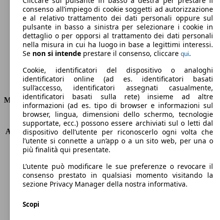
Cliccare sul pulsante in basso a destra per prestare il
consenso all’impiego di cookie soggetti ad autorizzazione
Emissioni di CO2 (combinato)*
e al relativo trattamento dei dati personali oppure sul
pulsante in basso a sinistra per selezionare i cookie in
dettaglio o per opporsi al trattamento dei dati personali
nella misura in cui ha luogo in base a legittimi interessi.
Se
non si intende
prestare il consenso, cliccare
.
qui
Ø 5.7 l/100km
Cookie, identificatori del dispositivo o analoghi
identificatori online (ad es. identificatori basati
Consumi
sull’accesso, identificatori assegnati casualmente,
identificatori basati sulla rete) insieme ad altre
Motore e Prestazioni
informazioni (ad es. tipo di browser e informazioni sul
browser, lingua, dimensioni dello schermo, tecnologie
KW (PS)
85 kW (116 PS)
supportate, ecc.) possono essere archiviati sul o letti dal
Accelerazione (0-100 km/h)
10.8s
dispositivo dell’utente per riconoscerlo ogni volta che
l’utente si connette a un’app o a un sito web, per una o
Velocità massima (km/h)
175 km/h
più finalità qui presentate.
Numero di marce
5
Coppia
190 nm
L’utente può modificare le sue preferenze o revocare il
Cilindrata
1197 ccm
consenso prestato in qualsiasi momento visitando la
sezione Privacy Manager della nostra informativa.
Carburante
Benzina
Cilindri
4
Scopi
Trasmissione
Manuale
Tipo di trazione
trazione anteriore