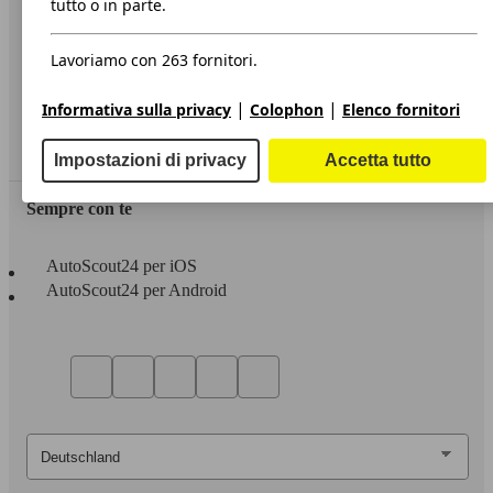
tutto o in parte.
Privacy
Lavoriamo con 263 fornitori.
Dichiarazione di Accessibilità
|
|
Informativa sulla privacy
Colophon
Elenco fornitori
Servizi
Area rivenditori
Impostazioni di privacy
Accetta tutto
Sempre con te
AutoScout24 per iOS
AutoScout24 per Android