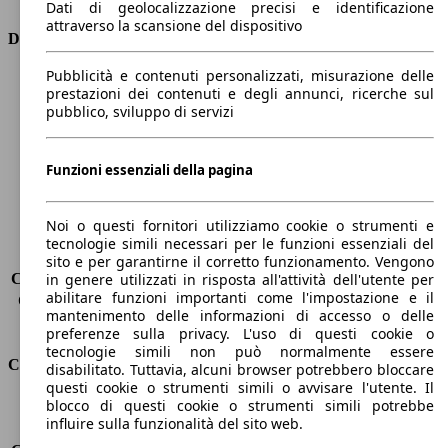
Dati di geolocalizzazione precisi e identificazione
attraverso la scansione del dispositivo
Dimensioni
Pubblicità e contenuti personalizzati, misurazione delle
Lunghezza
4360 mm
prestazioni dei contenuti e degli annunci, ricerche sul
Altezza
1810 mm
pubblico, sviluppo di servizi
Larghezza
1760 mm
Passo
2810 mm
Peso massimo
-
Funzioni essenziali della pagina
Carico massimo
-
Porte
5
Noi o questi fornitori utilizziamo cookie o strumenti e
Sedili
5
tecnologie simili necessari per le funzioni essenziali del
Carico sul tetto
-
sito e per garantirne il corretto funzionamento. Vengono
Capacità di traino (senza freni)
-
in genere utilizzati in risposta all'attività dell'utente per
abilitare funzioni importanti come l'impostazione e il
Capacità di traino (con freni)
1200 kg
mantenimento delle informazioni di accesso o delle
Volume del bagagliaio
800 - 3000 l
preferenze sulla privacy. L'uso di questi cookie o
tecnologie simili non può normalmente essere
Consumi
disabilitato. Tuttavia, alcuni browser potrebbero bloccare
questi cookie o strumenti simili o avvisare l'utente. Il
blocco di questi cookie o strumenti simili potrebbe
Emissioni di CO2*
130 g/km (komb.)
influire sulla funzionalità del sito web.
Consumo (urbano)
6.8 l/100km