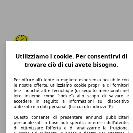
189 km/h
Utilizziamo i cookie. Per consentirvi di
trovare ciò di cui avete bisogno.
Velocità massima
Per offrire all’utente la migliore esperienza possibile con
le nostre offerte, utilizziamo cookie propri e di fornitori
terzi nonché altre tecnologie (di seguito menzionati nel
Benzina
loro insieme come “cookie”) allo scopo di salvare e
accedere in seguito a informazioni sul dispositivo
Carburante
utilizzato e a dati personali (tra cui gli indirizzi IP).
Questo consente di presentare annunci pubblicitari
personalizzati in base agli specifici interessi dell’utente,
di ottimizzare l’offerta e di analizzarne la fruizione.
138 g/km