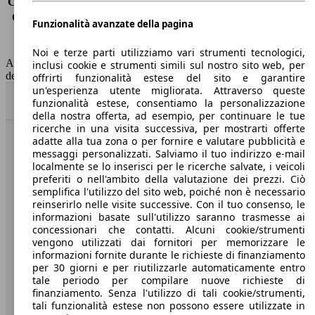
Consumo (extra-urbano)
5.2 l/100km
Consumo (combinato)*
6.0 l/100km
Funzionalità avanzate della pagina
Classe di emissione
Euro 6
Capacità del serbatoio
50 l
Noi e terze parti utilizziamo vari strumenti tecnologici,
AutoScout24 non si assume alcuna responsabilità per la correttezza
inclusi cookie e strumenti simili sul nostro sito web, per
dei dati.
offrirti funzionalità estese del sito e garantire
un'esperienza utente migliorata. Attraverso queste
Torna su
funzionalità estese, consentiamo la personalizzazione
della nostra offerta, ad esempio, per continuare le tue
ricerche in una visita successiva, per mostrarti offerte
adatte alla tua zona o per fornire e valutare pubblicità e
Benvenuti su AutoScout24, il mercato auto europeo.
messaggi personalizzati. Salviamo il tuo indirizzo e-mail
localmente se lo inserisci per le ricerche salvate, i veicoli
preferiti o nell'ambito della valutazione dei prezzi. Ciò
Società
semplifica l'utilizzo del sito web, poiché non è necessario
reinserirlo nelle visite successive. Con il tuo consenso, le
A proposito di AutoScout24
informazioni basate sull'utilizzo saranno trasmesse ai
concessionari che contatti. Alcuni cookie/strumenti
Stampa
vengono utilizzati dai fornitori per memorizzare le
informazioni fornite durante le richieste di finanziamento
Media
per 30 giorni e per riutilizzarle automaticamente entro
tale periodo per compilare nuove richieste di
Condizioni generali
finanziamento. Senza l'utilizzo di tali cookie/strumenti,
tali funzionalità estese non possono essere utilizzate in
Informazioni