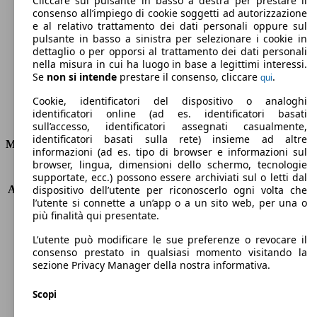
Cliccare sul pulsante in basso a destra per prestare il
consenso all’impiego di cookie soggetti ad autorizzazione
Emissioni di CO2 (combinato)*
e al relativo trattamento dei dati personali oppure sul
pulsante in basso a sinistra per selezionare i cookie in
dettaglio o per opporsi al trattamento dei dati personali
nella misura in cui ha luogo in base a legittimi interessi.
Se
non si intende
prestare il consenso, cliccare
.
qui
Ø 6.0 l/100km
Cookie, identificatori del dispositivo o analoghi
identificatori online (ad es. identificatori basati
Consumi
sull’accesso, identificatori assegnati casualmente,
identificatori basati sulla rete) insieme ad altre
Motore e Prestazioni
informazioni (ad es. tipo di browser e informazioni sul
browser, lingua, dimensioni dello schermo, tecnologie
KW (PS)
96 kW (131 PS)
supportate, ecc.) possono essere archiviati sul o letti dal
Accelerazione (0-100 km/h)
-
dispositivo dell’utente per riconoscerlo ogni volta che
l’utente si connette a un’app o a un sito web, per una o
Velocità massima (km/h)
189 km/h
più finalità qui presentate.
Numero di marce
6
Coppia
240 nm
L’utente può modificare le sue preferenze o revocare il
Cilindrata
1333 ccm
consenso prestato in qualsiasi momento visitando la
sezione Privacy Manager della nostra informativa.
Carburante
Benzina
Cilindri
4
Scopi
Trasmissione
Manuale
Tipo di trazione
trazione anteriore