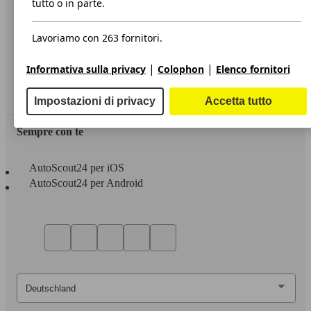
tutto o in parte.
Privacy
Lavoriamo con 263 fornitori.
Dichiarazione di Accessibilità
|
|
Informativa sulla privacy
Colophon
Elenco fornitori
Servizi
Area rivenditori
Impostazioni di privacy
Accetta tutto
Sempre con te
AutoScout24 per iOS
AutoScout24 per Android