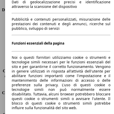
Dati di geolocalizzazione precisi e identificazione
attraverso la scansione del dispositivo
Dimensioni
Pubblicità e contenuti personalizzati, misurazione delle
Lunghezza
4360 mm
prestazioni dei contenuti e degli annunci, ricerche sul
Altezza
1810 mm
pubblico, sviluppo di servizi
Larghezza
1760 mm
Passo
2810 mm
Peso massimo
1847 kg
Funzioni essenziali della pagina
Carico massimo
-
Porte
5
Noi o questi fornitori utilizziamo cookie o strumenti e
Sedili
5
tecnologie simili necessari per le funzioni essenziali del
Carico sul tetto
-
sito e per garantirne il corretto funzionamento. Vengono
Capacità di traino (senza freni)
-
in genere utilizzati in risposta all'attività dell'utente per
abilitare funzioni importanti come l'impostazione e il
Capacità di traino (con freni)
1200 kg
mantenimento delle informazioni di accesso o delle
Volume del bagagliaio
800 - 3000 l
preferenze sulla privacy. L'uso di questi cookie o
tecnologie simili non può normalmente essere
Consumi
disabilitato. Tuttavia, alcuni browser potrebbero bloccare
questi cookie o strumenti simili o avvisare l'utente. Il
blocco di questi cookie o strumenti simili potrebbe
Emissioni di CO2*
138 g/km (komb.)
influire sulla funzionalità del sito web.
Consumo (urbano)
7.4 l/100km