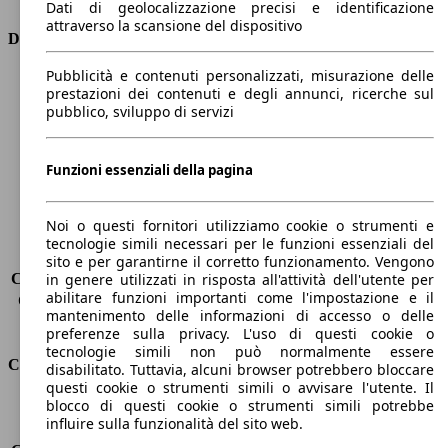
Dati di geolocalizzazione precisi e identificazione
attraverso la scansione del dispositivo
Dimensioni
Pubblicità e contenuti personalizzati, misurazione delle
Lunghezza
4360 mm
prestazioni dei contenuti e degli annunci, ricerche sul
Altezza
1810 mm
pubblico, sviluppo di servizi
Larghezza
1760 mm
Passo
2810 mm
Peso massimo
1853 kg
Funzioni essenziali della pagina
Carico massimo
-
Porte
5
Noi o questi fornitori utilizziamo cookie o strumenti e
Sedili
5
tecnologie simili necessari per le funzioni essenziali del
Carico sul tetto
-
sito e per garantirne il corretto funzionamento. Vengono
Capacità di traino (senza freni)
-
in genere utilizzati in risposta all'attività dell'utente per
abilitare funzioni importanti come l'impostazione e il
Capacità di traino (con freni)
1200 kg
mantenimento delle informazioni di accesso o delle
Volume del bagagliaio
800 - 3000 l
preferenze sulla privacy. L'uso di questi cookie o
tecnologie simili non può normalmente essere
Consumi
disabilitato. Tuttavia, alcuni browser potrebbero bloccare
questi cookie o strumenti simili o avvisare l'utente. Il
blocco di questi cookie o strumenti simili potrebbe
Emissioni di CO2*
169 g/km (komb.)
influire sulla funzionalità del sito web.
Consumo (urbano)
9.1 l/100km