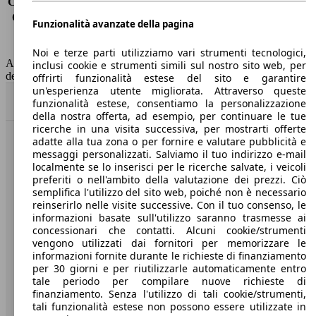
Consumo (extra-urbano)
6.4 l/100km
Consumo (combinato)*
7.4 l/100km
Funzionalità avanzate della pagina
Classe di emissione
Euro 6
Capacità del serbatoio
34 l
Noi e terze parti utilizziamo vari strumenti tecnologici,
AutoScout24 non si assume alcuna responsabilità per la correttezza
inclusi cookie e strumenti simili sul nostro sito web, per
dei dati.
offrirti funzionalità estese del sito e garantire
un'esperienza utente migliorata. Attraverso queste
Torna su
funzionalità estese, consentiamo la personalizzazione
della nostra offerta, ad esempio, per continuare le tue
ricerche in una visita successiva, per mostrarti offerte
adatte alla tua zona o per fornire e valutare pubblicità e
Benvenuti su AutoScout24, il mercato auto europeo.
messaggi personalizzati. Salviamo il tuo indirizzo e-mail
localmente se lo inserisci per le ricerche salvate, i veicoli
preferiti o nell'ambito della valutazione dei prezzi. Ciò
Società
semplifica l'utilizzo del sito web, poiché non è necessario
reinserirlo nelle visite successive. Con il tuo consenso, le
A proposito di AutoScout24
informazioni basate sull'utilizzo saranno trasmesse ai
concessionari che contatti. Alcuni cookie/strumenti
Stampa
vengono utilizzati dai fornitori per memorizzare le
informazioni fornite durante le richieste di finanziamento
Media
per 30 giorni e per riutilizzarle automaticamente entro
tale periodo per compilare nuove richieste di
Condizioni generali
finanziamento. Senza l'utilizzo di tali cookie/strumenti,
tali funzionalità estese non possono essere utilizzate in
Informazioni