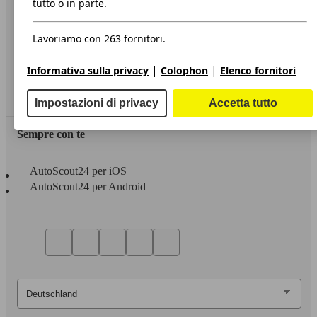
tutto o in parte.
Privacy
Lavoriamo con 263 fornitori.
Dichiarazione di Accessibilità
|
|
Informativa sulla privacy
Colophon
Elenco fornitori
Servizi
Area rivenditori
Impostazioni di privacy
Accetta tutto
Sempre con te
AutoScout24 per iOS
AutoScout24 per Android