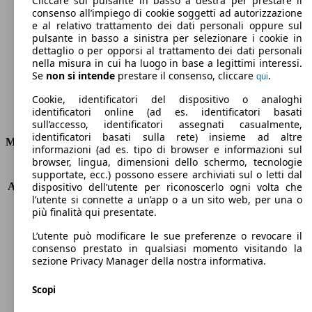
Cliccare sul pulsante in basso a destra per prestare il
consenso all’impiego di cookie soggetti ad autorizzazione
Emissioni di CO2 (combinato)*
e al relativo trattamento dei dati personali oppure sul
pulsante in basso a sinistra per selezionare i cookie in
dettaglio o per opporsi al trattamento dei dati personali
nella misura in cui ha luogo in base a legittimi interessi.
Se
non si intende
prestare il consenso, cliccare
.
qui
Ø 7.4 l/100km
Cookie, identificatori del dispositivo o analoghi
identificatori online (ad es. identificatori basati
Consumi
sull’accesso, identificatori assegnati casualmente,
identificatori basati sulla rete) insieme ad altre
Motore e Prestazioni
informazioni (ad es. tipo di browser e informazioni sul
browser, lingua, dimensioni dello schermo, tecnologie
KW (PS)
80 kW (109 PS)
supportate, ecc.) possono essere archiviati sul o letti dal
Accelerazione (0-100 km/h)
13.7s
dispositivo dell’utente per riconoscerlo ogni volta che
l’utente si connette a un’app o a un sito web, per una o
Velocità massima (km/h)
170 km/h
più finalità qui presentate.
Numero di marce
5
Coppia
156 nm
L’utente può modificare le sue preferenze o revocare il
Cilindrata
1598 ccm
consenso prestato in qualsiasi momento visitando la
sezione Privacy Manager della nostra informativa.
Carburante
GPL
Cilindri
4
Scopi
Trasmissione
Manuale
Tipo di trazione
trazione anteriore