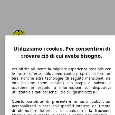
170 km/h
Utilizziamo i cookie. Per consentirvi di
trovare ciò di cui avete bisogno.
Velocità massima
Per offrire all’utente la migliore esperienza possibile con
le nostre offerte, utilizziamo cookie propri e di fornitori
terzi nonché altre tecnologie (di seguito menzionati nel
GPL
loro insieme come “cookie”) allo scopo di salvare e
accedere in seguito a informazioni sul dispositivo
Carburante
utilizzato e a dati personali (tra cui gli indirizzi IP).
Questo consente di presentare annunci pubblicitari
personalizzati in base agli specifici interessi dell’utente,
di ottimizzare l’offerta e di analizzarne la fruizione.
169 g/km