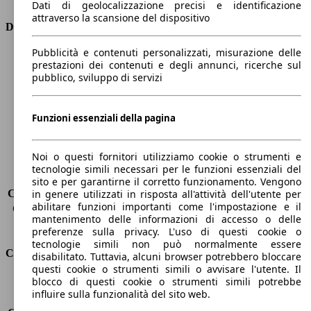
Dati di geolocalizzazione precisi e identificazione
attraverso la scansione del dispositivo
Dimensioni
Pubblicità e contenuti personalizzati, misurazione delle
Lunghezza
4360 mm
prestazioni dei contenuti e degli annunci, ricerche sul
Altezza
1810 mm
pubblico, sviluppo di servizi
Larghezza
1760 mm
Passo
2810 mm
Peso massimo
1802 kg
Funzioni essenziali della pagina
Carico massimo
-
Porte
5
Noi o questi fornitori utilizziamo cookie o strumenti e
Sedili
5
tecnologie simili necessari per le funzioni essenziali del
Carico sul tetto
-
sito e per garantirne il corretto funzionamento. Vengono
Capacità di traino (senza freni)
-
in genere utilizzati in risposta all'attività dell'utente per
abilitare funzioni importanti come l'impostazione e il
Capacità di traino (con freni)
-
mantenimento delle informazioni di accesso o delle
Volume del bagagliaio
800 - 3000 l
preferenze sulla privacy. L'uso di questi cookie o
tecnologie simili non può normalmente essere
Consumi
disabilitato. Tuttavia, alcuni browser potrebbero bloccare
questi cookie o strumenti simili o avvisare l'utente. Il
blocco di questi cookie o strumenti simili potrebbe
Emissioni di CO2*
161 g/km (komb.)
influire sulla funzionalità del sito web.
Consumo (urbano)
8.4 l/100km