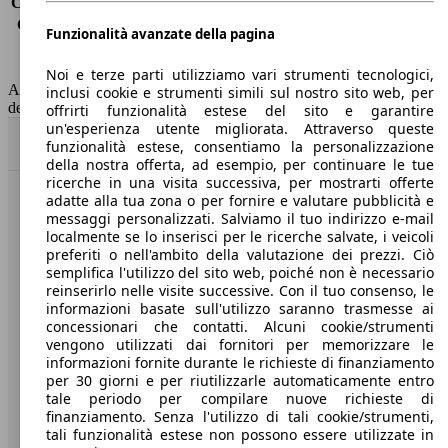
Consumo (extra-urbano)
6.3 l/100km
Consumo (combinato)*
7.1 l/100km
Funzionalità avanzate della pagina
Classe di emissione
Euro 6
Capacità del serbatoio
50 l
Noi e terze parti utilizziamo vari strumenti tecnologici,
AutoScout24 non si assume alcuna responsabilità per la correttezza
inclusi cookie e strumenti simili sul nostro sito web, per
dei dati.
offrirti funzionalità estese del sito e garantire
un'esperienza utente migliorata. Attraverso queste
Torna su
funzionalità estese, consentiamo la personalizzazione
della nostra offerta, ad esempio, per continuare le tue
ricerche in una visita successiva, per mostrarti offerte
adatte alla tua zona o per fornire e valutare pubblicità e
Benvenuti su AutoScout24, il mercato auto europeo.
messaggi personalizzati. Salviamo il tuo indirizzo e-mail
localmente se lo inserisci per le ricerche salvate, i veicoli
preferiti o nell'ambito della valutazione dei prezzi. Ciò
Società
semplifica l'utilizzo del sito web, poiché non è necessario
reinserirlo nelle visite successive. Con il tuo consenso, le
A proposito di AutoScout24
informazioni basate sull'utilizzo saranno trasmesse ai
concessionari che contatti. Alcuni cookie/strumenti
Stampa
vengono utilizzati dai fornitori per memorizzare le
informazioni fornite durante le richieste di finanziamento
Media
per 30 giorni e per riutilizzarle automaticamente entro
tale periodo per compilare nuove richieste di
Condizioni generali
finanziamento. Senza l'utilizzo di tali cookie/strumenti,
tali funzionalità estese non possono essere utilizzate in
Informazioni