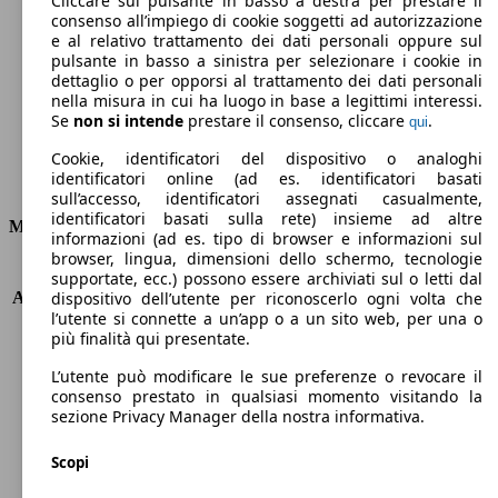
Cliccare sul pulsante in basso a destra per prestare il
consenso all’impiego di cookie soggetti ad autorizzazione
Emissioni di CO2 (combinato)*
e al relativo trattamento dei dati personali oppure sul
pulsante in basso a sinistra per selezionare i cookie in
dettaglio o per opporsi al trattamento dei dati personali
nella misura in cui ha luogo in base a legittimi interessi.
Se
non si intende
prestare il consenso, cliccare
.
qui
Ø 7.1 l/100km
Cookie, identificatori del dispositivo o analoghi
identificatori online (ad es. identificatori basati
Consumi
sull’accesso, identificatori assegnati casualmente,
identificatori basati sulla rete) insieme ad altre
Motore e Prestazioni
informazioni (ad es. tipo di browser e informazioni sul
browser, lingua, dimensioni dello schermo, tecnologie
KW (PS)
75 kW (102 PS)
supportate, ecc.) possono essere archiviati sul o letti dal
Accelerazione (0-100 km/h)
12.7s
dispositivo dell’utente per riconoscerlo ogni volta che
l’utente si connette a un’app o a un sito web, per una o
Velocità massima (km/h)
170 km/h
più finalità qui presentate.
Numero di marce
5
Coppia
156 nm
L’utente può modificare le sue preferenze o revocare il
Cilindrata
1598 ccm
consenso prestato in qualsiasi momento visitando la
sezione Privacy Manager della nostra informativa.
Carburante
Benzina
Cilindri
4
Scopi
Trasmissione
Manuale
Tipo di trazione
trazione anteriore