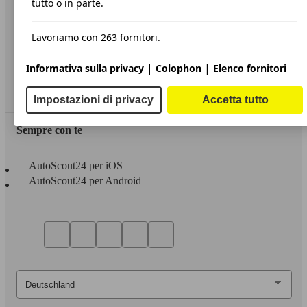
tutto o in parte.
Privacy
Lavoriamo con 263 fornitori.
Dichiarazione di Accessibilità
|
|
Informativa sulla privacy
Colophon
Elenco fornitori
Servizi
Area rivenditori
Impostazioni di privacy
Accetta tutto
Sempre con te
AutoScout24 per iOS
AutoScout24 per Android