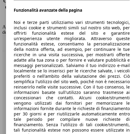
Consumo (extra-urbano)
-
Consumo (combinato)*
6.8 l/100km
Funzionalità avanzate della pagina
Classe di emissione
Euro 6
Capacità del serbatoio
50 l
Noi e terze parti utilizziamo vari strumenti tecnologici,
AutoScout24 non si assume alcuna responsabilità per la correttezza
inclusi cookie e strumenti simili sul nostro sito web, per
dei dati.
offrirti funzionalità estese del sito e garantire
un'esperienza utente migliorata. Attraverso queste
Torna su
funzionalità estese, consentiamo la personalizzazione
della nostra offerta, ad esempio, per continuare le tue
ricerche in una visita successiva, per mostrarti offerte
adatte alla tua zona o per fornire e valutare pubblicità e
Benvenuti su AutoScout24, il mercato auto europeo.
messaggi personalizzati. Salviamo il tuo indirizzo e-mail
localmente se lo inserisci per le ricerche salvate, i veicoli
preferiti o nell'ambito della valutazione dei prezzi. Ciò
Società
semplifica l'utilizzo del sito web, poiché non è necessario
reinserirlo nelle visite successive. Con il tuo consenso, le
A proposito di AutoScout24
informazioni basate sull'utilizzo saranno trasmesse ai
concessionari che contatti. Alcuni cookie/strumenti
Stampa
vengono utilizzati dai fornitori per memorizzare le
informazioni fornite durante le richieste di finanziamento
Media
per 30 giorni e per riutilizzarle automaticamente entro
tale periodo per compilare nuove richieste di
Condizioni generali
finanziamento. Senza l'utilizzo di tali cookie/strumenti,
tali funzionalità estese non possono essere utilizzate in
Informazioni