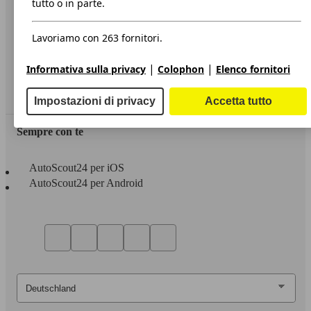
tutto o in parte.
Privacy
Lavoriamo con 263 fornitori.
Dichiarazione di Accessibilità
|
|
Informativa sulla privacy
Colophon
Elenco fornitori
Servizi
Area rivenditori
Impostazioni di privacy
Accetta tutto
Sempre con te
AutoScout24 per iOS
AutoScout24 per Android