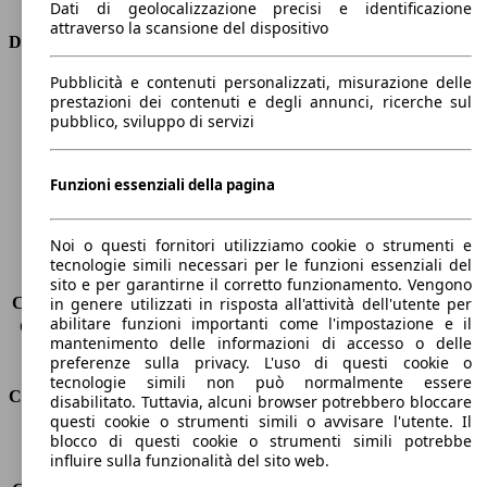
Dati di geolocalizzazione precisi e identificazione
attraverso la scansione del dispositivo
Dimensioni
Pubblicità e contenuti personalizzati, misurazione delle
Lunghezza
4360 mm
prestazioni dei contenuti e degli annunci, ricerche sul
Altezza
1810 mm
pubblico, sviluppo di servizi
Larghezza
1760 mm
Passo
2810 mm
Peso massimo
-
Funzioni essenziali della pagina
Carico massimo
-
Porte
5
Noi o questi fornitori utilizziamo cookie o strumenti e
Sedili
5
tecnologie simili necessari per le funzioni essenziali del
Carico sul tetto
-
sito e per garantirne il corretto funzionamento. Vengono
Capacità di traino (senza freni)
-
in genere utilizzati in risposta all'attività dell'utente per
abilitare funzioni importanti come l'impostazione e il
Capacità di traino (con freni)
-
mantenimento delle informazioni di accesso o delle
Volume del bagagliaio
800 - 3000 l
preferenze sulla privacy. L'uso di questi cookie o
tecnologie simili non può normalmente essere
Consumi
disabilitato. Tuttavia, alcuni browser potrebbero bloccare
questi cookie o strumenti simili o avvisare l'utente. Il
blocco di questi cookie o strumenti simili potrebbe
Emissioni di CO2*
156 g/km (komb.)
influire sulla funzionalità del sito web.
Consumo (urbano)
-