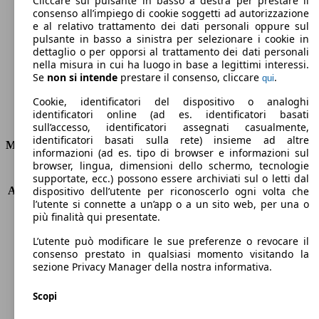
Cliccare sul pulsante in basso a destra per prestare il
consenso all’impiego di cookie soggetti ad autorizzazione
Emissioni di CO2 (combinato)*
e al relativo trattamento dei dati personali oppure sul
pulsante in basso a sinistra per selezionare i cookie in
dettaglio o per opporsi al trattamento dei dati personali
nella misura in cui ha luogo in base a legittimi interessi.
Se
non si intende
prestare il consenso, cliccare
.
qui
Ø 6.8 l/100km
Cookie, identificatori del dispositivo o analoghi
identificatori online (ad es. identificatori basati
Consumi
sull’accesso, identificatori assegnati casualmente,
identificatori basati sulla rete) insieme ad altre
Motore e Prestazioni
informazioni (ad es. tipo di browser e informazioni sul
browser, lingua, dimensioni dello schermo, tecnologie
KW (PS)
75 kW (102 PS)
supportate, ecc.) possono essere archiviati sul o letti dal
Accelerazione (0-100 km/h)
12.7s
dispositivo dell’utente per riconoscerlo ogni volta che
l’utente si connette a un’app o a un sito web, per una o
Velocità massima (km/h)
170 km/h
più finalità qui presentate.
Numero di marce
5
Coppia
156 nm
L’utente può modificare le sue preferenze o revocare il
Cilindrata
1598 ccm
consenso prestato in qualsiasi momento visitando la
sezione Privacy Manager della nostra informativa.
Carburante
Benzina
Cilindri
4
Scopi
Trasmissione
Manuale
Tipo di trazione
trazione anteriore