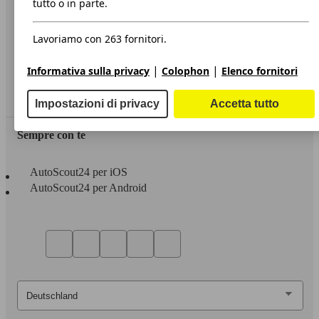
tutto o in parte.
Privacy
Lavoriamo con 263 fornitori.
Dichiarazione di Accessibilità
|
|
Informativa sulla privacy
Colophon
Elenco fornitori
Servizi
Area rivenditori
Impostazioni di privacy
Accetta tutto
Sempre con te
AutoScout24 per iOS
AutoScout24 per Android