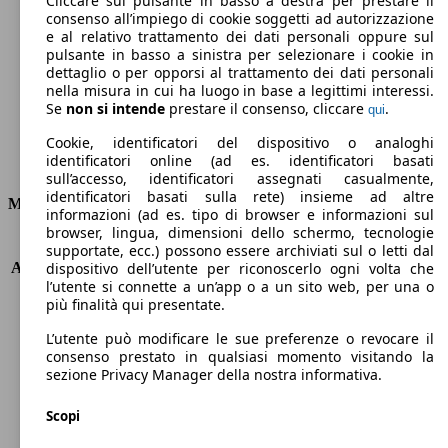
Cliccare sul pulsante in basso a destra per prestare il
consenso all’impiego di cookie soggetti ad autorizzazione
Emissioni di CO2 (combinato)*
e al relativo trattamento dei dati personali oppure sul
pulsante in basso a sinistra per selezionare i cookie in
dettaglio o per opporsi al trattamento dei dati personali
nella misura in cui ha luogo in base a legittimi interessi.
Se
non si intende
prestare il consenso, cliccare
.
qui
Ø 5.3 l/100km
Cookie, identificatori del dispositivo o analoghi
identificatori online (ad es. identificatori basati
Consumi
sull’accesso, identificatori assegnati casualmente,
identificatori basati sulla rete) insieme ad altre
Motore e Prestazioni
informazioni (ad es. tipo di browser e informazioni sul
browser, lingua, dimensioni dello schermo, tecnologie
KW (PS)
74 kW (101 PS)
supportate, ecc.) possono essere archiviati sul o letti dal
Accelerazione (0-100 km/h)
12.5s
dispositivo dell’utente per riconoscerlo ogni volta che
l’utente si connette a un’app o a un sito web, per una o
Velocità massima (km/h)
173 km/h
più finalità qui presentate.
Numero di marce
5
Coppia
160 nm
L’utente può modificare le sue preferenze o revocare il
Cilindrata
999 ccm
consenso prestato in qualsiasi momento visitando la
sezione Privacy Manager della nostra informativa.
Carburante
Benzina
Cilindri
3
Scopi
Trasmissione
Manuale
Tipo di trazione
trazione anteriore