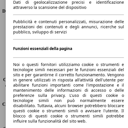
Dati di geolocalizzazione precisi e identificazione
attraverso la scansione del dispositivo
Dimensioni
Pubblicità e contenuti personalizzati, misurazione delle
Lunghezza
4340 mm
prestazioni dei contenuti e degli annunci, ricerche sul
Altezza
1700 mm
pubblico, sviluppo di servizi
Larghezza
1800 mm
Passo
2670 mm
Peso massimo
1725 kg
Funzioni essenziali della pagina
Carico massimo
-
Porte
5
Noi o questi fornitori utilizziamo cookie o strumenti e
Sedili
5
tecnologie simili necessari per le funzioni essenziali del
Carico sul tetto
-
sito e per garantirne il corretto funzionamento. Vengono
Capacità di traino (senza freni)
-
in genere utilizzati in risposta all'attività dell'utente per
abilitare funzioni importanti come l'impostazione e il
Capacità di traino (con freni)
1400 kg
mantenimento delle informazioni di accesso o delle
Volume del bagagliaio
478 - 1623 l
preferenze sulla privacy. L'uso di questi cookie o
tecnologie simili non può normalmente essere
Consumi
disabilitato. Tuttavia, alcuni browser potrebbero bloccare
questi cookie o strumenti simili o avvisare l'utente. Il
blocco di questi cookie o strumenti simili potrebbe
Emissioni di CO2*
121 g/km (komb.)
influire sulla funzionalità del sito web.
Consumo (urbano)
6.3 l/100km