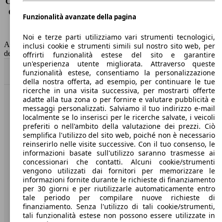
Consumo (extra-urbano)
4.7 l/100km
Consumo (combinato)*
5.3 l/100km
Funzionalità avanzate della pagina
Classe di emissione
Euro 6
Capacità del serbatoio
50 l
Noi e terze parti utilizziamo vari strumenti tecnologici,
AutoScout24 non si assume alcuna responsabilità per la correttezza
inclusi cookie e strumenti simili sul nostro sito web, per
dei dati.
offrirti funzionalità estese del sito e garantire
un'esperienza utente migliorata. Attraverso queste
Torna su
funzionalità estese, consentiamo la personalizzazione
della nostra offerta, ad esempio, per continuare le tue
ricerche in una visita successiva, per mostrarti offerte
adatte alla tua zona o per fornire e valutare pubblicità e
Benvenuti su AutoScout24, il mercato auto europeo.
messaggi personalizzati. Salviamo il tuo indirizzo e-mail
localmente se lo inserisci per le ricerche salvate, i veicoli
preferiti o nell'ambito della valutazione dei prezzi. Ciò
Società
semplifica l'utilizzo del sito web, poiché non è necessario
reinserirlo nelle visite successive. Con il tuo consenso, le
A proposito di AutoScout24
informazioni basate sull'utilizzo saranno trasmesse ai
concessionari che contatti. Alcuni cookie/strumenti
Stampa
vengono utilizzati dai fornitori per memorizzare le
informazioni fornite durante le richieste di finanziamento
Media
per 30 giorni e per riutilizzarle automaticamente entro
tale periodo per compilare nuove richieste di
Condizioni generali
finanziamento. Senza l'utilizzo di tali cookie/strumenti,
tali funzionalità estese non possono essere utilizzate in
Informazioni