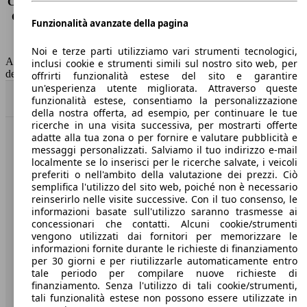
Consumo (extra-urbano)
6.0 l/100km
Consumo (combinato)*
7.3 l/100km
Funzionalità avanzate della pagina
Classe di emissione
Euro 5
Capacità del serbatoio
78 l
Noi e terze parti utilizziamo vari strumenti tecnologici,
AutoScout24 non si assume alcuna responsabilità per la correttezza
inclusi cookie e strumenti simili sul nostro sito web, per
dei dati.
offrirti funzionalità estese del sito e garantire
un'esperienza utente migliorata. Attraverso queste
Torna su
funzionalità estese, consentiamo la personalizzazione
della nostra offerta, ad esempio, per continuare le tue
ricerche in una visita successiva, per mostrarti offerte
adatte alla tua zona o per fornire e valutare pubblicità e
Benvenuti su AutoScout24, il mercato auto europeo.
messaggi personalizzati. Salviamo il tuo indirizzo e-mail
localmente se lo inserisci per le ricerche salvate, i veicoli
preferiti o nell'ambito della valutazione dei prezzi. Ciò
Società
semplifica l'utilizzo del sito web, poiché non è necessario
reinserirlo nelle visite successive. Con il tuo consenso, le
A proposito di AutoScout24
informazioni basate sull'utilizzo saranno trasmesse ai
concessionari che contatti. Alcuni cookie/strumenti
Stampa
vengono utilizzati dai fornitori per memorizzare le
informazioni fornite durante le richieste di finanziamento
Media
per 30 giorni e per riutilizzarle automaticamente entro
tale periodo per compilare nuove richieste di
Condizioni generali
finanziamento. Senza l'utilizzo di tali cookie/strumenti,
tali funzionalità estese non possono essere utilizzate in
Informazioni