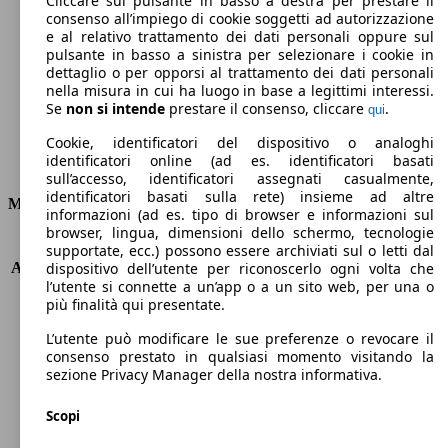
Cliccare sul pulsante in basso a destra per prestare il
consenso all’impiego di cookie soggetti ad autorizzazione
Emissioni di CO2 (combinato)*
e al relativo trattamento dei dati personali oppure sul
pulsante in basso a sinistra per selezionare i cookie in
dettaglio o per opporsi al trattamento dei dati personali
nella misura in cui ha luogo in base a legittimi interessi.
Se
non si intende
prestare il consenso, cliccare
.
qui
Ø 7.3 l/100km
Cookie, identificatori del dispositivo o analoghi
identificatori online (ad es. identificatori basati
Consumi
sull’accesso, identificatori assegnati casualmente,
identificatori basati sulla rete) insieme ad altre
Motore e Prestazioni
informazioni (ad es. tipo di browser e informazioni sul
browser, lingua, dimensioni dello schermo, tecnologie
KW (PS)
125 kW (170 PS)
supportate, ecc.) possono essere archiviati sul o letti dal
Accelerazione (0-100 km/h)
11.1s
dispositivo dell’utente per riconoscerlo ogni volta che
l’utente si connette a un’app o a un sito web, per una o
Velocità massima (km/h)
184 km/h
più finalità qui presentate.
Numero di marce
6
Coppia
350 nm
L’utente può modificare le sue preferenze o revocare il
Cilindrata
1956 ccm
consenso prestato in qualsiasi momento visitando la
sezione Privacy Manager della nostra informativa.
Carburante
Diesel
Cilindri
4
Scopi
Trasmissione
Automatico
Tipo di trazione
Integrale