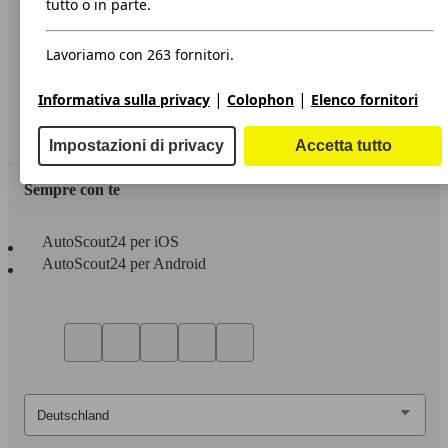
tutto o in parte.
Privacy
Lavoriamo con 263 fornitori.
Dichiarazione di Accessibilità
|
|
Informativa sulla privacy
Colophon
Elenco fornitori
Servizi
Area rivenditori
Impostazioni di privacy
Accetta tutto
Sempre con te
AutoScout24 per iOS
AutoScout24 per Android