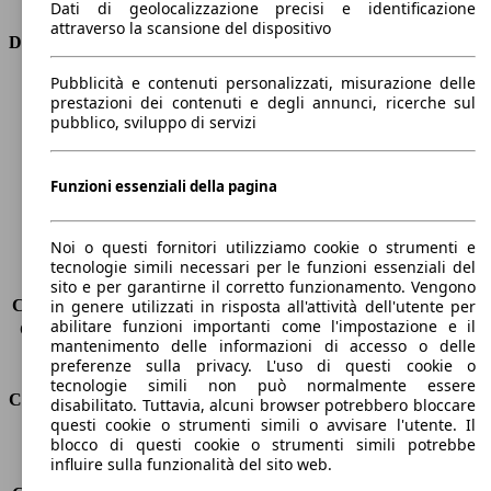
Dati di geolocalizzazione precisi e identificazione
attraverso la scansione del dispositivo
Dimensioni
Pubblicità e contenuti personalizzati, misurazione delle
Lunghezza
4890 mm
prestazioni dei contenuti e degli annunci, ricerche sul
Altezza
1690 mm
pubblico, sviluppo di servizi
Larghezza
1880 mm
Passo
2890 mm
Peso massimo
-
Funzioni essenziali della pagina
Carico massimo
-
Porte
5
Noi o questi fornitori utilizziamo cookie o strumenti e
Sedili
7
tecnologie simili necessari per le funzioni essenziali del
Carico sul tetto
-
sito e per garantirne il corretto funzionamento. Vengono
Capacità di traino (senza freni)
-
in genere utilizzati in risposta all'attività dell'utente per
abilitare funzioni importanti come l'impostazione e il
Capacità di traino (con freni)
1100 kg
mantenimento delle informazioni di accesso o delle
Volume del bagagliaio
145 - 1461 l
preferenze sulla privacy. L'uso di questi cookie o
tecnologie simili non può normalmente essere
Consumi
disabilitato. Tuttavia, alcuni browser potrebbero bloccare
questi cookie o strumenti simili o avvisare l'utente. Il
blocco di questi cookie o strumenti simili potrebbe
Emissioni di CO2*
194 g/km (komb.)
influire sulla funzionalità del sito web.
Consumo (urbano)
9.6 l/100km