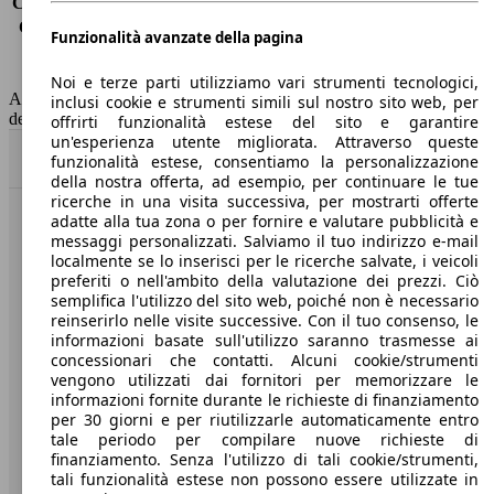
Consumo (extra-urbano)
3.7 l/100km
Consumo (combinato)*
4.1 l/100km
Funzionalità avanzate della pagina
Classe di emissione
Euro 6
Capacità del serbatoio
55 l
Noi e terze parti utilizziamo vari strumenti tecnologici,
AutoScout24 non si assume alcuna responsabilità per la correttezza
inclusi cookie e strumenti simili sul nostro sito web, per
dei dati.
offrirti funzionalità estese del sito e garantire
un'esperienza utente migliorata. Attraverso queste
Torna su
funzionalità estese, consentiamo la personalizzazione
della nostra offerta, ad esempio, per continuare le tue
ricerche in una visita successiva, per mostrarti offerte
adatte alla tua zona o per fornire e valutare pubblicità e
Benvenuti su AutoScout24, il mercato auto europeo.
messaggi personalizzati. Salviamo il tuo indirizzo e-mail
localmente se lo inserisci per le ricerche salvate, i veicoli
preferiti o nell'ambito della valutazione dei prezzi. Ciò
Società
semplifica l'utilizzo del sito web, poiché non è necessario
reinserirlo nelle visite successive. Con il tuo consenso, le
A proposito di AutoScout24
informazioni basate sull'utilizzo saranno trasmesse ai
concessionari che contatti. Alcuni cookie/strumenti
Stampa
vengono utilizzati dai fornitori per memorizzare le
informazioni fornite durante le richieste di finanziamento
Media
per 30 giorni e per riutilizzarle automaticamente entro
tale periodo per compilare nuove richieste di
Condizioni generali
finanziamento. Senza l'utilizzo di tali cookie/strumenti,
tali funzionalità estese non possono essere utilizzate in
Informazioni