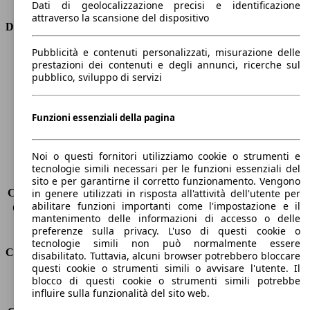
Dati di geolocalizzazione precisi e identificazione
attraverso la scansione del dispositivo
Dimensioni
Pubblicità e contenuti personalizzati, misurazione delle
Lunghezza
4380 mm
prestazioni dei contenuti e degli annunci, ricerche sul
Altezza
1610 mm
pubblico, sviluppo di servizi
Larghezza
1860 mm
Passo
2650 mm
Peso massimo
1915 kg
Funzioni essenziali della pagina
Carico massimo
-
Porte
5
Noi o questi fornitori utilizziamo cookie o strumenti e
Sedili
5
tecnologie simili necessari per le funzioni essenziali del
Carico sul tetto
-
sito e per garantirne il corretto funzionamento. Vengono
Capacità di traino (senza freni)
-
in genere utilizzati in risposta all'attività dell'utente per
abilitare funzioni importanti come l'impostazione e il
Capacità di traino (con freni)
1200 kg
mantenimento delle informazioni di accesso o delle
Volume del bagagliaio
432 - 1723 l
preferenze sulla privacy. L'uso di questi cookie o
tecnologie simili non può normalmente essere
Consumi
disabilitato. Tuttavia, alcuni browser potrebbero bloccare
questi cookie o strumenti simili o avvisare l'utente. Il
blocco di questi cookie o strumenti simili potrebbe
Emissioni di CO2*
105 g/km (komb.)
influire sulla funzionalità del sito web.
Consumo (urbano)
4.7 l/100km