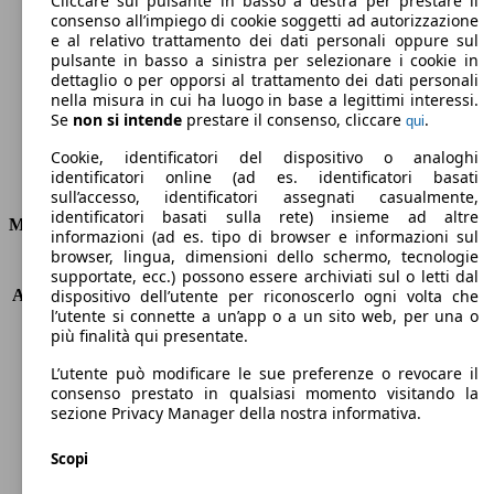
Cliccare sul pulsante in basso a destra per prestare il
consenso all’impiego di cookie soggetti ad autorizzazione
Emissioni di CO2 (combinato)*
e al relativo trattamento dei dati personali oppure sul
pulsante in basso a sinistra per selezionare i cookie in
dettaglio o per opporsi al trattamento dei dati personali
nella misura in cui ha luogo in base a legittimi interessi.
Se
non si intende
prestare il consenso, cliccare
.
qui
Ø 4.1 l/100km
Cookie, identificatori del dispositivo o analoghi
identificatori online (ad es. identificatori basati
Consumi
sull’accesso, identificatori assegnati casualmente,
identificatori basati sulla rete) insieme ad altre
Motore e Prestazioni
informazioni (ad es. tipo di browser e informazioni sul
browser, lingua, dimensioni dello schermo, tecnologie
KW (PS)
88 kW (120 PS)
supportate, ecc.) possono essere archiviati sul o letti dal
Accelerazione (0-100 km/h)
11.3s
dispositivo dell’utente per riconoscerlo ogni volta che
l’utente si connette a un’app o a un sito web, per una o
Velocità massima (km/h)
184 km/h
più finalità qui presentate.
Numero di marce
6
Coppia
270 nm
L’utente può modificare le sue preferenze o revocare il
Cilindrata
1499 ccm
consenso prestato in qualsiasi momento visitando la
sezione Privacy Manager della nostra informativa.
Carburante
Diesel
Cilindri
4
Scopi
Trasmissione
Manuale
Tipo di trazione
trazione anteriore