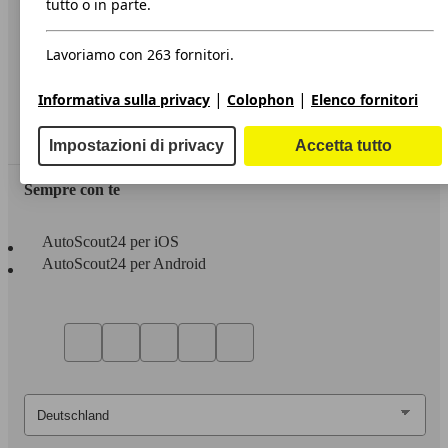
tutto o in parte.
Privacy
Lavoriamo con 263 fornitori.
Dichiarazione di Accessibilità
|
|
Informativa sulla privacy
Colophon
Elenco fornitori
Servizi
Area rivenditori
Impostazioni di privacy
Accetta tutto
Sempre con te
AutoScout24 per iOS
AutoScout24 per Android