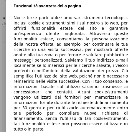
Funzionalità avanzate della pagina
Classe di emissione
Euro 6
Capacità del serbatoio
55 l
Noi e terze parti utilizziamo vari strumenti tecnologici,
AutoScout24 non si assume alcuna responsabilità per la correttezza
inclusi cookie e strumenti simili sul nostro sito web, per
dei dati.
offrirti funzionalità estese del sito e garantire
un'esperienza utente migliorata. Attraverso queste
Torna su
funzionalità estese, consentiamo la personalizzazione
della nostra offerta, ad esempio, per continuare le tue
ricerche in una visita successiva, per mostrarti offerte
Benvenuti su AutoScout24, il mercato auto europeo.
adatte alla tua zona o per fornire e valutare pubblicità e
messaggi personalizzati. Salviamo il tuo indirizzo e-mail
localmente se lo inserisci per le ricerche salvate, i veicoli
Società
preferiti o nell'ambito della valutazione dei prezzi. Ciò
semplifica l'utilizzo del sito web, poiché non è necessario
reinserirlo nelle visite successive. Con il tuo consenso, le
A proposito di AutoScout24
informazioni basate sull'utilizzo saranno trasmesse ai
concessionari che contatti. Alcuni cookie/strumenti
Stampa
vengono utilizzati dai fornitori per memorizzare le
informazioni fornite durante le richieste di finanziamento
Media
per 30 giorni e per riutilizzarle automaticamente entro
Condizioni generali
tale periodo per compilare nuove richieste di
finanziamento. Senza l'utilizzo di tali cookie/strumenti,
Informazioni
tali funzionalità estese non possono essere utilizzate in
tutto o in parte.