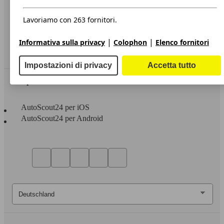
Privacy
Dichiarazione di Accessibilità
Lavoriamo con 263 fornitori.
Servizi
|
|
Informativa sulla privacy
Colophon
Elenco fornitori
Area rivenditori
Impostazioni di privacy
Accetta tutto
Sempre con te
AutoScout24 per iOS
AutoScout24 per Android