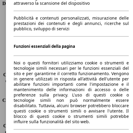
attraverso la scansione del dispositivo
Dimensioni
Lunghezza
4380 mm
Pubblicità e contenuti personalizzati, misurazione delle
Altezza
1610 mm
prestazioni dei contenuti e degli annunci, ricerche sul
pubblico, sviluppo di servizi
Larghezza
1860 mm
Passo
2650 mm
Peso massimo
1915 kg
Funzioni essenziali della pagina
Carico massimo
-
Porte
5
Sedili
5
Noi o questi fornitori utilizziamo cookie o strumenti e
tecnologie simili necessari per le funzioni essenziali del
Carico sul tetto
-
sito e per garantirne il corretto funzionamento. Vengono
Capacità di traino (senza freni)
-
in genere utilizzati in risposta all'attività dell'utente per
Capacità di traino (con freni)
1200 kg
abilitare funzioni importanti come l'impostazione e il
Volume del bagagliaio
432 - 1723 l
mantenimento delle informazioni di accesso o delle
preferenze sulla privacy. L'uso di questi cookie o
tecnologie simili non può normalmente essere
Consumi
disabilitato. Tuttavia, alcuni browser potrebbero bloccare
questi cookie o strumenti simili o avvisare l'utente. Il
Emissioni di CO2*
105 g/km (komb.)
blocco di questi cookie o strumenti simili potrebbe
Consumo (urbano)
4.7 l/100km
influire sulla funzionalità del sito web.
Consumo (extra-urbano)
3.7 l/100km
Consumo (combinato)*
4.1 l/100km