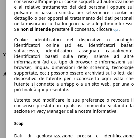
Emissioni di CO2 (combinato)*
consenso all’impiego di cookie soggetti ad autorizzazione
e al relativo trattamento dei dati personali oppure sul
pulsante in basso a sinistra per selezionare i cookie in
dettaglio o per opporsi al trattamento dei dati personali
nella misura in cui ha luogo in base a legittimi interessi.
Se
non si intende
prestare il consenso, cliccare
.
qui
Ø 4.1 l/100km
Cookie, identificatori del dispositivo o analoghi
Consumi
identificatori online (ad es. identificatori basati
sull’accesso, identificatori assegnati casualmente,
Motore e Prestazioni
identificatori basati sulla rete) insieme ad altre
informazioni (ad es. tipo di browser e informazioni sul
browser, lingua, dimensioni dello schermo, tecnologie
KW (PS)
70 kW (95 PS)
supportate, ecc.) possono essere archiviati sul o letti dal
Accelerazione (0-100 km/h)
13.4s
dispositivo dell’utente per riconoscerlo ogni volta che
Velocità massima (km/h)
170 km/h
l’utente si connette a un’app o a un sito web, per una o
Numero di marce
6
più finalità qui presentate.
Coppia
270 nm
L’utente può modificare le sue preferenze o revocare il
Cilindrata
1499 ccm
consenso prestato in qualsiasi momento visitando la
Carburante
Diesel
sezione Privacy Manager della nostra informativa.
Cilindri
4
Trasmissione
Manuale
Scopi
Tipo di trazione
trazione anteriore
Dati di geolocalizzazione precisi e identificazione