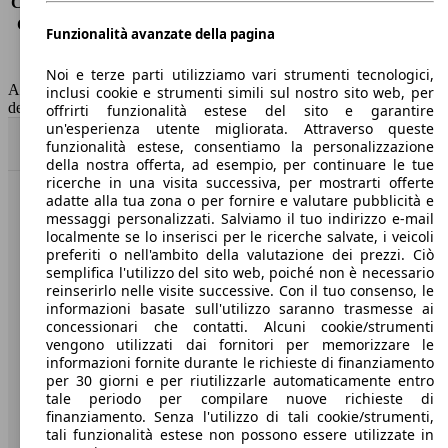
Consumo (extra-urbano)
4.4 l/100km
Consumo (combinato)*
4.7 l/100km
Funzionalità avanzate della pagina
Classe di emissione
Euro 6
Capacità del serbatoio
53 l
Noi e terze parti utilizziamo vari strumenti tecnologici,
AutoScout24 non si assume alcuna responsabilità per la correttezza
inclusi cookie e strumenti simili sul nostro sito web, per
dei dati.
offrirti funzionalità estese del sito e garantire
un'esperienza utente migliorata. Attraverso queste
Torna su
funzionalità estese, consentiamo la personalizzazione
della nostra offerta, ad esempio, per continuare le tue
ricerche in una visita successiva, per mostrarti offerte
adatte alla tua zona o per fornire e valutare pubblicità e
Benvenuti su AutoScout24, il mercato auto europeo.
messaggi personalizzati. Salviamo il tuo indirizzo e-mail
localmente se lo inserisci per le ricerche salvate, i veicoli
preferiti o nell'ambito della valutazione dei prezzi. Ciò
Società
semplifica l'utilizzo del sito web, poiché non è necessario
reinserirlo nelle visite successive. Con il tuo consenso, le
A proposito di AutoScout24
informazioni basate sull'utilizzo saranno trasmesse ai
concessionari che contatti. Alcuni cookie/strumenti
Stampa
vengono utilizzati dai fornitori per memorizzare le
informazioni fornite durante le richieste di finanziamento
Media
per 30 giorni e per riutilizzarle automaticamente entro
tale periodo per compilare nuove richieste di
Condizioni generali
finanziamento. Senza l'utilizzo di tali cookie/strumenti,
tali funzionalità estese non possono essere utilizzate in
Informazioni