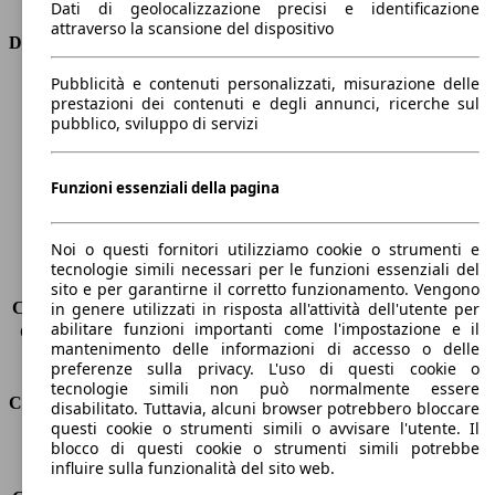
Dati di geolocalizzazione precisi e identificazione
attraverso la scansione del dispositivo
Dimensioni
Pubblicità e contenuti personalizzati, misurazione delle
Lunghezza
4380 mm
prestazioni dei contenuti e degli annunci, ricerche sul
Altezza
1610 mm
pubblico, sviluppo di servizi
Larghezza
1860 mm
Passo
2650 mm
Peso massimo
1955 kg
Funzioni essenziali della pagina
Carico massimo
-
Porte
5
Noi o questi fornitori utilizziamo cookie o strumenti e
Sedili
5
tecnologie simili necessari per le funzioni essenziali del
Carico sul tetto
-
sito e per garantirne il corretto funzionamento. Vengono
Capacità di traino (senza freni)
-
in genere utilizzati in risposta all'attività dell'utente per
abilitare funzioni importanti come l'impostazione e il
Capacità di traino (con freni)
1200 kg
mantenimento delle informazioni di accesso o delle
Volume del bagagliaio
432 - 1723 l
preferenze sulla privacy. L'uso di questi cookie o
tecnologie simili non può normalmente essere
Consumi
disabilitato. Tuttavia, alcuni browser potrebbero bloccare
questi cookie o strumenti simili o avvisare l'utente. Il
blocco di questi cookie o strumenti simili potrebbe
Emissioni di CO2*
125 g/km (komb.)
influire sulla funzionalità del sito web.
Consumo (urbano)
5.3 l/100km