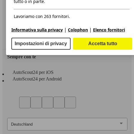
tutto o in parte.
Privacy
Lavoriamo con 263 fornitori.
Dichiarazione di Accessibilità
|
|
Informativa sulla privacy
Colophon
Elenco fornitori
Servizi
Area rivenditori
Impostazioni di privacy
Accetta tutto
Sempre con te
AutoScout24 per iOS
AutoScout24 per Android