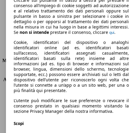
Cliccare sul pulsante in basso a destra per prestare il
consenso all’impiego di cookie soggetti ad autorizzazione
Emissioni di CO2 (combinato)*
e al relativo trattamento dei dati personali oppure sul
pulsante in basso a sinistra per selezionare i cookie in
dettaglio o per opporsi al trattamento dei dati personali
nella misura in cui ha luogo in base a legittimi interessi.
Se
non si intende
prestare il consenso, cliccare
.
qui
Ø 4.7 l/100km
Cookie, identificatori del dispositivo o analoghi
identificatori online (ad es. identificatori basati
Consumi
sull’accesso, identificatori assegnati casualmente,
identificatori basati sulla rete) insieme ad altre
Motore e Prestazioni
informazioni (ad es. tipo di browser e informazioni sul
browser, lingua, dimensioni dello schermo, tecnologie
KW (PS)
88 kW (120 PS)
supportate, ecc.) possono essere archiviati sul o letti dal
Accelerazione (0-100 km/h)
11.3s
dispositivo dell’utente per riconoscerlo ogni volta che
l’utente si connette a un’app o a un sito web, per una o
Velocità massima (km/h)
184 km/h
più finalità qui presentate.
Numero di marce
6
Coppia
270 nm
L’utente può modificare le sue preferenze o revocare il
Cilindrata
1499 ccm
consenso prestato in qualsiasi momento visitando la
sezione Privacy Manager della nostra informativa.
Carburante
Diesel
Cilindri
4
Scopi
Trasmissione
Manuale
Tipo di trazione
trazione anteriore