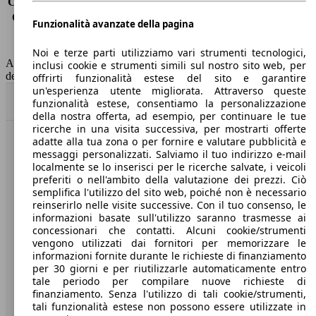
Consumo (extra-urbano)
4.7 l/100km
Consumo (combinato)*
5.2 l/100km
Funzionalità avanzate della pagina
Classe di emissione
Euro 6
Capacità del serbatoio
53 l
Noi e terze parti utilizziamo vari strumenti tecnologici,
AutoScout24 non si assume alcuna responsabilità per la correttezza
inclusi cookie e strumenti simili sul nostro sito web, per
dei dati.
offrirti funzionalità estese del sito e garantire
un'esperienza utente migliorata. Attraverso queste
Torna su
funzionalità estese, consentiamo la personalizzazione
della nostra offerta, ad esempio, per continuare le tue
ricerche in una visita successiva, per mostrarti offerte
adatte alla tua zona o per fornire e valutare pubblicità e
Benvenuti su AutoScout24, il mercato auto europeo.
messaggi personalizzati. Salviamo il tuo indirizzo e-mail
localmente se lo inserisci per le ricerche salvate, i veicoli
preferiti o nell'ambito della valutazione dei prezzi. Ciò
Società
semplifica l'utilizzo del sito web, poiché non è necessario
reinserirlo nelle visite successive. Con il tuo consenso, le
A proposito di AutoScout24
informazioni basate sull'utilizzo saranno trasmesse ai
concessionari che contatti. Alcuni cookie/strumenti
Stampa
vengono utilizzati dai fornitori per memorizzare le
informazioni fornite durante le richieste di finanziamento
Media
per 30 giorni e per riutilizzarle automaticamente entro
tale periodo per compilare nuove richieste di
Condizioni generali
finanziamento. Senza l'utilizzo di tali cookie/strumenti,
tali funzionalità estese non possono essere utilizzate in
Informazioni