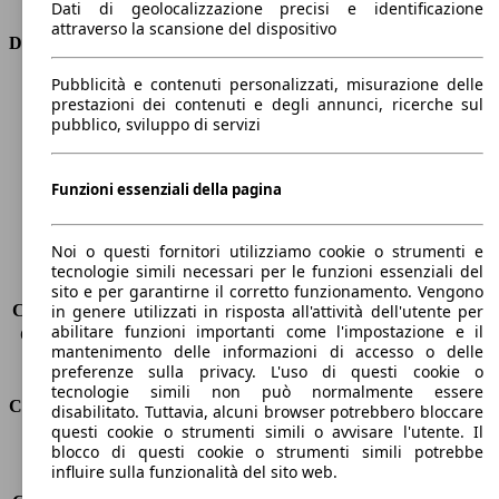
Dati di geolocalizzazione precisi e identificazione
attraverso la scansione del dispositivo
Dimensioni
Pubblicità e contenuti personalizzati, misurazione delle
Lunghezza
4380 mm
prestazioni dei contenuti e degli annunci, ricerche sul
Altezza
1610 mm
pubblico, sviluppo di servizi
Larghezza
1860 mm
Passo
2650 mm
Peso massimo
2070 kg
Funzioni essenziali della pagina
Carico massimo
-
Porte
5
Noi o questi fornitori utilizziamo cookie o strumenti e
Sedili
5
tecnologie simili necessari per le funzioni essenziali del
Carico sul tetto
-
sito e per garantirne il corretto funzionamento. Vengono
Capacità di traino (senza freni)
-
in genere utilizzati in risposta all'attività dell'utente per
abilitare funzioni importanti come l'impostazione e il
Capacità di traino (con freni)
1500 kg
mantenimento delle informazioni di accesso o delle
Volume del bagagliaio
432 - 1723 l
preferenze sulla privacy. L'uso di questi cookie o
tecnologie simili non può normalmente essere
Consumi
disabilitato. Tuttavia, alcuni browser potrebbero bloccare
questi cookie o strumenti simili o avvisare l'utente. Il
blocco di questi cookie o strumenti simili potrebbe
Emissioni di CO2*
138 g/km (komb.)
influire sulla funzionalità del sito web.
Consumo (urbano)
6.1 l/100km