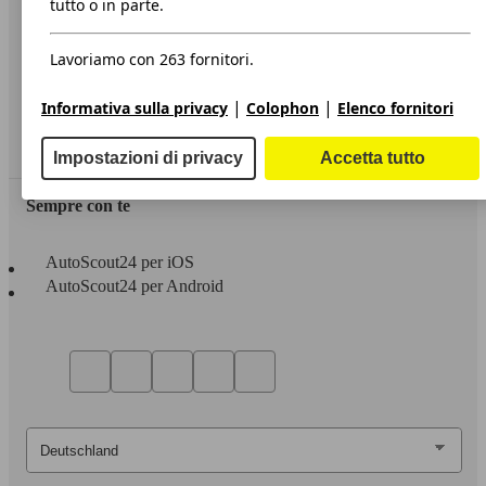
tutto o in parte.
Privacy
Lavoriamo con 263 fornitori.
Dichiarazione di Accessibilità
|
|
Informativa sulla privacy
Colophon
Elenco fornitori
Servizi
Area rivenditori
Impostazioni di privacy
Accetta tutto
Sempre con te
AutoScout24 per iOS
AutoScout24 per Android