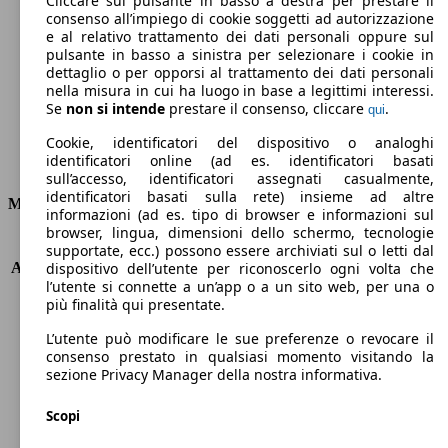
Cliccare sul pulsante in basso a destra per prestare il
consenso all’impiego di cookie soggetti ad autorizzazione
Emissioni di CO2 (combinato)*
e al relativo trattamento dei dati personali oppure sul
pulsante in basso a sinistra per selezionare i cookie in
dettaglio o per opporsi al trattamento dei dati personali
nella misura in cui ha luogo in base a legittimi interessi.
Se
non si intende
prestare il consenso, cliccare
.
qui
Ø 5.2 l/100km
Cookie, identificatori del dispositivo o analoghi
identificatori online (ad es. identificatori basati
Consumi
sull’accesso, identificatori assegnati casualmente,
identificatori basati sulla rete) insieme ad altre
Motore e Prestazioni
informazioni (ad es. tipo di browser e informazioni sul
browser, lingua, dimensioni dello schermo, tecnologie
KW (PS)
110 kW (150 PS)
supportate, ecc.) possono essere archiviati sul o letti dal
Accelerazione (0-100 km/h)
10.3s
dispositivo dell’utente per riconoscerlo ogni volta che
l’utente si connette a un’app o a un sito web, per una o
Velocità massima (km/h)
202 km/h
più finalità qui presentate.
Numero di marce
6
Coppia
370 nm
L’utente può modificare le sue preferenze o revocare il
Cilindrata
1997 ccm
consenso prestato in qualsiasi momento visitando la
sezione Privacy Manager della nostra informativa.
Carburante
Diesel
Cilindri
4
Scopi
Trasmissione
Automatico
Tipo di trazione
trazione anteriore