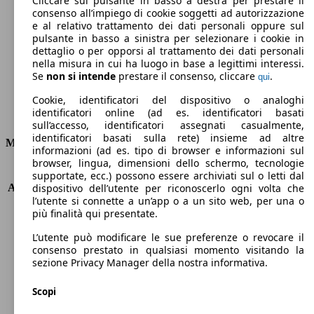
Cliccare sul pulsante in basso a destra per prestare il
consenso all’impiego di cookie soggetti ad autorizzazione
Emissioni di CO2 (combinato)*
e al relativo trattamento dei dati personali oppure sul
pulsante in basso a sinistra per selezionare i cookie in
dettaglio o per opporsi al trattamento dei dati personali
nella misura in cui ha luogo in base a legittimi interessi.
Se
non si intende
prestare il consenso, cliccare
.
qui
Ø 5.2 l/100km
Cookie, identificatori del dispositivo o analoghi
identificatori online (ad es. identificatori basati
Consumi
sull’accesso, identificatori assegnati casualmente,
identificatori basati sulla rete) insieme ad altre
Motore e Prestazioni
informazioni (ad es. tipo di browser e informazioni sul
browser, lingua, dimensioni dello schermo, tecnologie
KW (PS)
92 kW (125 PS)
supportate, ecc.) possono essere archiviati sul o letti dal
Accelerazione (0-100 km/h)
12.3s
dispositivo dell’utente per riconoscerlo ogni volta che
l’utente si connette a un’app o a un sito web, per una o
Velocità massima (km/h)
185 km/h
più finalità qui presentate.
Numero di marce
6
Coppia
170 nm
L’utente può modificare le sue preferenze o revocare il
Cilindrata
998 ccm
consenso prestato in qualsiasi momento visitando la
sezione Privacy Manager della nostra informativa.
Carburante
Benzina
Cilindri
3
Scopi
Trasmissione
Manuale
Tipo di trazione
trazione anteriore