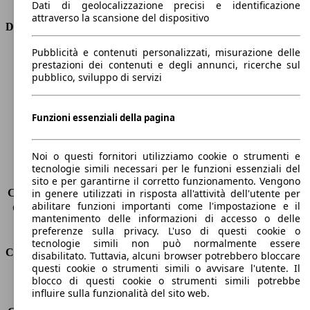
Dati di geolocalizzazione precisi e identificazione
attraverso la scansione del dispositivo
Dimensioni
Pubblicità e contenuti personalizzati, misurazione delle
Lunghezza
4520 mm
prestazioni dei contenuti e degli annunci, ricerche sul
Altezza
1640 mm
pubblico, sviluppo di servizi
Larghezza
1860 mm
Passo
2790 mm
Peso massimo
2150 kg
Funzioni essenziali della pagina
Carico massimo
-
Porte
5
Noi o questi fornitori utilizziamo cookie o strumenti e
Sedili
7
tecnologie simili necessari per le funzioni essenziali del
Carico sul tetto
-
sito e per garantirne il corretto funzionamento. Vengono
Capacità di traino (senza freni)
-
in genere utilizzati in risposta all'attività dell'utente per
abilitare funzioni importanti come l'impostazione e il
Capacità di traino (con freni)
900 kg
mantenimento delle informazioni di accesso o delle
Volume del bagagliaio
65 - 1867 l
preferenze sulla privacy. L'uso di questi cookie o
tecnologie simili non può normalmente essere
Consumi
disabilitato. Tuttavia, alcuni browser potrebbero bloccare
questi cookie o strumenti simili o avvisare l'utente. Il
blocco di questi cookie o strumenti simili potrebbe
Emissioni di CO2*
119 g/km (komb.)
influire sulla funzionalità del sito web.
Consumo (urbano)
6.4 l/100km