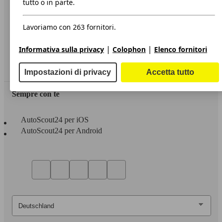
tutto o in parte.
Privacy
Lavoriamo con 263 fornitori.
Dichiarazione di Accessibilità
|
|
Informativa sulla privacy
Colophon
Elenco fornitori
Servizi
Area rivenditori
Impostazioni di privacy
Accetta tutto
Sempre con te
AutoScout24 per iOS
AutoScout24 per Android