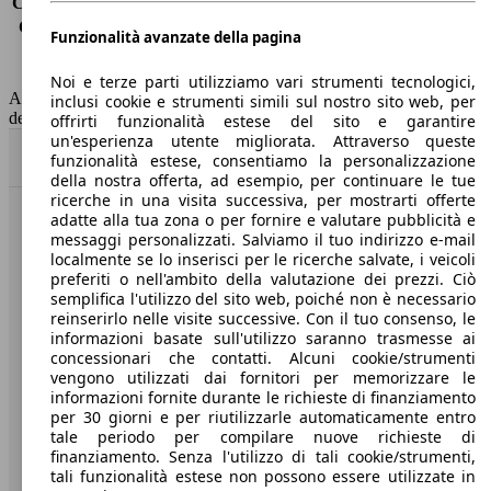
Consumo (extra-urbano)
4.6 l/100km
Consumo (combinato)*
5.2 l/100km
Funzionalità avanzate della pagina
Classe di emissione
Euro 6
Capacità del serbatoio
60 l
Noi e terze parti utilizziamo vari strumenti tecnologici,
AutoScout24 non si assume alcuna responsabilità per la correttezza
inclusi cookie e strumenti simili sul nostro sito web, per
dei dati.
offrirti funzionalità estese del sito e garantire
un'esperienza utente migliorata. Attraverso queste
Torna su
funzionalità estese, consentiamo la personalizzazione
della nostra offerta, ad esempio, per continuare le tue
ricerche in una visita successiva, per mostrarti offerte
adatte alla tua zona o per fornire e valutare pubblicità e
Benvenuti su AutoScout24, il mercato auto europeo.
messaggi personalizzati. Salviamo il tuo indirizzo e-mail
localmente se lo inserisci per le ricerche salvate, i veicoli
preferiti o nell'ambito della valutazione dei prezzi. Ciò
Società
semplifica l'utilizzo del sito web, poiché non è necessario
reinserirlo nelle visite successive. Con il tuo consenso, le
A proposito di AutoScout24
informazioni basate sull'utilizzo saranno trasmesse ai
concessionari che contatti. Alcuni cookie/strumenti
Stampa
vengono utilizzati dai fornitori per memorizzare le
informazioni fornite durante le richieste di finanziamento
Media
per 30 giorni e per riutilizzarle automaticamente entro
tale periodo per compilare nuove richieste di
Condizioni generali
finanziamento. Senza l'utilizzo di tali cookie/strumenti,
tali funzionalità estese non possono essere utilizzate in
Informazioni