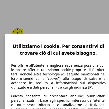
195 km/h
Utilizziamo i cookie. Per consentirvi di
trovare ciò di cui avete bisogno.
Velocità massima
Per offrire all’utente la migliore esperienza possibile con
le nostre offerte, utilizziamo cookie propri e di fornitori
terzi nonché altre tecnologie (di seguito menzionati nel
Benzina
loro insieme come “cookie”) allo scopo di salvare e
accedere in seguito a informazioni sul dispositivo
Carburante
utilizzato e a dati personali (tra cui gli indirizzi IP).
Questo consente di presentare annunci pubblicitari
personalizzati in base agli specifici interessi dell’utente,
di ottimizzare l’offerta e di analizzarne la fruizione.
126 g/km