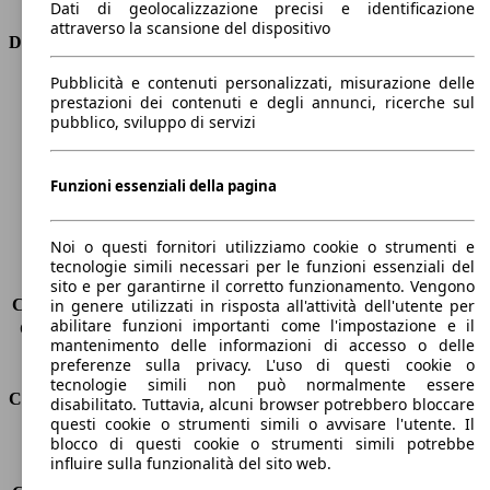
Dati di geolocalizzazione precisi e identificazione
attraverso la scansione del dispositivo
Dimensioni
Pubblicità e contenuti personalizzati, misurazione delle
Lunghezza
4380 mm
prestazioni dei contenuti e degli annunci, ricerche sul
Altezza
1450 mm
pubblico, sviluppo di servizi
Larghezza
1830 mm
Passo
-
Peso massimo
1905 kg
Funzioni essenziali della pagina
Carico massimo
-
Porte
5
Noi o questi fornitori utilizziamo cookie o strumenti e
Sedili
5
tecnologie simili necessari per le funzioni essenziali del
Carico sul tetto
-
sito e per garantirne il corretto funzionamento. Vengono
Capacità di traino (senza freni)
-
in genere utilizzati in risposta all'attività dell'utente per
abilitare funzioni importanti come l'impostazione e il
Capacità di traino (con freni)
-
mantenimento delle informazioni di accesso o delle
Volume del bagagliaio
1354 l
preferenze sulla privacy. L'uso di questi cookie o
tecnologie simili non può normalmente essere
Consumi
disabilitato. Tuttavia, alcuni browser potrebbero bloccare
questi cookie o strumenti simili o avvisare l'utente. Il
blocco di questi cookie o strumenti simili potrebbe
Emissioni di CO2*
126 g/km (komb.)
influire sulla funzionalità del sito web.
Consumo (urbano)
7.1 l/100km