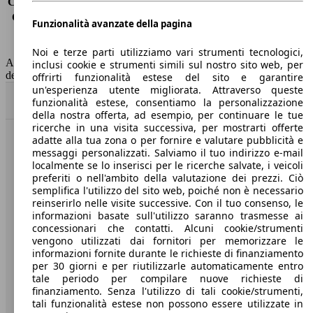
Consumo (extra-urbano)
4.7 l/100km
Consumo (combinato)*
5.6 l/100km
Funzionalità avanzate della pagina
Classe di emissione
Euro 6
Capacità del serbatoio
-
Noi e terze parti utilizziamo vari strumenti tecnologici,
AutoScout24 non si assume alcuna responsabilità per la correttezza
inclusi cookie e strumenti simili sul nostro sito web, per
dei dati.
offrirti funzionalità estese del sito e garantire
un'esperienza utente migliorata. Attraverso queste
Torna su
funzionalità estese, consentiamo la personalizzazione
della nostra offerta, ad esempio, per continuare le tue
ricerche in una visita successiva, per mostrarti offerte
adatte alla tua zona o per fornire e valutare pubblicità e
Benvenuti su AutoScout24, il mercato auto europeo.
messaggi personalizzati. Salviamo il tuo indirizzo e-mail
localmente se lo inserisci per le ricerche salvate, i veicoli
preferiti o nell'ambito della valutazione dei prezzi. Ciò
Società
semplifica l'utilizzo del sito web, poiché non è necessario
reinserirlo nelle visite successive. Con il tuo consenso, le
A proposito di AutoScout24
informazioni basate sull'utilizzo saranno trasmesse ai
concessionari che contatti. Alcuni cookie/strumenti
Stampa
vengono utilizzati dai fornitori per memorizzare le
informazioni fornite durante le richieste di finanziamento
Media
per 30 giorni e per riutilizzarle automaticamente entro
tale periodo per compilare nuove richieste di
Condizioni generali
finanziamento. Senza l'utilizzo di tali cookie/strumenti,
tali funzionalità estese non possono essere utilizzate in
Informazioni