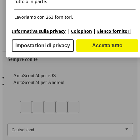
tutto o in parte.
Privacy
Lavoriamo con 263 fornitori.
Dichiarazione di Accessibilità
|
|
Informativa sulla privacy
Colophon
Elenco fornitori
Servizi
Area rivenditori
Impostazioni di privacy
Accetta tutto
Sempre con te
AutoScout24 per iOS
AutoScout24 per Android