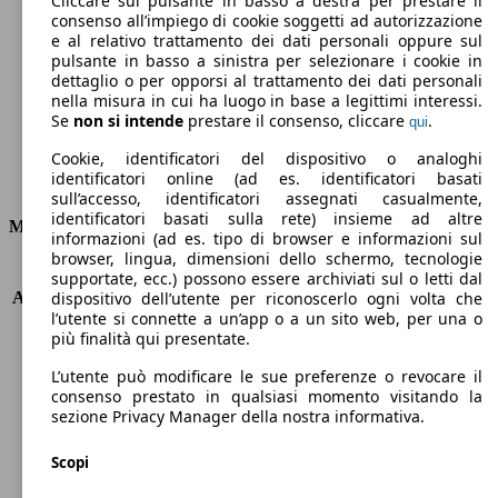
Cliccare sul pulsante in basso a destra per prestare il
consenso all’impiego di cookie soggetti ad autorizzazione
Emissioni di CO2 (combinato)*
e al relativo trattamento dei dati personali oppure sul
pulsante in basso a sinistra per selezionare i cookie in
dettaglio o per opporsi al trattamento dei dati personali
nella misura in cui ha luogo in base a legittimi interessi.
Se
non si intende
prestare il consenso, cliccare
.
qui
Ø 5.6 l/100km
Cookie, identificatori del dispositivo o analoghi
identificatori online (ad es. identificatori basati
Consumi
sull’accesso, identificatori assegnati casualmente,
identificatori basati sulla rete) insieme ad altre
Motore e Prestazioni
informazioni (ad es. tipo di browser e informazioni sul
browser, lingua, dimensioni dello schermo, tecnologie
KW (PS)
92 kW (125 PS)
supportate, ecc.) possono essere archiviati sul o letti dal
Accelerazione (0-100 km/h)
11.1s
dispositivo dell’utente per riconoscerlo ogni volta che
l’utente si connette a un’app o a un sito web, per una o
Velocità massima (km/h)
195 km/h
più finalità qui presentate.
Numero di marce
8
Coppia
170 nm
L’utente può modificare le sue preferenze o revocare il
Cilindrata
998 ccm
consenso prestato in qualsiasi momento visitando la
sezione Privacy Manager della nostra informativa.
Carburante
Benzina
Cilindri
3
Scopi
Trasmissione
Automatico
Tipo di trazione
trazione anteriore