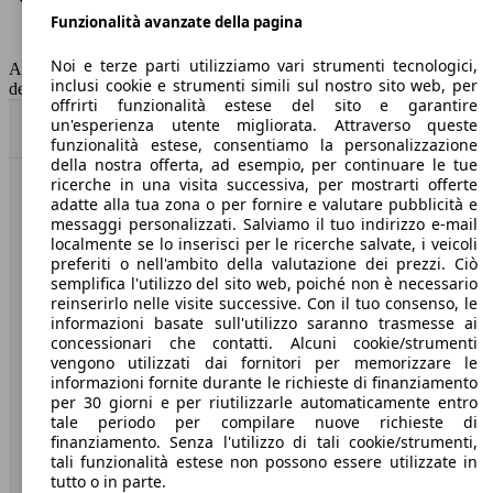
Funzionalità avanzate della pagina
Classe di emissione
Euro 6
Capacità del serbatoio
52 l
Noi e terze parti utilizziamo vari strumenti tecnologici,
AutoScout24 non si assume alcuna responsabilità per la correttezza
inclusi cookie e strumenti simili sul nostro sito web, per
dei dati.
offrirti funzionalità estese del sito e garantire
un'esperienza utente migliorata. Attraverso queste
Torna su
funzionalità estese, consentiamo la personalizzazione
della nostra offerta, ad esempio, per continuare le tue
ricerche in una visita successiva, per mostrarti offerte
Benvenuti su AutoScout24, il mercato auto europeo.
adatte alla tua zona o per fornire e valutare pubblicità e
messaggi personalizzati. Salviamo il tuo indirizzo e-mail
localmente se lo inserisci per le ricerche salvate, i veicoli
Società
preferiti o nell'ambito della valutazione dei prezzi. Ciò
semplifica l'utilizzo del sito web, poiché non è necessario
reinserirlo nelle visite successive. Con il tuo consenso, le
A proposito di AutoScout24
informazioni basate sull'utilizzo saranno trasmesse ai
concessionari che contatti. Alcuni cookie/strumenti
Stampa
vengono utilizzati dai fornitori per memorizzare le
informazioni fornite durante le richieste di finanziamento
Media
per 30 giorni e per riutilizzarle automaticamente entro
Condizioni generali
tale periodo per compilare nuove richieste di
finanziamento. Senza l'utilizzo di tali cookie/strumenti,
Informazioni
tali funzionalità estese non possono essere utilizzate in
tutto o in parte.