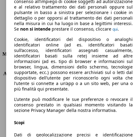
Emissioni di CO2 (combinato)*
consenso all’impiego di cookie soggetti ad autorizzazione
e al relativo trattamento dei dati personali oppure sul
pulsante in basso a sinistra per selezionare i cookie in
dettaglio o per opporsi al trattamento dei dati personali
nella misura in cui ha luogo in base a legittimi interessi.
Se
non si intende
prestare il consenso, cliccare
.
qui
Ø 4.9 l/100km
Cookie, identificatori del dispositivo o analoghi
Consumi
identificatori online (ad es. identificatori basati
sull’accesso, identificatori assegnati casualmente,
Motore e Prestazioni
identificatori basati sulla rete) insieme ad altre
informazioni (ad es. tipo di browser e informazioni sul
browser, lingua, dimensioni dello schermo, tecnologie
KW (PS)
92 kW (125 PS)
supportate, ecc.) possono essere archiviati sul o letti dal
Accelerazione (0-100 km/h)
10.0s
dispositivo dell’utente per riconoscerlo ogni volta che
Velocità massima (km/h)
200 km/h
l’utente si connette a un’app o a un sito web, per una o
Numero di marce
6
più finalità qui presentate.
Coppia
170 nm
L’utente può modificare le sue preferenze o revocare il
Cilindrata
998 ccm
consenso prestato in qualsiasi momento visitando la
Carburante
Benzina
sezione Privacy Manager della nostra informativa.
Cilindri
3
Trasmissione
Manuale
Scopi
Tipo di trazione
trazione anteriore
Dati di geolocalizzazione precisi e identificazione