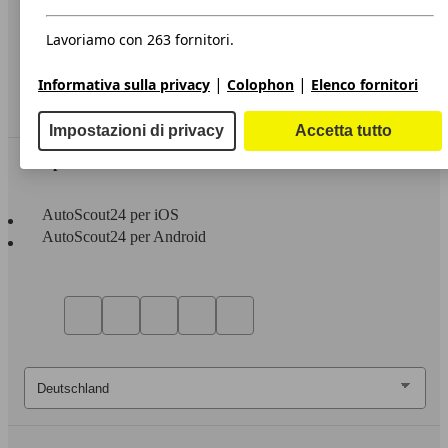
Privacy
Dichiarazione di Accessibilità
Lavoriamo con 263 fornitori.
Servizi
|
|
Informativa sulla privacy
Colophon
Elenco fornitori
Area rivenditori
Impostazioni di privacy
Accetta tutto
Sempre con te
AutoScout24 per iOS
AutoScout24 per Android