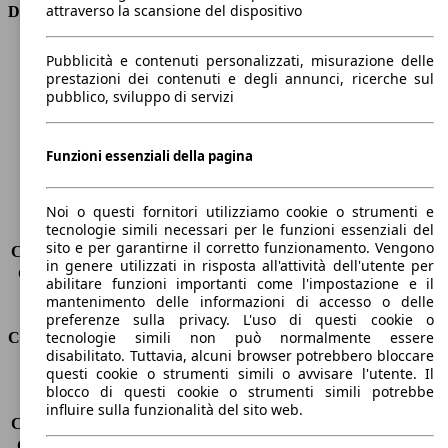
attraverso la scansione del dispositivo
Dimensioni
Lunghezza
4380 mm
Pubblicità e contenuti personalizzati, misurazione delle
Altezza
1450 mm
prestazioni dei contenuti e degli annunci, ricerche sul
pubblico, sviluppo di servizi
Larghezza
1830 mm
Passo
-
Peso massimo
1855 kg
Funzioni essenziali della pagina
Carico massimo
-
Porte
5
Sedili
5
Noi o questi fornitori utilizziamo cookie o strumenti e
tecnologie simili necessari per le funzioni essenziali del
Carico sul tetto
-
sito e per garantirne il corretto funzionamento. Vengono
Capacità di traino (senza freni)
-
in genere utilizzati in risposta all'attività dell'utente per
Capacità di traino (con freni)
1100 kg
abilitare funzioni importanti come l'impostazione e il
Volume del bagagliaio
375 - 1354 l
mantenimento delle informazioni di accesso o delle
preferenze sulla privacy. L'uso di questi cookie o
tecnologie simili non può normalmente essere
Consumi
disabilitato. Tuttavia, alcuni browser potrebbero bloccare
questi cookie o strumenti simili o avvisare l'utente. Il
Emissioni di CO2*
111 g/km (komb.)
blocco di questi cookie o strumenti simili potrebbe
Consumo (urbano)
6.0 l/100km
influire sulla funzionalità del sito web.
Consumo (extra-urbano)
4.3 l/100km
Consumo (combinato)*
4.9 l/100km