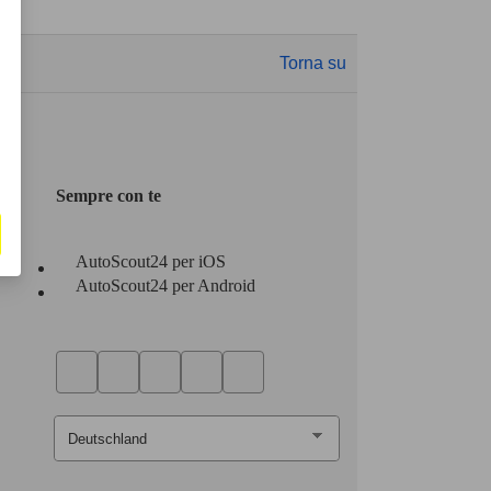
Torna su
Sempre con te
AutoScout24 per iOS
AutoScout24 per Android