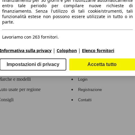
finanziamento per 30 giorni e per riutilizzarle automaticamente
entro tale periodo per compilare nuove richieste di
 dati.
finanziamento. Senza l'utilizzo di tali cookie/strumenti, tali
funzionalità estese non possono essere utilizzate in tutto o in
parte.
Lavoriamo con 263 fornitori.
ropeo.
|
|
Informativa sulla privacy
Colophon
Elenco fornitori
Area rivenditori
Impostazioni di privacy
Accetta tutto
Contatti
Servizi per i dealer
arche e modelli
Login
uto usate per regione
Registrazione
onsigli
Contatti