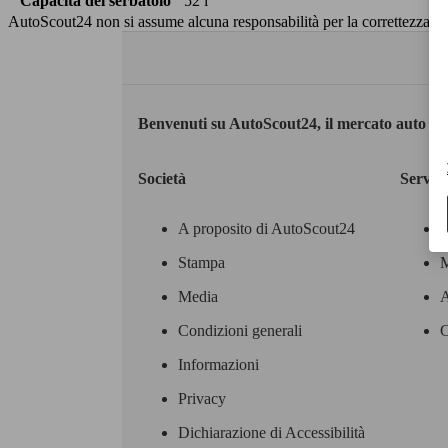
Capacità del serbatoio
52 l
AutoScout24 non si assume alcuna responsabilità per la correttezza dei
Benvenuti su AutoScout24, il mercato auto eu
Società
Servizi
A proposito di AutoScout24
Stampa
M
Media
A
Condizioni generali
C
Informazioni
Privacy
Dichiarazione di Accessibilità