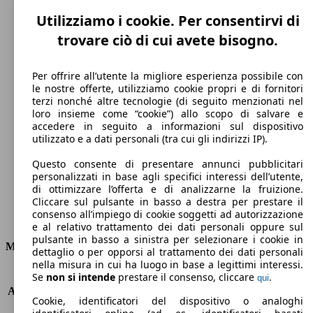
Utilizziamo i cookie. Per consentirvi di
trovare ciò di cui avete bisogno.
Per offrire all’utente la migliore esperienza possibile con
le nostre offerte, utilizziamo cookie propri e di fornitori
terzi nonché altre tecnologie (di seguito menzionati nel
200 km/h
loro insieme come “cookie”) allo scopo di salvare e
accedere in seguito a informazioni sul dispositivo
Velocità massima
utilizzato e a dati personali (tra cui gli indirizzi IP).
Questo consente di presentare annunci pubblicitari
personalizzati in base agli specifici interessi dell’utente,
di ottimizzare l’offerta e di analizzarne la fruizione.
Elettrica/Benzina
Cliccare sul pulsante in basso a destra per prestare il
consenso all’impiego di cookie soggetti ad autorizzazione
Carburante
e al relativo trattamento dei dati personali oppure sul
pulsante in basso a sinistra per selezionare i cookie in
Motore e Prestazioni
dettaglio o per opporsi al trattamento dei dati personali
nella misura in cui ha luogo in base a legittimi interessi.
KW (PS)
92 kW (125 PS)
Se
non si intende
prestare il consenso, cliccare
.
qui
Accelerazione (0-100 km/h)
10.2s
Cookie, identificatori del dispositivo o analoghi
Velocità massima (km/h)
200 km/h