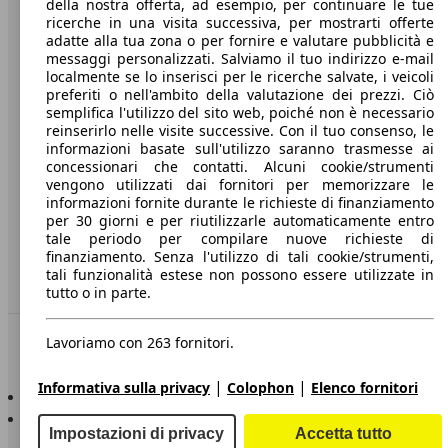
della nostra offerta, ad esempio, per continuare le tue
A proposito di AutoScout24
ricerche in una visita successiva, per mostrarti offerte
adatte alla tua zona o per fornire e valutare pubblicità e
Stampa
messaggi personalizzati. Salviamo il tuo indirizzo e-mail
localmente se lo inserisci per le ricerche salvate, i veicoli
Media
preferiti o nell'ambito della valutazione dei prezzi. Ciò
Condizioni generali
semplifica l'utilizzo del sito web, poiché non è necessario
reinserirlo nelle visite successive. Con il tuo consenso, le
Informazioni
informazioni basate sull'utilizzo saranno trasmesse ai
concessionari che contatti. Alcuni cookie/strumenti
Privacy
vengono utilizzati dai fornitori per memorizzare le
informazioni fornite durante le richieste di finanziamento
Dichiarazione di Accessibilità
per 30 giorni e per riutilizzarle automaticamente entro
tale periodo per compilare nuove richieste di
finanziamento. Senza l'utilizzo di tali cookie/strumenti,
Servizi
tali funzionalità estese non possono essere utilizzate in
Area rivenditori
tutto o in parte.
Sempre con te
Lavoriamo con 263 fornitori.
|
|
Informativa sulla privacy
Colophon
Elenco fornitori
AutoScout24 per iOS
AutoScout24 per Android
Impostazioni di privacy
Accetta tutto