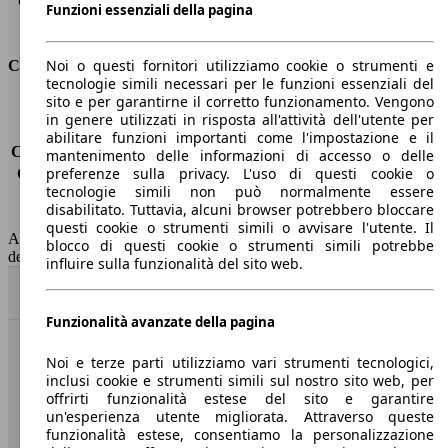
Capacità di traino (con freni)
1100 kg
Funzioni essenziali della pagina
Volume del bagagliaio
392 - 1354 l
Noi o questi fornitori utilizziamo cookie o strumenti e
Consumi
tecnologie simili necessari per le funzioni essenziali del
sito e per garantirne il corretto funzionamento. Vengono
Emissioni di CO2*
-
in genere utilizzati in risposta all'attività dell'utente per
Consumo (urbano)
-
abilitare funzioni importanti come l'impostazione e il
Consumo (extra-urbano)
-
mantenimento delle informazioni di accesso o delle
preferenze sulla privacy. L'uso di questi cookie o
Consumo (combinato)*
-
tecnologie simili non può normalmente essere
Classe di emissione
Euro 6
disabilitato. Tuttavia, alcuni browser potrebbero bloccare
Capacità del serbatoio
52 l
questi cookie o strumenti simili o avvisare l'utente. Il
AutoScout24 non si assume alcuna responsabilità per la correttezza
blocco di questi cookie o strumenti simili potrebbe
dei dati.
influire sulla funzionalità del sito web.
Torna su
Funzionalità avanzate della pagina
Benvenuti su AutoScout24, il mercato auto europeo.
Noi e terze parti utilizziamo vari strumenti tecnologici,
inclusi cookie e strumenti simili sul nostro sito web, per
offrirti funzionalità estese del sito e garantire
Società
un'esperienza utente migliorata. Attraverso queste
funzionalità estese, consentiamo la personalizzazione