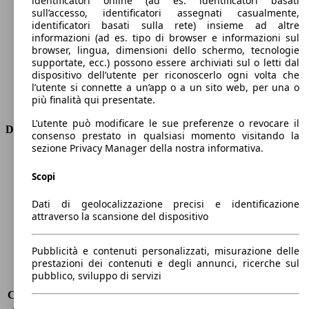
identificatori online (ad es. identificatori basati
Numero di marce
6
sull’accesso, identificatori assegnati casualmente,
Coppia
170 nm
identificatori basati sulla rete) insieme ad altre
informazioni (ad es. tipo di browser e informazioni sul
Cilindrata
999 ccm
browser, lingua, dimensioni dello schermo, tecnologie
Carburante
Elettrica/Benzina
supportate, ecc.) possono essere archiviati sul o letti dal
Cilindri
3
dispositivo dell’utente per riconoscerlo ogni volta che
Trasmissione
Manuale
l’utente si connette a un’app o a un sito web, per una o
più finalità qui presentate.
Tipo di trazione
trazione anteriore
L’utente può modificare le sue preferenze o revocare il
Dimensioni
consenso prestato in qualsiasi momento visitando la
sezione Privacy Manager della nostra informativa.
Lunghezza
4390 mm
Altezza
1460 mm
Scopi
Larghezza
1830 mm
Dati di geolocalizzazione precisi e identificazione
Passo
2700 mm
attraverso la scansione del dispositivo
Peso massimo
1895 kg
Carico massimo
-
Porte
5
Pubblicità e contenuti personalizzati, misurazione delle
prestazioni dei contenuti e degli annunci, ricerche sul
Sedili
5
pubblico, sviluppo di servizi
Carico sul tetto
-
Capacità di traino (senza freni)
-