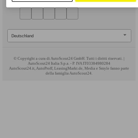
© Copyright
a cura di AutoScout24 GmbH. Tutti i diritti riservati. |
AutoScout24 Italia S.p.a. - P. IVA IT03384980284
AutoScout24.it, AutoProff, LeasingMarkt.de, Media e Smyle fanno parte
della famiglia AutoScout24.