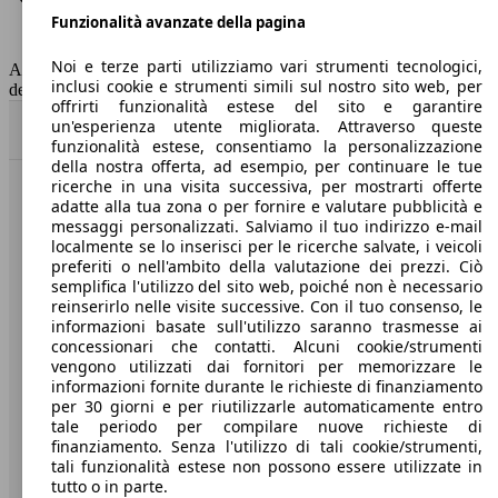
Funzionalità avanzate della pagina
Classe di emissione
Euro 6
Capacità del serbatoio
47 l
Noi e terze parti utilizziamo vari strumenti tecnologici,
AutoScout24 non si assume alcuna responsabilità per la correttezza
inclusi cookie e strumenti simili sul nostro sito web, per
dei dati.
offrirti funzionalità estese del sito e garantire
un'esperienza utente migliorata. Attraverso queste
Torna su
funzionalità estese, consentiamo la personalizzazione
della nostra offerta, ad esempio, per continuare le tue
ricerche in una visita successiva, per mostrarti offerte
Benvenuti su AutoScout24, il mercato auto europeo.
adatte alla tua zona o per fornire e valutare pubblicità e
messaggi personalizzati. Salviamo il tuo indirizzo e-mail
localmente se lo inserisci per le ricerche salvate, i veicoli
Società
preferiti o nell'ambito della valutazione dei prezzi. Ciò
semplifica l'utilizzo del sito web, poiché non è necessario
reinserirlo nelle visite successive. Con il tuo consenso, le
A proposito di AutoScout24
informazioni basate sull'utilizzo saranno trasmesse ai
concessionari che contatti. Alcuni cookie/strumenti
Stampa
vengono utilizzati dai fornitori per memorizzare le
informazioni fornite durante le richieste di finanziamento
Media
per 30 giorni e per riutilizzarle automaticamente entro
Condizioni generali
tale periodo per compilare nuove richieste di
finanziamento. Senza l'utilizzo di tali cookie/strumenti,
Informazioni
tali funzionalità estese non possono essere utilizzate in
tutto o in parte.