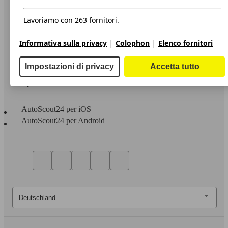
Privacy
Dichiarazione di Accessibilità
Lavoriamo con 263 fornitori.
Servizi
|
|
Informativa sulla privacy
Colophon
Elenco fornitori
Area rivenditori
Impostazioni di privacy
Accetta tutto
Sempre con te
AutoScout24 per iOS
AutoScout24 per Android