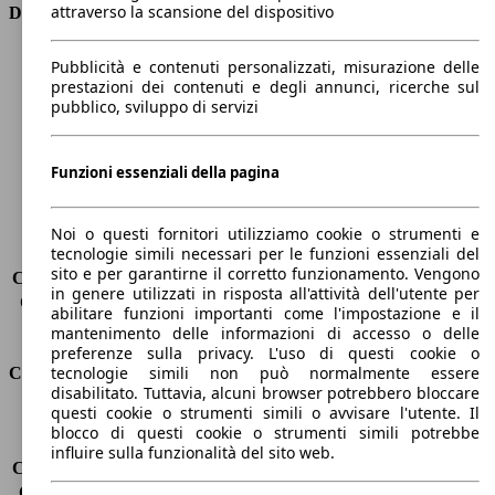
attraverso la scansione del dispositivo
Dimensioni
Lunghezza
4380 mm
Pubblicità e contenuti personalizzati, misurazione delle
Altezza
1450 mm
prestazioni dei contenuti e degli annunci, ricerche sul
pubblico, sviluppo di servizi
Larghezza
1830 mm
Passo
2650 mm
Peso massimo
1895 kg
Funzioni essenziali della pagina
Carico massimo
-
Porte
5
Sedili
5
Noi o questi fornitori utilizziamo cookie o strumenti e
tecnologie simili necessari per le funzioni essenziali del
Carico sul tetto
-
sito e per garantirne il corretto funzionamento. Vengono
Capacità di traino (senza freni)
-
in genere utilizzati in risposta all'attività dell'utente per
Capacità di traino (con freni)
1200 kg
abilitare funzioni importanti come l'impostazione e il
Volume del bagagliaio
375 - 1354 l
mantenimento delle informazioni di accesso o delle
preferenze sulla privacy. L'uso di questi cookie o
tecnologie simili non può normalmente essere
Consumi
disabilitato. Tuttavia, alcuni browser potrebbero bloccare
questi cookie o strumenti simili o avvisare l'utente. Il
Emissioni di CO2*
91 g/km (komb.)
blocco di questi cookie o strumenti simili potrebbe
Consumo (urbano)
3.8 l/100km
influire sulla funzionalità del sito web.
Consumo (extra-urbano)
3.3 l/100km
Consumo (combinato)*
3.5 l/100km