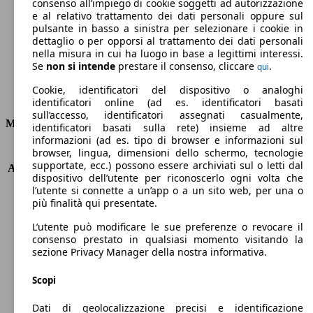
Emissioni di CO2 (combinato)*
consenso all’impiego di cookie soggetti ad autorizzazione
e al relativo trattamento dei dati personali oppure sul
pulsante in basso a sinistra per selezionare i cookie in
dettaglio o per opporsi al trattamento dei dati personali
nella misura in cui ha luogo in base a legittimi interessi.
Se
non si intende
prestare il consenso, cliccare
.
qui
Ø 3.5 l/100km
Cookie, identificatori del dispositivo o analoghi
Consumi
identificatori online (ad es. identificatori basati
sull’accesso, identificatori assegnati casualmente,
Motore e Prestazioni
identificatori basati sulla rete) insieme ad altre
informazioni (ad es. tipo di browser e informazioni sul
browser, lingua, dimensioni dello schermo, tecnologie
KW (PS)
70 kW (95 PS)
supportate, ecc.) possono essere archiviati sul o letti dal
Accelerazione (0-100 km/h)
11.4s
dispositivo dell’utente per riconoscerlo ogni volta che
Velocità massima (km/h)
183 km/h
l’utente si connette a un’app o a un sito web, per una o
Numero di marce
6
più finalità qui presentate.
Coppia
300 nm
L’utente può modificare le sue preferenze o revocare il
Cilindrata
1499 ccm
consenso prestato in qualsiasi momento visitando la
Carburante
Diesel
sezione Privacy Manager della nostra informativa.
Cilindri
4
Trasmissione
Manuale
Scopi
Tipo di trazione
trazione anteriore
Dati di geolocalizzazione precisi e identificazione