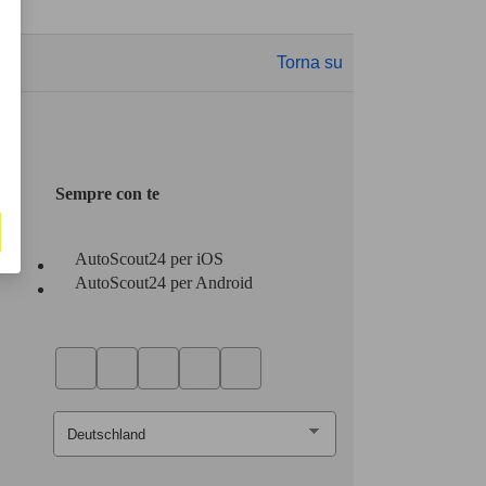
Torna su
Sempre con te
AutoScout24 per iOS
AutoScout24 per Android