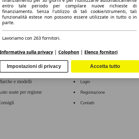
finanziamento per 30 giorni e per riutilizzarle automaticamente
entro tale periodo per compilare nuove richieste di
 dati.
finanziamento. Senza l'utilizzo di tali cookie/strumenti, tali
funzionalità estese non possono essere utilizzate in tutto o in
parte.
Lavoriamo con 263 fornitori.
ropeo.
|
|
Informativa sulla privacy
Colophon
Elenco fornitori
Area rivenditori
Impostazioni di privacy
Accetta tutto
Contatti
Servizi per i dealer
arche e modelli
Login
uto usate per regione
Registrazione
onsigli
Contatti