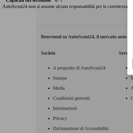
Capacità del serbatoio
47 l
AutoScout24 non si assume alcuna responsabilità per la correttezza dei
Benvenuti su AutoScout24, il mercato auto eu
Società
Servizi
A proposito di AutoScout24
Stampa
M
Media
A
Condizioni generali
C
Informazioni
Privacy
Dichiarazione di Accessibilità