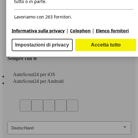
tutto o in parte.
Privacy
Lavoriamo con 263 fornitori.
Dichiarazione di Accessibilità
|
|
Informativa sulla privacy
Colophon
Elenco fornitori
Servizi
Area rivenditori
Impostazioni di privacy
Accetta tutto
Sempre con te
AutoScout24 per iOS
AutoScout24 per Android