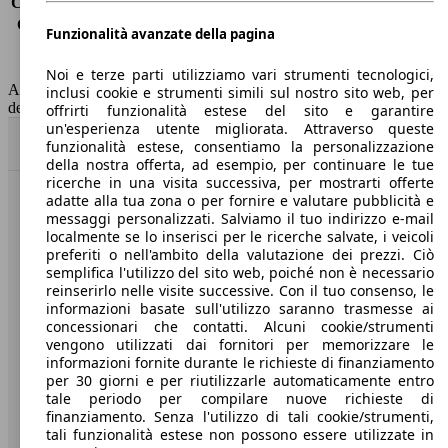
Consumo (extra-urbano)
3.3 l/100km
Consumo (combinato)*
3.5 l/100km
Funzionalità avanzate della pagina
Classe di emissione
Euro 6
Capacità del serbatoio
47 l
Noi e terze parti utilizziamo vari strumenti tecnologici,
AutoScout24 non si assume alcuna responsabilità per la correttezza
inclusi cookie e strumenti simili sul nostro sito web, per
dei dati.
offrirti funzionalità estese del sito e garantire
un'esperienza utente migliorata. Attraverso queste
Torna su
funzionalità estese, consentiamo la personalizzazione
della nostra offerta, ad esempio, per continuare le tue
ricerche in una visita successiva, per mostrarti offerte
adatte alla tua zona o per fornire e valutare pubblicità e
Benvenuti su AutoScout24, il mercato auto europeo.
messaggi personalizzati. Salviamo il tuo indirizzo e-mail
localmente se lo inserisci per le ricerche salvate, i veicoli
preferiti o nell'ambito della valutazione dei prezzi. Ciò
Società
semplifica l'utilizzo del sito web, poiché non è necessario
reinserirlo nelle visite successive. Con il tuo consenso, le
A proposito di AutoScout24
informazioni basate sull'utilizzo saranno trasmesse ai
concessionari che contatti. Alcuni cookie/strumenti
Stampa
vengono utilizzati dai fornitori per memorizzare le
informazioni fornite durante le richieste di finanziamento
Media
per 30 giorni e per riutilizzarle automaticamente entro
tale periodo per compilare nuove richieste di
Condizioni generali
finanziamento. Senza l'utilizzo di tali cookie/strumenti,
tali funzionalità estese non possono essere utilizzate in
Informazioni