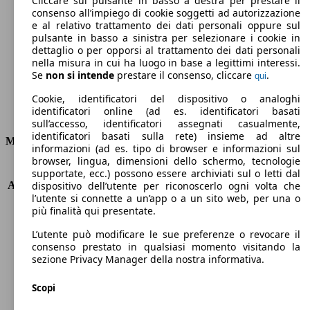
Cliccare sul pulsante in basso a destra per prestare il
consenso all’impiego di cookie soggetti ad autorizzazione
Emissioni di CO2 (combinato)*
e al relativo trattamento dei dati personali oppure sul
pulsante in basso a sinistra per selezionare i cookie in
dettaglio o per opporsi al trattamento dei dati personali
nella misura in cui ha luogo in base a legittimi interessi.
Se
non si intende
prestare il consenso, cliccare
.
qui
Ø 3.5 l/100km
Cookie, identificatori del dispositivo o analoghi
identificatori online (ad es. identificatori basati
Consumi
sull’accesso, identificatori assegnati casualmente,
identificatori basati sulla rete) insieme ad altre
Motore e Prestazioni
informazioni (ad es. tipo di browser e informazioni sul
browser, lingua, dimensioni dello schermo, tecnologie
KW (PS)
70 kW (95 PS)
supportate, ecc.) possono essere archiviati sul o letti dal
Accelerazione (0-100 km/h)
11.4s
dispositivo dell’utente per riconoscerlo ogni volta che
l’utente si connette a un’app o a un sito web, per una o
Velocità massima (km/h)
183 km/h
più finalità qui presentate.
Numero di marce
6
Coppia
300 nm
L’utente può modificare le sue preferenze o revocare il
Cilindrata
1499 ccm
consenso prestato in qualsiasi momento visitando la
sezione Privacy Manager della nostra informativa.
Carburante
Diesel
Cilindri
4
Scopi
Trasmissione
Manuale
Tipo di trazione
trazione anteriore