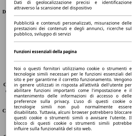
Dati di geolocalizzazione precisi e identificazione
attraverso la scansione del dispositivo
Dimensioni
Pubblicità e contenuti personalizzati, misurazione delle
Lunghezza
4380 mm
prestazioni dei contenuti e degli annunci, ricerche sul
Altezza
1450 mm
pubblico, sviluppo di servizi
Larghezza
1830 mm
Passo
2650 mm
Peso massimo
1895 kg
Funzioni essenziali della pagina
Carico massimo
-
Porte
5
Noi o questi fornitori utilizziamo cookie o strumenti e
Sedili
5
tecnologie simili necessari per le funzioni essenziali del
Carico sul tetto
-
sito e per garantirne il corretto funzionamento. Vengono
Capacità di traino (senza freni)
-
in genere utilizzati in risposta all'attività dell'utente per
abilitare funzioni importanti come l'impostazione e il
Capacità di traino (con freni)
1200 kg
mantenimento delle informazioni di accesso o delle
Volume del bagagliaio
375 - 1354 l
preferenze sulla privacy. L'uso di questi cookie o
tecnologie simili non può normalmente essere
Consumi
disabilitato. Tuttavia, alcuni browser potrebbero bloccare
questi cookie o strumenti simili o avvisare l'utente. Il
blocco di questi cookie o strumenti simili potrebbe
Emissioni di CO2*
95 g/km (komb.)
influire sulla funzionalità del sito web.
Consumo (urbano)
3.8 l/100km