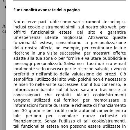
Consumo (extra-urbano)
4.0 l/100km
Consumo (combinato)*
4.3 l/100km
Funzionalità avanzate della pagina
Classe di emissione
Euro 6
Capacità del serbatoio
47 l
Noi e terze parti utilizziamo vari strumenti tecnologici,
AutoScout24 non si assume alcuna responsabilità per la correttezza
inclusi cookie e strumenti simili sul nostro sito web, per
dei dati.
offrirti funzionalità estese del sito e garantire
un'esperienza utente migliorata. Attraverso queste
Torna su
funzionalità estese, consentiamo la personalizzazione
della nostra offerta, ad esempio, per continuare le tue
ricerche in una visita successiva, per mostrarti offerte
adatte alla tua zona o per fornire e valutare pubblicità e
Benvenuti su AutoScout24, il mercato auto europeo.
messaggi personalizzati. Salviamo il tuo indirizzo e-mail
localmente se lo inserisci per le ricerche salvate, i veicoli
preferiti o nell'ambito della valutazione dei prezzi. Ciò
Società
semplifica l'utilizzo del sito web, poiché non è necessario
reinserirlo nelle visite successive. Con il tuo consenso, le
A proposito di AutoScout24
informazioni basate sull'utilizzo saranno trasmesse ai
concessionari che contatti. Alcuni cookie/strumenti
Stampa
vengono utilizzati dai fornitori per memorizzare le
informazioni fornite durante le richieste di finanziamento
Media
per 30 giorni e per riutilizzarle automaticamente entro
tale periodo per compilare nuove richieste di
Condizioni generali
finanziamento. Senza l'utilizzo di tali cookie/strumenti,
tali funzionalità estese non possono essere utilizzate in
Informazioni