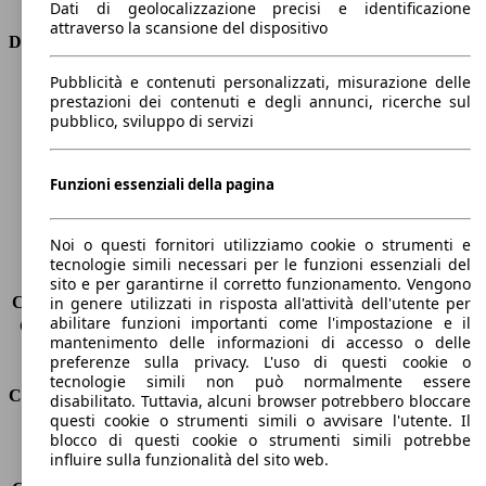
Dati di geolocalizzazione precisi e identificazione
attraverso la scansione del dispositivo
Dimensioni
Pubblicità e contenuti personalizzati, misurazione delle
Lunghezza
4380 mm
prestazioni dei contenuti e degli annunci, ricerche sul
Altezza
1450 mm
pubblico, sviluppo di servizi
Larghezza
1830 mm
Passo
2650 mm
Peso massimo
1910 kg
Funzioni essenziali della pagina
Carico massimo
-
Porte
5
Noi o questi fornitori utilizziamo cookie o strumenti e
Sedili
5
tecnologie simili necessari per le funzioni essenziali del
Carico sul tetto
-
sito e per garantirne il corretto funzionamento. Vengono
Capacità di traino (senza freni)
-
in genere utilizzati in risposta all'attività dell'utente per
abilitare funzioni importanti come l'impostazione e il
Capacità di traino (con freni)
1400 kg
mantenimento delle informazioni di accesso o delle
Volume del bagagliaio
375 - 1354 l
preferenze sulla privacy. L'uso di questi cookie o
tecnologie simili non può normalmente essere
Consumi
disabilitato. Tuttavia, alcuni browser potrebbero bloccare
questi cookie o strumenti simili o avvisare l'utente. Il
blocco di questi cookie o strumenti simili potrebbe
Emissioni di CO2*
106 g/km (komb.)
influire sulla funzionalità del sito web.
Consumo (urbano)
4.8 l/100km