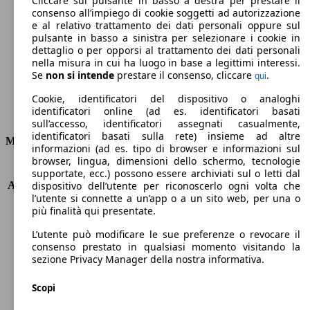
Cliccare sul pulsante in basso a destra per prestare il
consenso all’impiego di cookie soggetti ad autorizzazione
Emissioni di CO2 (combinato)*
e al relativo trattamento dei dati personali oppure sul
pulsante in basso a sinistra per selezionare i cookie in
dettaglio o per opporsi al trattamento dei dati personali
nella misura in cui ha luogo in base a legittimi interessi.
Se
non si intende
prestare il consenso, cliccare
.
qui
Ø 4.3 l/100km
Cookie, identificatori del dispositivo o analoghi
identificatori online (ad es. identificatori basati
Consumi
sull’accesso, identificatori assegnati casualmente,
identificatori basati sulla rete) insieme ad altre
Motore e Prestazioni
informazioni (ad es. tipo di browser e informazioni sul
browser, lingua, dimensioni dello schermo, tecnologie
KW (PS)
88 kW (120 PS)
supportate, ecc.) possono essere archiviati sul o letti dal
Accelerazione (0-100 km/h)
10.2s
dispositivo dell’utente per riconoscerlo ogni volta che
l’utente si connette a un’app o a un sito web, per una o
Velocità massima (km/h)
193 km/h
più finalità qui presentate.
Numero di marce
8
Coppia
300 nm
L’utente può modificare le sue preferenze o revocare il
Cilindrata
1499 ccm
consenso prestato in qualsiasi momento visitando la
sezione Privacy Manager della nostra informativa.
Carburante
Diesel
Cilindri
4
Scopi
Trasmissione
Automatico
Tipo di trazione
trazione anteriore