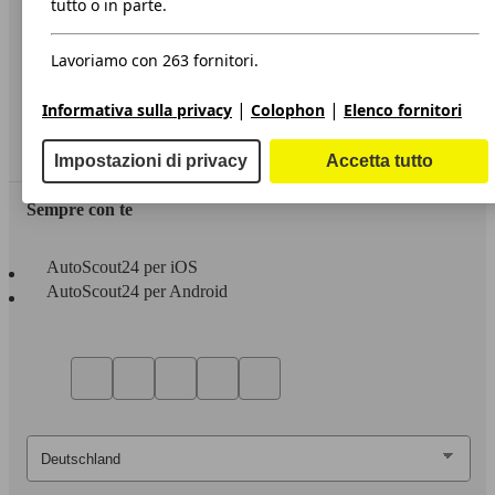
tutto o in parte.
Privacy
Lavoriamo con 263 fornitori.
Dichiarazione di Accessibilità
|
|
Informativa sulla privacy
Colophon
Elenco fornitori
Servizi
Area rivenditori
Impostazioni di privacy
Accetta tutto
Sempre con te
AutoScout24 per iOS
AutoScout24 per Android