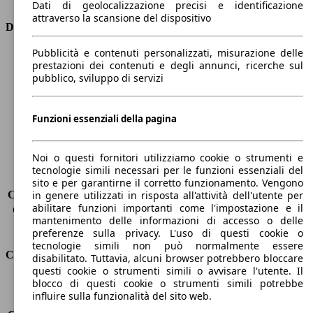
Dati di geolocalizzazione precisi e identificazione
attraverso la scansione del dispositivo
Dimensioni
Pubblicità e contenuti personalizzati, misurazione delle
Lunghezza
4380 mm
prestazioni dei contenuti e degli annunci, ricerche sul
Altezza
1450 mm
pubblico, sviluppo di servizi
Larghezza
1830 mm
Passo
2650 mm
Peso massimo
1895 kg
Funzioni essenziali della pagina
Carico massimo
-
Porte
5
Noi o questi fornitori utilizziamo cookie o strumenti e
Sedili
5
tecnologie simili necessari per le funzioni essenziali del
Carico sul tetto
-
sito e per garantirne il corretto funzionamento. Vengono
Capacità di traino (senza freni)
-
in genere utilizzati in risposta all'attività dell'utente per
abilitare funzioni importanti come l'impostazione e il
Capacità di traino (con freni)
1400 kg
mantenimento delle informazioni di accesso o delle
Volume del bagagliaio
375 - 1354 l
preferenze sulla privacy. L'uso di questi cookie o
tecnologie simili non può normalmente essere
Consumi
disabilitato. Tuttavia, alcuni browser potrebbero bloccare
questi cookie o strumenti simili o avvisare l'utente. Il
blocco di questi cookie o strumenti simili potrebbe
Emissioni di CO2*
92 g/km (komb.)
influire sulla funzionalità del sito web.
Consumo (urbano)
4.0 l/100km