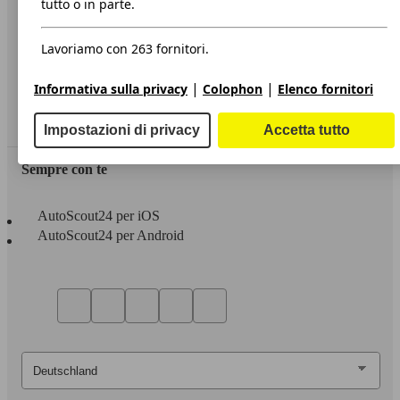
tutto o in parte.
Privacy
Lavoriamo con 263 fornitori.
Dichiarazione di Accessibilità
|
|
Informativa sulla privacy
Colophon
Elenco fornitori
Servizi
Area rivenditori
Impostazioni di privacy
Accetta tutto
Sempre con te
AutoScout24 per iOS
AutoScout24 per Android