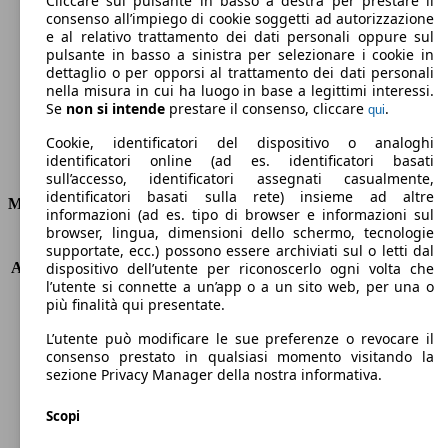
Cliccare sul pulsante in basso a destra per prestare il
consenso all’impiego di cookie soggetti ad autorizzazione
Emissioni di CO2 (combinato)*
e al relativo trattamento dei dati personali oppure sul
pulsante in basso a sinistra per selezionare i cookie in
dettaglio o per opporsi al trattamento dei dati personali
nella misura in cui ha luogo in base a legittimi interessi.
Se
non si intende
prestare il consenso, cliccare
.
qui
Ø 3.6 l/100km
Cookie, identificatori del dispositivo o analoghi
identificatori online (ad es. identificatori basati
Consumi
sull’accesso, identificatori assegnati casualmente,
identificatori basati sulla rete) insieme ad altre
Motore e Prestazioni
informazioni (ad es. tipo di browser e informazioni sul
browser, lingua, dimensioni dello schermo, tecnologie
KW (PS)
88 kW (120 PS)
supportate, ecc.) possono essere archiviati sul o letti dal
Accelerazione (0-100 km/h)
10.0s
dispositivo dell’utente per riconoscerlo ogni volta che
l’utente si connette a un’app o a un sito web, per una o
Velocità massima (km/h)
196 km/h
più finalità qui presentate.
Numero di marce
6
Coppia
300 nm
L’utente può modificare le sue preferenze o revocare il
Cilindrata
1499 ccm
consenso prestato in qualsiasi momento visitando la
sezione Privacy Manager della nostra informativa.
Carburante
Diesel
Cilindri
4
Scopi
Trasmissione
Manuale
Tipo di trazione
trazione anteriore