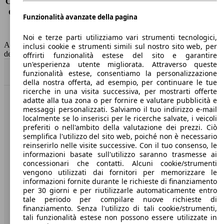
Consumo (extra-urbano)
3.5 l/100km
Consumo (combinato)*
3.6 l/100km
Funzionalità avanzate della pagina
Classe di emissione
Euro 6
Capacità del serbatoio
47 l
Noi e terze parti utilizziamo vari strumenti tecnologici,
AutoScout24 non si assume alcuna responsabilità per la correttezza
inclusi cookie e strumenti simili sul nostro sito web, per
dei dati.
offrirti funzionalità estese del sito e garantire
un'esperienza utente migliorata. Attraverso queste
Torna su
funzionalità estese, consentiamo la personalizzazione
della nostra offerta, ad esempio, per continuare le tue
ricerche in una visita successiva, per mostrarti offerte
adatte alla tua zona o per fornire e valutare pubblicità e
Benvenuti su AutoScout24, il mercato auto europeo.
messaggi personalizzati. Salviamo il tuo indirizzo e-mail
localmente se lo inserisci per le ricerche salvate, i veicoli
preferiti o nell'ambito della valutazione dei prezzi. Ciò
Società
semplifica l'utilizzo del sito web, poiché non è necessario
reinserirlo nelle visite successive. Con il tuo consenso, le
A proposito di AutoScout24
informazioni basate sull'utilizzo saranno trasmesse ai
concessionari che contatti. Alcuni cookie/strumenti
Stampa
vengono utilizzati dai fornitori per memorizzare le
informazioni fornite durante le richieste di finanziamento
Media
per 30 giorni e per riutilizzarle automaticamente entro
tale periodo per compilare nuove richieste di
Condizioni generali
finanziamento. Senza l'utilizzo di tali cookie/strumenti,
tali funzionalità estese non possono essere utilizzate in
Informazioni