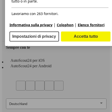
tutto o in parte.
Privacy
Lavoriamo con 263 fornitori.
Dichiarazione di Accessibilità
|
|
Informativa sulla privacy
Colophon
Elenco fornitori
Servizi
Area rivenditori
Impostazioni di privacy
Accetta tutto
Sempre con te
AutoScout24 per iOS
AutoScout24 per Android