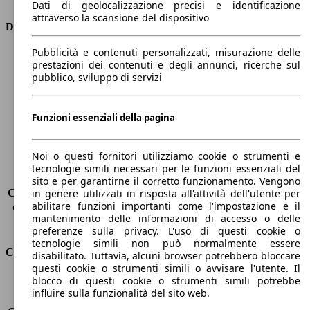
Dati di geolocalizzazione precisi e identificazione
attraverso la scansione del dispositivo
Dimensioni
Pubblicità e contenuti personalizzati, misurazione delle
Lunghezza
4380 mm
prestazioni dei contenuti e degli annunci, ricerche sul
Altezza
1450 mm
pubblico, sviluppo di servizi
Larghezza
1830 mm
Passo
-
Peso massimo
1905 kg
Funzioni essenziali della pagina
Carico massimo
-
Porte
5
Noi o questi fornitori utilizziamo cookie o strumenti e
Sedili
5
tecnologie simili necessari per le funzioni essenziali del
Carico sul tetto
-
sito e per garantirne il corretto funzionamento. Vengono
Capacità di traino (senza freni)
-
in genere utilizzati in risposta all'attività dell'utente per
abilitare funzioni importanti come l'impostazione e il
Capacità di traino (con freni)
1500 kg
mantenimento delle informazioni di accesso o delle
Volume del bagagliaio
375 - 1354 l
preferenze sulla privacy. L'uso di questi cookie o
tecnologie simili non può normalmente essere
Consumi
disabilitato. Tuttavia, alcuni browser potrebbero bloccare
questi cookie o strumenti simili o avvisare l'utente. Il
blocco di questi cookie o strumenti simili potrebbe
Emissioni di CO2*
136 g/km (komb.)
influire sulla funzionalità del sito web.
Consumo (urbano)
7.7 l/100km