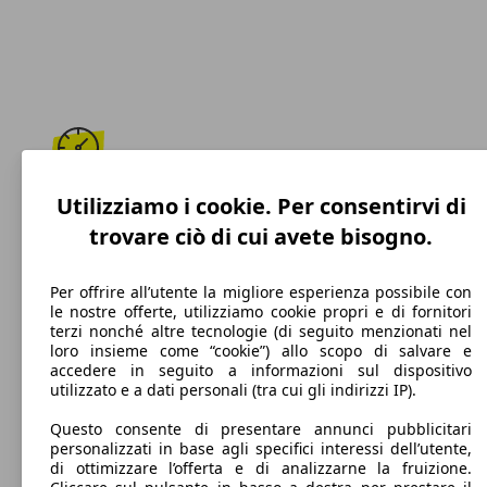
208 km/h
Utilizziamo i cookie. Per consentirvi di
trovare ciò di cui avete bisogno.
Velocità massima
Per offrire all’utente la migliore esperienza possibile con
le nostre offerte, utilizziamo cookie propri e di fornitori
terzi nonché altre tecnologie (di seguito menzionati nel
Benzina
loro insieme come “cookie”) allo scopo di salvare e
accedere in seguito a informazioni sul dispositivo
Carburante
utilizzato e a dati personali (tra cui gli indirizzi IP).
Questo consente di presentare annunci pubblicitari
personalizzati in base agli specifici interessi dell’utente,
di ottimizzare l’offerta e di analizzarne la fruizione.
136 g/km