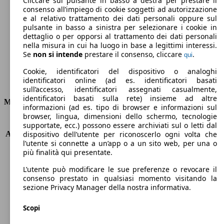
Cliccare sul pulsante in basso a destra per prestare il
consenso all’impiego di cookie soggetti ad autorizzazione
Emissioni di CO2 (combinato)*
e al relativo trattamento dei dati personali oppure sul
pulsante in basso a sinistra per selezionare i cookie in
dettaglio o per opporsi al trattamento dei dati personali
nella misura in cui ha luogo in base a legittimi interessi.
Se
non si intende
prestare il consenso, cliccare
.
qui
Ø 6.0 l/100km
Cookie, identificatori del dispositivo o analoghi
identificatori online (ad es. identificatori basati
Consumi
sull’accesso, identificatori assegnati casualmente,
identificatori basati sulla rete) insieme ad altre
Motore e Prestazioni
informazioni (ad es. tipo di browser e informazioni sul
browser, lingua, dimensioni dello schermo, tecnologie
KW (PS)
110 kW (150 PS)
supportate, ecc.) possono essere archiviati sul o letti dal
Accelerazione (0-100 km/h)
8.9s
dispositivo dell’utente per riconoscerlo ogni volta che
l’utente si connette a un’app o a un sito web, per una o
Velocità massima (km/h)
208 km/h
più finalità qui presentate.
Numero di marce
8
Coppia
240 nm
L’utente può modificare le sue preferenze o revocare il
Cilindrata
1497 ccm
consenso prestato in qualsiasi momento visitando la
sezione Privacy Manager della nostra informativa.
Carburante
Benzina
Cilindri
3
Scopi
Trasmissione
Automatico
Tipo di trazione
trazione anteriore