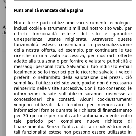
Consumo (extra-urbano)
5.0 l/100km
Consumo (combinato)*
6.0 l/100km
Funzionalità avanzate della pagina
Classe di emissione
Euro 6
Capacità del serbatoio
52 l
Noi e terze parti utilizziamo vari strumenti tecnologici,
AutoScout24 non si assume alcuna responsabilità per la correttezza
inclusi cookie e strumenti simili sul nostro sito web, per
dei dati.
offrirti funzionalità estese del sito e garantire
un'esperienza utente migliorata. Attraverso queste
Torna su
funzionalità estese, consentiamo la personalizzazione
della nostra offerta, ad esempio, per continuare le tue
ricerche in una visita successiva, per mostrarti offerte
adatte alla tua zona o per fornire e valutare pubblicità e
Benvenuti su AutoScout24, il mercato auto europeo.
messaggi personalizzati. Salviamo il tuo indirizzo e-mail
localmente se lo inserisci per le ricerche salvate, i veicoli
preferiti o nell'ambito della valutazione dei prezzi. Ciò
Società
semplifica l'utilizzo del sito web, poiché non è necessario
reinserirlo nelle visite successive. Con il tuo consenso, le
A proposito di AutoScout24
informazioni basate sull'utilizzo saranno trasmesse ai
concessionari che contatti. Alcuni cookie/strumenti
Stampa
vengono utilizzati dai fornitori per memorizzare le
informazioni fornite durante le richieste di finanziamento
Media
per 30 giorni e per riutilizzarle automaticamente entro
tale periodo per compilare nuove richieste di
Condizioni generali
finanziamento. Senza l'utilizzo di tali cookie/strumenti,
tali funzionalità estese non possono essere utilizzate in
Informazioni