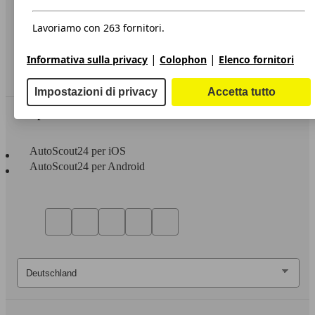
Privacy
Dichiarazione di Accessibilità
Lavoriamo con 263 fornitori.
Servizi
|
|
Informativa sulla privacy
Colophon
Elenco fornitori
Area rivenditori
Impostazioni di privacy
Accetta tutto
Sempre con te
AutoScout24 per iOS
AutoScout24 per Android