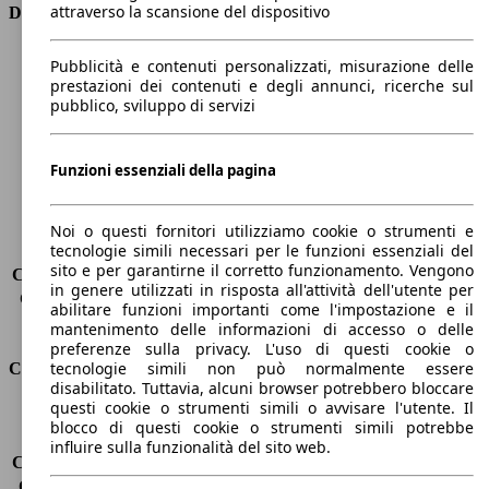
attraverso la scansione del dispositivo
Dimensioni
Lunghezza
4380 mm
Pubblicità e contenuti personalizzati, misurazione delle
Altezza
1450 mm
prestazioni dei contenuti e degli annunci, ricerche sul
pubblico, sviluppo di servizi
Larghezza
1830 mm
Passo
-
Peso massimo
2020 kg
Funzioni essenziali della pagina
Carico massimo
-
Porte
5
Sedili
5
Noi o questi fornitori utilizziamo cookie o strumenti e
tecnologie simili necessari per le funzioni essenziali del
Carico sul tetto
-
sito e per garantirne il corretto funzionamento. Vengono
Capacità di traino (senza freni)
-
in genere utilizzati in risposta all'attività dell'utente per
Capacità di traino (con freni)
1800 kg
abilitare funzioni importanti come l'impostazione e il
Volume del bagagliaio
375 - 1354 l
mantenimento delle informazioni di accesso o delle
preferenze sulla privacy. L'uso di questi cookie o
tecnologie simili non può normalmente essere
Consumi
disabilitato. Tuttavia, alcuni browser potrebbero bloccare
questi cookie o strumenti simili o avvisare l'utente. Il
Emissioni di CO2*
115 g/km (komb.)
blocco di questi cookie o strumenti simili potrebbe
Consumo (urbano)
5.6 l/100km
influire sulla funzionalità del sito web.
Consumo (extra-urbano)
3.6 l/100km
Consumo (combinato)*
4.4 l/100km