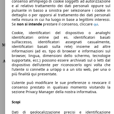
Emissioni di CO2 (combinato)*
consenso all’impiego di cookie soggetti ad autorizzazione
e al relativo trattamento dei dati personali oppure sul
pulsante in basso a sinistra per selezionare i cookie in
dettaglio o per opporsi al trattamento dei dati personali
nella misura in cui ha luogo in base a legittimi interessi.
Se
non si intende
prestare il consenso, cliccare
.
qui
Ø 4.4 l/100km
Cookie, identificatori del dispositivo o analoghi
Consumi
identificatori online (ad es. identificatori basati
sull’accesso, identificatori assegnati casualmente,
Motore e Prestazioni
identificatori basati sulla rete) insieme ad altre
informazioni (ad es. tipo di browser e informazioni sul
browser, lingua, dimensioni dello schermo, tecnologie
KW (PS)
110 kW (150 PS)
supportate, ecc.) possono essere archiviati sul o letti dal
Accelerazione (0-100 km/h)
8.5s
dispositivo dell’utente per riconoscerlo ogni volta che
Velocità massima (km/h)
210 km/h
l’utente si connette a un’app o a un sito web, per una o
Numero di marce
6
più finalità qui presentate.
Coppia
370 nm
L’utente può modificare le sue preferenze o revocare il
Cilindrata
1997 ccm
consenso prestato in qualsiasi momento visitando la
Carburante
Diesel
sezione Privacy Manager della nostra informativa.
Cilindri
4
Trasmissione
Manuale
Scopi
Tipo di trazione
trazione anteriore
Dati di geolocalizzazione precisi e identificazione