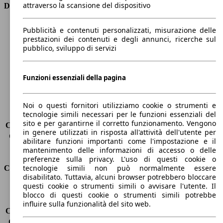
attraverso la scansione del dispositivo
Dimensioni
Lunghezza
4380 mm
Pubblicità e contenuti personalizzati, misurazione delle
Altezza
1450 mm
prestazioni dei contenuti e degli annunci, ricerche sul
pubblico, sviluppo di servizi
Larghezza
1830 mm
Passo
-
Peso massimo
2045 kg
Funzioni essenziali della pagina
Carico massimo
-
Porte
5
Sedili
5
Noi o questi fornitori utilizziamo cookie o strumenti e
tecnologie simili necessari per le funzioni essenziali del
Carico sul tetto
-
sito e per garantirne il corretto funzionamento. Vengono
Capacità di traino (senza freni)
-
in genere utilizzati in risposta all'attività dell'utente per
Capacità di traino (con freni)
1600 kg
abilitare funzioni importanti come l'impostazione e il
Volume del bagagliaio
375 - 1354 l
mantenimento delle informazioni di accesso o delle
preferenze sulla privacy. L'uso di questi cookie o
tecnologie simili non può normalmente essere
Consumi
disabilitato. Tuttavia, alcuni browser potrebbero bloccare
questi cookie o strumenti simili o avvisare l'utente. Il
Emissioni di CO2*
117 g/km (komb.)
blocco di questi cookie o strumenti simili potrebbe
Consumo (urbano)
5.5 l/100km
influire sulla funzionalità del sito web.
Consumo (extra-urbano)
4.0 l/100km
Consumo (combinato)*
4.5 l/100km