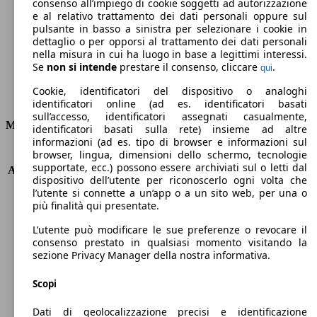
Emissioni di CO2 (combinato)*
consenso all’impiego di cookie soggetti ad autorizzazione
e al relativo trattamento dei dati personali oppure sul
pulsante in basso a sinistra per selezionare i cookie in
dettaglio o per opporsi al trattamento dei dati personali
nella misura in cui ha luogo in base a legittimi interessi.
Se
non si intende
prestare il consenso, cliccare
.
qui
Ø 4.5 l/100km
Cookie, identificatori del dispositivo o analoghi
Consumi
identificatori online (ad es. identificatori basati
sull’accesso, identificatori assegnati casualmente,
Motore e Prestazioni
identificatori basati sulla rete) insieme ad altre
informazioni (ad es. tipo di browser e informazioni sul
browser, lingua, dimensioni dello schermo, tecnologie
KW (PS)
110 kW (150 PS)
supportate, ecc.) possono essere archiviati sul o letti dal
Accelerazione (0-100 km/h)
9.3s
dispositivo dell’utente per riconoscerlo ogni volta che
Velocità massima (km/h)
207 km/h
l’utente si connette a un’app o a un sito web, per una o
Numero di marce
8
più finalità qui presentate.
Coppia
370 nm
L’utente può modificare le sue preferenze o revocare il
Cilindrata
1997 ccm
consenso prestato in qualsiasi momento visitando la
Carburante
Diesel
sezione Privacy Manager della nostra informativa.
Cilindri
4
Trasmissione
Automatico
Scopi
Tipo di trazione
trazione anteriore
Dati di geolocalizzazione precisi e identificazione