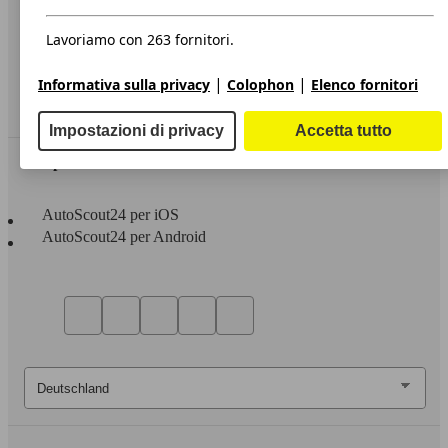
Privacy
Dichiarazione di Accessibilità
Lavoriamo con 263 fornitori.
Servizi
|
|
Informativa sulla privacy
Colophon
Elenco fornitori
Area rivenditori
Impostazioni di privacy
Accetta tutto
Sempre con te
AutoScout24 per iOS
AutoScout24 per Android