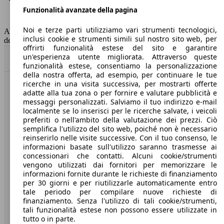
Funzionalità avanzate della pagina
Classe di emissione
Euro 6
Capacità del serbatoio
47 l
Noi e terze parti utilizziamo vari strumenti tecnologici,
AutoScout24 non si assume alcuna responsabilità per la correttezza
inclusi cookie e strumenti simili sul nostro sito web, per
dei dati.
offrirti funzionalità estese del sito e garantire
un'esperienza utente migliorata. Attraverso queste
Torna su
funzionalità estese, consentiamo la personalizzazione
della nostra offerta, ad esempio, per continuare le tue
ricerche in una visita successiva, per mostrarti offerte
Benvenuti su AutoScout24, il mercato auto europeo.
adatte alla tua zona o per fornire e valutare pubblicità e
messaggi personalizzati. Salviamo il tuo indirizzo e-mail
localmente se lo inserisci per le ricerche salvate, i veicoli
Società
preferiti o nell'ambito della valutazione dei prezzi. Ciò
semplifica l'utilizzo del sito web, poiché non è necessario
reinserirlo nelle visite successive. Con il tuo consenso, le
A proposito di AutoScout24
informazioni basate sull'utilizzo saranno trasmesse ai
concessionari che contatti. Alcuni cookie/strumenti
Stampa
vengono utilizzati dai fornitori per memorizzare le
informazioni fornite durante le richieste di finanziamento
Media
per 30 giorni e per riutilizzarle automaticamente entro
Condizioni generali
tale periodo per compilare nuove richieste di
finanziamento. Senza l'utilizzo di tali cookie/strumenti,
Informazioni
tali funzionalità estese non possono essere utilizzate in
tutto o in parte.