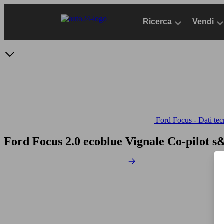
Passa
al
Ricerca
Vendi
contenuto
principale
Ford Focus - Dati tec
Ford Focus 2.0 ecoblue Vignale Co-pilot s