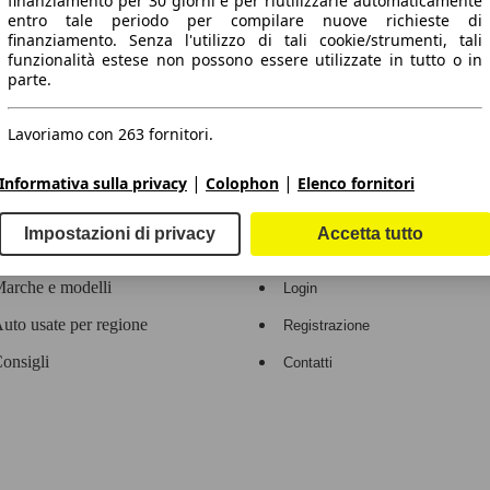
finanziamento per 30 giorni e per riutilizzarle automaticamente
entro tale periodo per compilare nuove richieste di
 dati.
finanziamento. Senza l'utilizzo di tali cookie/strumenti, tali
funzionalità estese non possono essere utilizzate in tutto o in
parte.
Lavoriamo con 263 fornitori.
ropeo.
|
|
Informativa sulla privacy
Colophon
Elenco fornitori
Area rivenditori
Impostazioni di privacy
Accetta tutto
Contatti
Servizi per i dealer
arche e modelli
Login
uto usate per regione
Registrazione
onsigli
Contatti