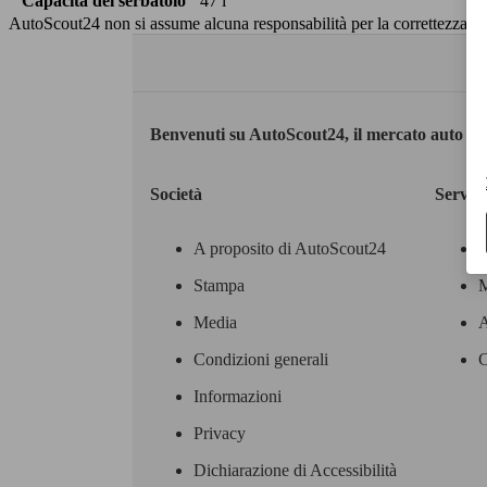
Capacità del serbatoio
47 l
AutoScout24 non si assume alcuna responsabilità per la correttezza dei
Benvenuti su AutoScout24, il mercato auto eu
Società
Servizi
A proposito di AutoScout24
Stampa
M
Media
A
Condizioni generali
C
Informazioni
Privacy
Dichiarazione di Accessibilità