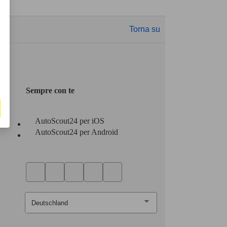
Torna su
Sempre con te
AutoScout24 per iOS
AutoScout24 per Android