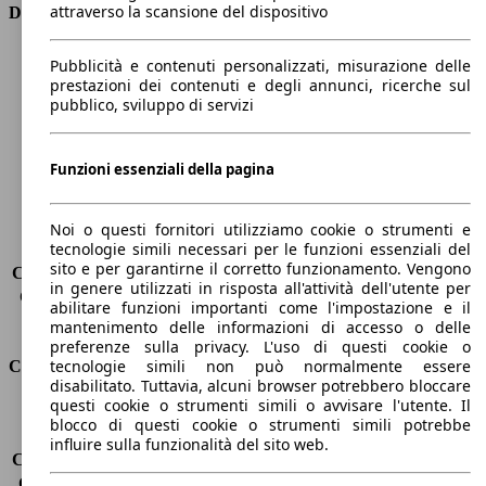
attraverso la scansione del dispositivo
Dimensioni
Lunghezza
4400 mm
Pubblicità e contenuti personalizzati, misurazione delle
Altezza
1460 mm
prestazioni dei contenuti e degli annunci, ricerche sul
pubblico, sviluppo di servizi
Larghezza
1830 mm
Passo
2700 mm
Peso massimo
2040 kg
Funzioni essenziali della pagina
Carico massimo
-
Porte
5
Sedili
5
Noi o questi fornitori utilizziamo cookie o strumenti e
tecnologie simili necessari per le funzioni essenziali del
Carico sul tetto
-
sito e per garantirne il corretto funzionamento. Vengono
Capacità di traino (senza freni)
-
in genere utilizzati in risposta all'attività dell'utente per
Capacità di traino (con freni)
-
abilitare funzioni importanti come l'impostazione e il
Volume del bagagliaio
375 - 1354 l
mantenimento delle informazioni di accesso o delle
preferenze sulla privacy. L'uso di questi cookie o
tecnologie simili non può normalmente essere
Consumi
disabilitato. Tuttavia, alcuni browser potrebbero bloccare
questi cookie o strumenti simili o avvisare l'utente. Il
Emissioni di CO2*
179 g/km (komb.)
blocco di questi cookie o strumenti simili potrebbe
Consumo (urbano)
-
influire sulla funzionalità del sito web.
Consumo (extra-urbano)
-
Consumo (combinato)*
8.0 l/100km