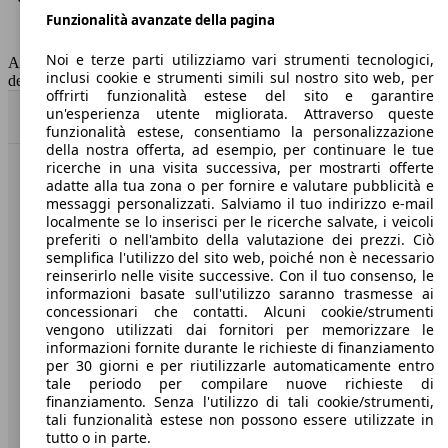
Funzionalità avanzate della pagina
Classe di emissione
Euro 6
Capacità del serbatoio
47 l
Noi e terze parti utilizziamo vari strumenti tecnologici,
AutoScout24 non si assume alcuna responsabilità per la correttezza
inclusi cookie e strumenti simili sul nostro sito web, per
dei dati.
offrirti funzionalità estese del sito e garantire
un'esperienza utente migliorata. Attraverso queste
Torna su
funzionalità estese, consentiamo la personalizzazione
della nostra offerta, ad esempio, per continuare le tue
ricerche in una visita successiva, per mostrarti offerte
Benvenuti su AutoScout24, il mercato auto europeo.
adatte alla tua zona o per fornire e valutare pubblicità e
messaggi personalizzati. Salviamo il tuo indirizzo e-mail
localmente se lo inserisci per le ricerche salvate, i veicoli
Società
preferiti o nell'ambito della valutazione dei prezzi. Ciò
semplifica l'utilizzo del sito web, poiché non è necessario
reinserirlo nelle visite successive. Con il tuo consenso, le
A proposito di AutoScout24
informazioni basate sull'utilizzo saranno trasmesse ai
concessionari che contatti. Alcuni cookie/strumenti
Stampa
vengono utilizzati dai fornitori per memorizzare le
informazioni fornite durante le richieste di finanziamento
Media
per 30 giorni e per riutilizzarle automaticamente entro
Condizioni generali
tale periodo per compilare nuove richieste di
finanziamento. Senza l'utilizzo di tali cookie/strumenti,
Informazioni
tali funzionalità estese non possono essere utilizzate in
tutto o in parte.