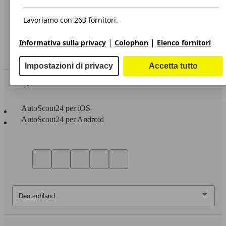
Privacy
Dichiarazione di Accessibilità
Lavoriamo con 263 fornitori.
Servizi
|
|
Informativa sulla privacy
Colophon
Elenco fornitori
Area rivenditori
Impostazioni di privacy
Accetta tutto
Sempre con te
AutoScout24 per iOS
AutoScout24 per Android