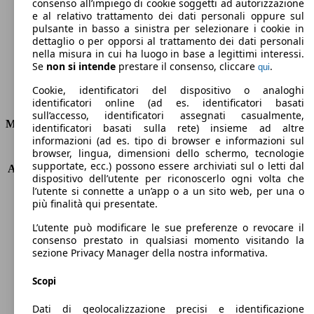
Emissioni di CO2 (combinato)*
consenso all’impiego di cookie soggetti ad autorizzazione
e al relativo trattamento dei dati personali oppure sul
pulsante in basso a sinistra per selezionare i cookie in
dettaglio o per opporsi al trattamento dei dati personali
nella misura in cui ha luogo in base a legittimi interessi.
Se
non si intende
prestare il consenso, cliccare
.
qui
Ø 8.0 l/100km
Cookie, identificatori del dispositivo o analoghi
Consumi
identificatori online (ad es. identificatori basati
sull’accesso, identificatori assegnati casualmente,
Motore e Prestazioni
identificatori basati sulla rete) insieme ad altre
informazioni (ad es. tipo di browser e informazioni sul
browser, lingua, dimensioni dello schermo, tecnologie
KW (PS)
206 kW (280 PS)
supportate, ecc.) possono essere archiviati sul o letti dal
Accelerazione (0-100 km/h)
6.0s
dispositivo dell’utente per riconoscerlo ogni volta che
Velocità massima (km/h)
250 km/h
l’utente si connette a un’app o a un sito web, per una o
Numero di marce
7
più finalità qui presentate.
Coppia
420 nm
L’utente può modificare le sue preferenze o revocare il
Cilindrata
2261 ccm
consenso prestato in qualsiasi momento visitando la
Carburante
Benzina
sezione Privacy Manager della nostra informativa.
Cilindri
4
Trasmissione
Automatico
Scopi
Tipo di trazione
trazione anteriore
Dati di geolocalizzazione precisi e identificazione