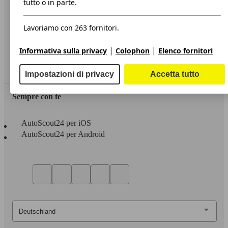
tutto o in parte.
Privacy
Lavoriamo con 263 fornitori.
Dichiarazione di Accessibilità
|
|
Informativa sulla privacy
Colophon
Elenco fornitori
Servizi
Area rivenditori
Impostazioni di privacy
Accetta tutto
Sempre con te
AutoScout24 per iOS
AutoScout24 per Android