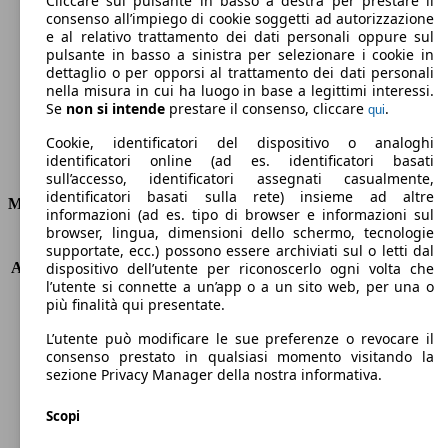
Cliccare sul pulsante in basso a destra per prestare il
consenso all’impiego di cookie soggetti ad autorizzazione
Emissioni di CO2 (combinato)*
e al relativo trattamento dei dati personali oppure sul
pulsante in basso a sinistra per selezionare i cookie in
dettaglio o per opporsi al trattamento dei dati personali
nella misura in cui ha luogo in base a legittimi interessi.
Se
non si intende
prestare il consenso, cliccare
.
qui
Ø 3.6 l/100km
Cookie, identificatori del dispositivo o analoghi
identificatori online (ad es. identificatori basati
Consumi
sull’accesso, identificatori assegnati casualmente,
identificatori basati sulla rete) insieme ad altre
Motore e Prestazioni
informazioni (ad es. tipo di browser e informazioni sul
browser, lingua, dimensioni dello schermo, tecnologie
KW (PS)
74 kW (101 PS)
supportate, ecc.) possono essere archiviati sul o letti dal
Accelerazione (0-100 km/h)
12.5s
dispositivo dell’utente per riconoscerlo ogni volta che
l’utente si connette a un’app o a un sito web, per una o
Velocità massima (km/h)
187 km/h
più finalità qui presentate.
Numero di marce
5
Coppia
170 nm
L’utente può modificare le sue preferenze o revocare il
Cilindrata
998 ccm
consenso prestato in qualsiasi momento visitando la
sezione Privacy Manager della nostra informativa.
Carburante
Benzina
Cilindri
3
Scopi
Trasmissione
Manuale
Tipo di trazione
trazione anteriore