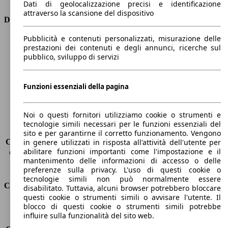
Dati di geolocalizzazione precisi e identificazione
attraverso la scansione del dispositivo
Dimensioni
Pubblicità e contenuti personalizzati, misurazione delle
Lunghezza
4360 mm
prestazioni dei contenuti e degli annunci, ricerche sul
Altezza
1480 mm
pubblico, sviluppo di servizi
Larghezza
1820 mm
Passo
2650 mm
Peso massimo
1900 kg
Funzioni essenziali della pagina
Carico massimo
-
Porte
5
Noi o questi fornitori utilizziamo cookie o strumenti e
Sedili
5
tecnologie simili necessari per le funzioni essenziali del
Carico sul tetto
-
sito e per garantirne il corretto funzionamento. Vengono
Capacità di traino (senza freni)
-
in genere utilizzati in risposta all'attività dell'utente per
abilitare funzioni importanti come l'impostazione e il
Capacità di traino (con freni)
1000 kg
mantenimento delle informazioni di accesso o delle
Volume del bagagliaio
277 - 1148 l
preferenze sulla privacy. L'uso di questi cookie o
tecnologie simili non può normalmente essere
Consumi
disabilitato. Tuttavia, alcuni browser potrebbero bloccare
questi cookie o strumenti simili o avvisare l'utente. Il
blocco di questi cookie o strumenti simili potrebbe
Emissioni di CO2*
99 g/km (komb.)
influire sulla funzionalità del sito web.
Consumo (urbano)
5.4 l/100km