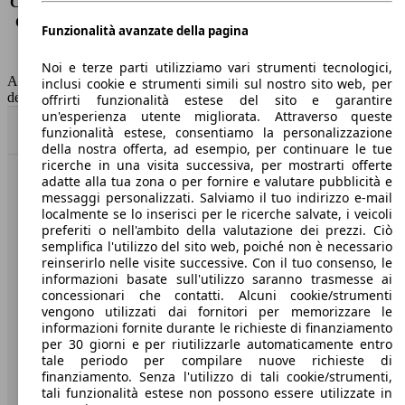
Consumo (extra-urbano)
4.3 l/100km
Consumo (combinato)*
3.6 l/100km
Funzionalità avanzate della pagina
Classe di emissione
Euro 6
Capacità del serbatoio
55 l
Noi e terze parti utilizziamo vari strumenti tecnologici,
AutoScout24 non si assume alcuna responsabilità per la correttezza
inclusi cookie e strumenti simili sul nostro sito web, per
dei dati.
offrirti funzionalità estese del sito e garantire
un'esperienza utente migliorata. Attraverso queste
Torna su
funzionalità estese, consentiamo la personalizzazione
della nostra offerta, ad esempio, per continuare le tue
ricerche in una visita successiva, per mostrarti offerte
adatte alla tua zona o per fornire e valutare pubblicità e
Benvenuti su AutoScout24, il mercato auto europeo.
messaggi personalizzati. Salviamo il tuo indirizzo e-mail
localmente se lo inserisci per le ricerche salvate, i veicoli
preferiti o nell'ambito della valutazione dei prezzi. Ciò
Società
semplifica l'utilizzo del sito web, poiché non è necessario
reinserirlo nelle visite successive. Con il tuo consenso, le
A proposito di AutoScout24
informazioni basate sull'utilizzo saranno trasmesse ai
concessionari che contatti. Alcuni cookie/strumenti
Stampa
vengono utilizzati dai fornitori per memorizzare le
informazioni fornite durante le richieste di finanziamento
Media
per 30 giorni e per riutilizzarle automaticamente entro
tale periodo per compilare nuove richieste di
Condizioni generali
finanziamento. Senza l'utilizzo di tali cookie/strumenti,
tali funzionalità estese non possono essere utilizzate in
Informazioni